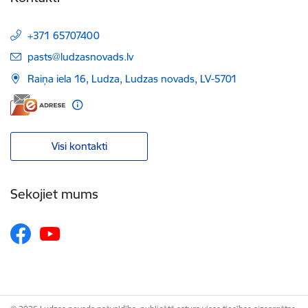
+371 65707400
E-pasts:
pasts@ludzasnovads.lv
Raiņa iela 16, Ludza, Ludzas novads, LV-5701
Visi kontakti
Sekojiet mums