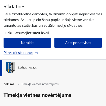
Pāriet uz lapas saturu
Sīkdatnes
Spied
lai meklētu
Enter
Lai šī tīmekļvietne darbotos, tā izmanto obligāti nepieciešamās
sīkdatnes. Ar Jūsu piekrišanu papildus šajā vietnē var tikt
izmantotas statistikas un sociālo mediju sīkdatnes.
Lūdzu, atzīmējiet savu izvēli:
Noraidīt
Apstiprināt visas
Pārvaldīt sīkdatnes
Sākums
Tīmekļa vietnes novērtējums
Tīmekļa vietnes novērtējums