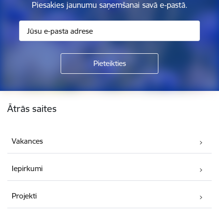
Piesakies jaunumu saņemšanai savā e-pastā.
Kājene
Ātrās saites
Vakances
Iepirkumi
Projekti