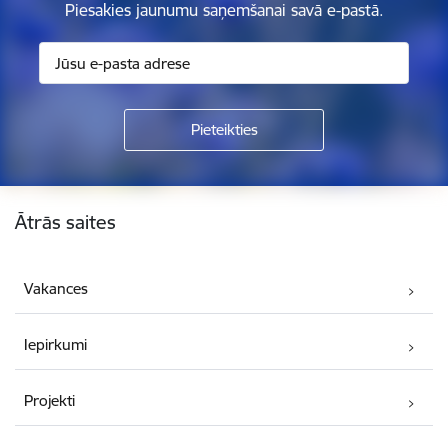
Piesakies jaunumu saņemšanai savā e-pastā.
Kājene
Ātrās saites
Vakances
Iepirkumi
Projekti