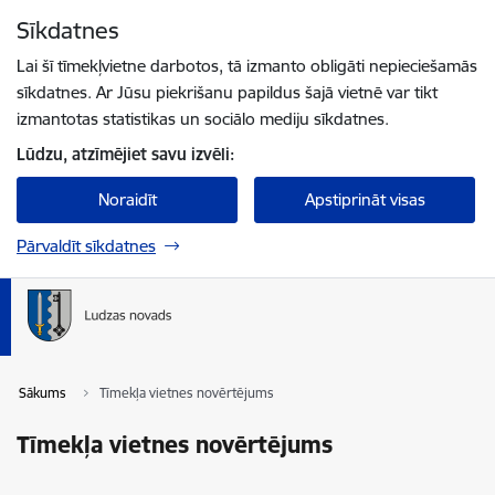
Pāriet uz lapas saturu
Sīkdatnes
Spied
lai meklētu
Enter
Lai šī tīmekļvietne darbotos, tā izmanto obligāti nepieciešamās
sīkdatnes. Ar Jūsu piekrišanu papildus šajā vietnē var tikt
izmantotas statistikas un sociālo mediju sīkdatnes.
Lūdzu, atzīmējiet savu izvēli:
Noraidīt
Apstiprināt visas
Pārvaldīt sīkdatnes
Sākums
Tīmekļa vietnes novērtējums
Tīmekļa vietnes novērtējums