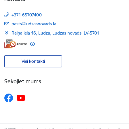
+371 65707400
E-pasts:
pasts@ludzasnovads.lv
Raiņa iela 16, Ludza, Ludzas novads, LV-5701
Visi kontakti
Sekojiet mums