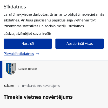
Pāriet uz lapas saturu
Sīkdatnes
Spied
lai meklētu
Enter
Lai šī tīmekļvietne darbotos, tā izmanto obligāti nepieciešamās
sīkdatnes. Ar Jūsu piekrišanu papildus šajā vietnē var tikt
izmantotas statistikas un sociālo mediju sīkdatnes.
Lūdzu, atzīmējiet savu izvēli:
Noraidīt
Apstiprināt visas
Pārvaldīt sīkdatnes
Sākums
Tīmekļa vietnes novērtējums
Tīmekļa vietnes novērtējums