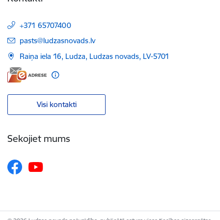
+371 65707400
E-pasts:
pasts@ludzasnovads.lv
Raiņa iela 16, Ludza, Ludzas novads, LV-5701
Visi kontakti
Sekojiet mums