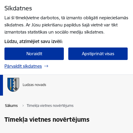
Pāriet uz lapas saturu
Sīkdatnes
Spied
lai meklētu
Enter
Lai šī tīmekļvietne darbotos, tā izmanto obligāti nepieciešamās
sīkdatnes. Ar Jūsu piekrišanu papildus šajā vietnē var tikt
izmantotas statistikas un sociālo mediju sīkdatnes.
Lūdzu, atzīmējiet savu izvēli:
Noraidīt
Apstiprināt visas
Pārvaldīt sīkdatnes
Sākums
Tīmekļa vietnes novērtējums
Tīmekļa vietnes novērtējums