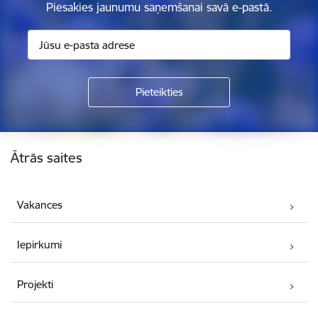
Piesakies jaunumu saņemšanai savā e-pastā.
Kājene
Ātrās saites
Vakances
Iepirkumi
Projekti