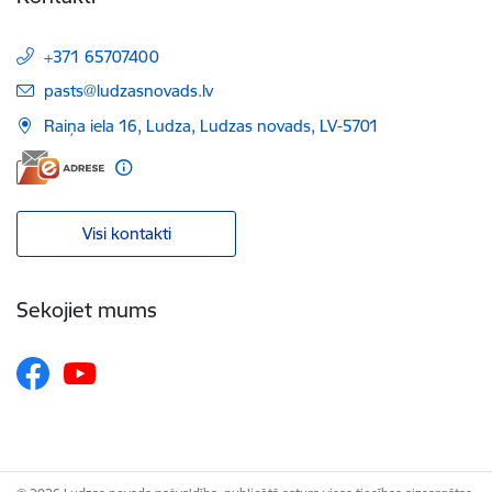
+371 65707400
E-pasts:
pasts@ludzasnovads.lv
Raiņa iela 16, Ludza, Ludzas novads, LV-5701
Visi kontakti
Sekojiet mums