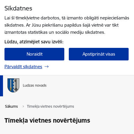
Pāriet uz lapas saturu
Sīkdatnes
Spied
lai meklētu
Enter
Lai šī tīmekļvietne darbotos, tā izmanto obligāti nepieciešamās
sīkdatnes. Ar Jūsu piekrišanu papildus šajā vietnē var tikt
izmantotas statistikas un sociālo mediju sīkdatnes.
Lūdzu, atzīmējiet savu izvēli:
Noraidīt
Apstiprināt visas
Pārvaldīt sīkdatnes
Sākums
Tīmekļa vietnes novērtējums
Tīmekļa vietnes novērtējums