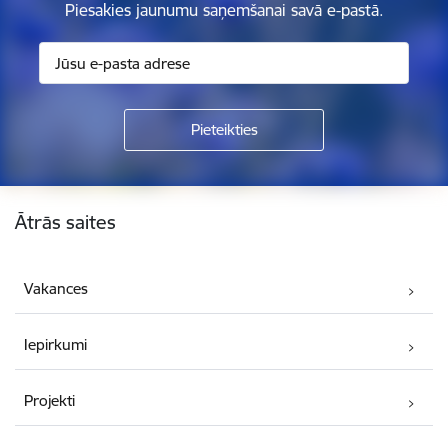
Piesakies jaunumu saņemšanai savā e-pastā.
Kājene
Ātrās saites
Vakances
Iepirkumi
Projekti