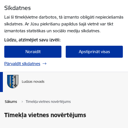
Pāriet uz lapas saturu
Sīkdatnes
Spied
lai meklētu
Enter
Lai šī tīmekļvietne darbotos, tā izmanto obligāti nepieciešamās
sīkdatnes. Ar Jūsu piekrišanu papildus šajā vietnē var tikt
izmantotas statistikas un sociālo mediju sīkdatnes.
Lūdzu, atzīmējiet savu izvēli:
Noraidīt
Apstiprināt visas
Pārvaldīt sīkdatnes
Sākums
Tīmekļa vietnes novērtējums
Tīmekļa vietnes novērtējums