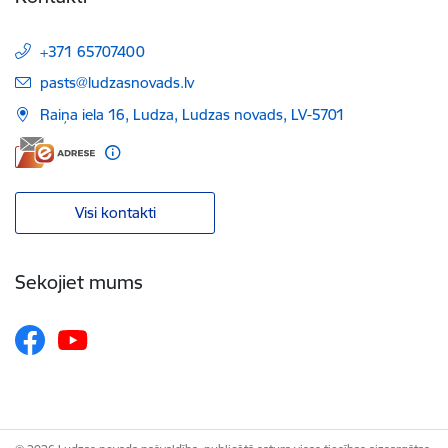
+371 65707400
E-pasts:
pasts@ludzasnovads.lv
Raiņa iela 16, Ludza, Ludzas novads, LV-5701
Visi kontakti
Sekojiet mums