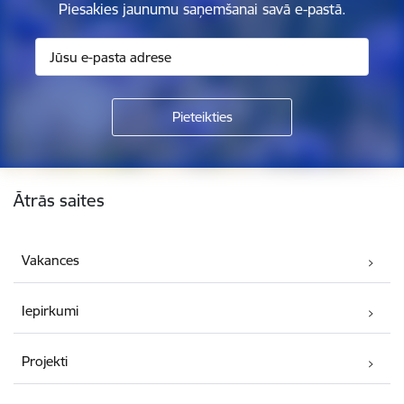
Piesakies jaunumu saņemšanai savā e-pastā.
Kājene
Ātrās saites
Vakances
Iepirkumi
Projekti