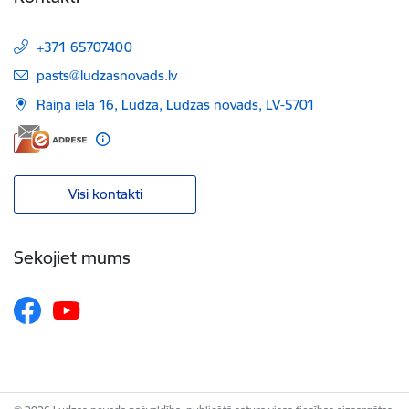
+371 65707400
E-pasts:
pasts@ludzasnovads.lv
Raiņa iela 16, Ludza, Ludzas novads, LV-5701
Visi kontakti
Sekojiet mums