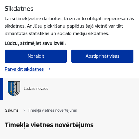
Pāriet uz lapas saturu
Sīkdatnes
Spied
lai meklētu
Enter
Lai šī tīmekļvietne darbotos, tā izmanto obligāti nepieciešamās
sīkdatnes. Ar Jūsu piekrišanu papildus šajā vietnē var tikt
izmantotas statistikas un sociālo mediju sīkdatnes.
Lūdzu, atzīmējiet savu izvēli:
Noraidīt
Apstiprināt visas
Pārvaldīt sīkdatnes
Sākums
Tīmekļa vietnes novērtējums
Tīmekļa vietnes novērtējums