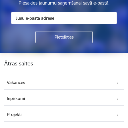
Piesakies jaunumu saņemšanai savā e-pastā.
Kājene
Ātrās saites
Vakances
Iepirkumi
Projekti