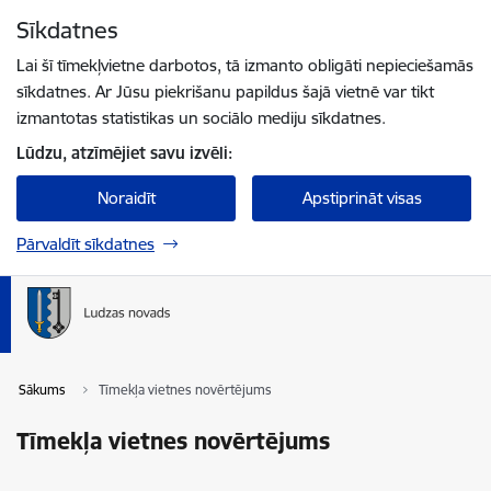
Pāriet uz lapas saturu
Sīkdatnes
Spied
lai meklētu
Enter
Lai šī tīmekļvietne darbotos, tā izmanto obligāti nepieciešamās
sīkdatnes. Ar Jūsu piekrišanu papildus šajā vietnē var tikt
izmantotas statistikas un sociālo mediju sīkdatnes.
Lūdzu, atzīmējiet savu izvēli:
Noraidīt
Apstiprināt visas
Pārvaldīt sīkdatnes
Sākums
Tīmekļa vietnes novērtējums
Tīmekļa vietnes novērtējums