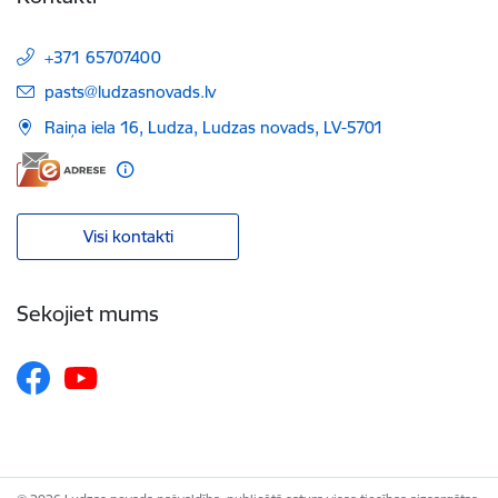
+371 65707400
E-pasts:
pasts@ludzasnovads.lv
Raiņa iela 16, Ludza, Ludzas novads, LV-5701
Visi kontakti
Sekojiet mums