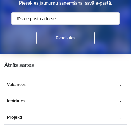
Piesakies jaunumu saņemšanai savā e-pastā.
Kājene
Ātrās saites
Vakances
Iepirkumi
Projekti