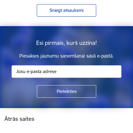
Sniegt atsauksmi
Esi pirmais, kurš uzzina!
Piesakies jaunumu saņemšanai savā e-pastā.
Kājene
Ātrās saites