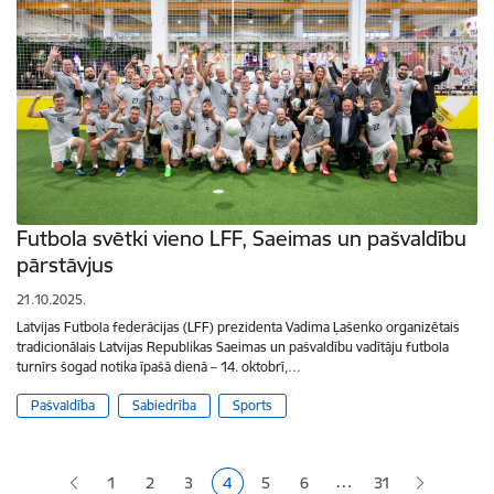
Futbola svētki vieno LFF, Saeimas un pašvaldību
pārstāvjus
21.10.2025.
Latvijas Futbola federācijas (LFF) prezidenta Vadima Ļašenko organizētais
tradicionālais Latvijas Republikas Saeimas un pašvaldību vadītāju futbola
turnīrs šogad notika īpašā dienā – 14. oktobrī,…
Pašvaldība
Sabiedrība
Sports
Lapošana
…
1
2
3
4
5
6
31
Lapa
Lapa
Lapa
Pašreizējā lapa
Lapa
Lapa