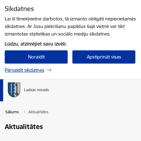
Pāriet uz lapas saturu
Sīkdatnes
Spied
lai meklētu
Enter
Lai šī tīmekļvietne darbotos, tā izmanto obligāti nepieciešamās
sīkdatnes. Ar Jūsu piekrišanu papildus šajā vietnē var tikt
izmantotas statistikas un sociālo mediju sīkdatnes.
Lūdzu, atzīmējiet savu izvēli:
Noraidīt
Apstiprināt visas
Pārvaldīt sīkdatnes
Sākums
Aktualitātes
Aktualitātes