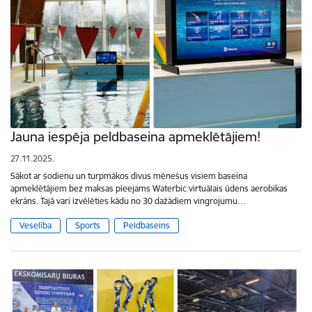
Jauna iespēja peldbaseina apmeklētājiem!
27.11.2025.
Sākot ar šodienu un turpmākos divus mēnešus visiem baseina
apmeklētājiem bez maksas pieejams Waterbic virtuālais ūdens aerobikas
ekrāns. Tajā vari izvēlēties kādu no 30 dažādiem vingrojumu…
Veselība
Sports
Peldbaseins