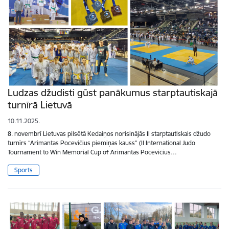
Ludzas džudisti gūst panākumus starptautiskajā
turnīrā Lietuvā
10.11.2025.
8. novembrī Lietuvas pilsētā Kedaiņos norisinājās II starptautiskais džudo
turnīrs “Arimantas Pocevičius piemiņas kauss” (II International Judo
Tournament to Win Memorial Cup of Arimantas Pocevičius…
Sports