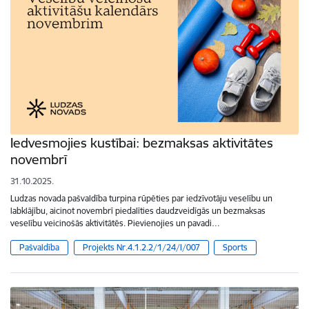
Iedvesmojies kustībai: bezmaksas aktivitātes
novembrī
31.10.2025.
Ludzas novada pašvaldība turpina rūpēties par iedzīvotāju veselību un
labklājību, aicinot novembrī piedalīties daudzveidīgās un bezmaksas
veselību veicinošās aktivitātēs. Pievienojies un pavadi…
Pašvaldība
Projekts Nr.4.1.2.2/1/24/I/007
Sports