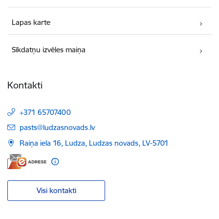
Lapas karte
Sīkdatņu izvēles maiņa
Kontakti
+371 65707400
E-pasts:
pasts@ludzasnovads.lv
Raiņa iela 16, Ludza, Ludzas novads, LV-5701
Visi kontakti