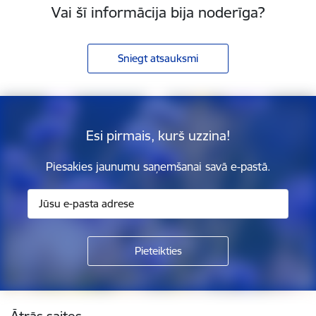
Vai šī informācija bija noderīga?
Sniegt atsauksmi
Esi pirmais, kurš uzzina!
Piesakies jaunumu saņemšanai savā e-pastā.
Kājene
Ātrās saites