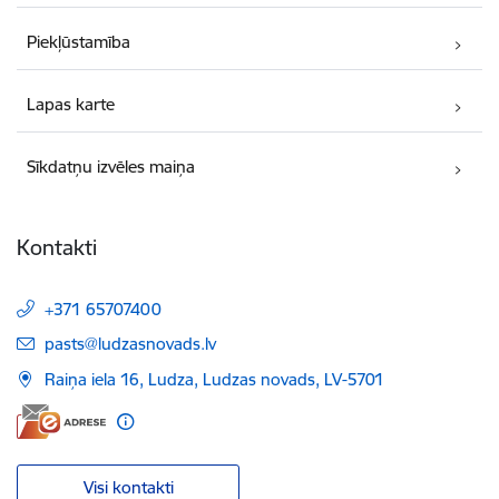
Piekļūstamība
Lapas karte
Sīkdatņu izvēles maiņa
Kontakti
+371 65707400
E-pasts:
pasts@ludzasnovads.lv
Raiņa iela 16, Ludza, Ludzas novads, LV-5701
Visi kontakti