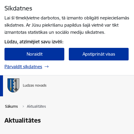
Pāriet uz lapas saturu
Sīkdatnes
Spied
lai meklētu
Enter
Lai šī tīmekļvietne darbotos, tā izmanto obligāti nepieciešamās
sīkdatnes. Ar Jūsu piekrišanu papildus šajā vietnē var tikt
izmantotas statistikas un sociālo mediju sīkdatnes.
Lūdzu, atzīmējiet savu izvēli:
Noraidīt
Apstiprināt visas
Pārvaldīt sīkdatnes
Sākums
Aktualitātes
Aktualitātes