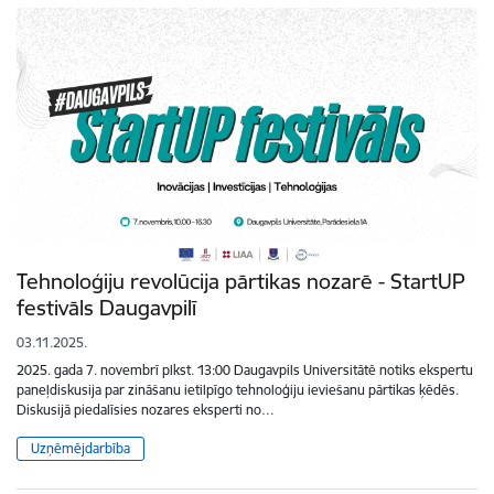
Tehnoloģiju revolūcija pārtikas nozarē - StartUP
festivāls Daugavpilī
03.11.2025.
2025. gada 7. novembrī plkst. 13:00 Daugavpils Universitātē notiks ekspertu
paneļdiskusija par zināšanu ietilpīgo tehnoloģiju ieviešanu pārtikas ķēdēs.
Diskusijā piedalīsies nozares eksperti no…
Uzņēmējdarbība