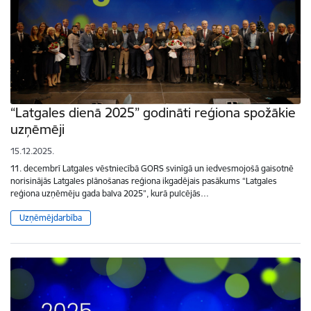
“Latgales dienā 2025” godināti reģiona spožākie
uzņēmēji
15.12.2025.
11. decembrī Latgales vēstniecībā GORS svinīgā un iedvesmojošā gaisotnē
norisinājās Latgales plānošanas reģiona ikgadējais pasākums “Latgales
reģiona uzņēmēju gada balva 2025”, kurā pulcējās…
Uzņēmējdarbība