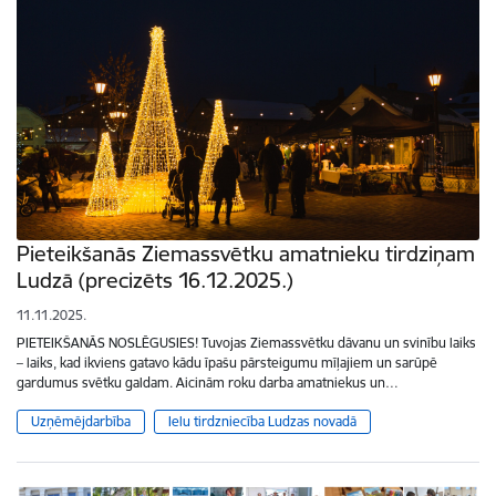
Pieteikšanās Ziemassvētku amatnieku tirdziņam
Ludzā (precizēts 16.12.2025.)
11.11.2025.
PIETEIKŠANĀS NOSLĒGUSIES! Tuvojas Ziemassvētku dāvanu un svinību laiks
– laiks, kad ikviens gatavo kādu īpašu pārsteigumu mīļajiem un sarūpē
gardumus svētku galdam. Aicinām roku darba amatniekus un…
Uzņēmējdarbība
Ielu tirdzniecība Ludzas novadā