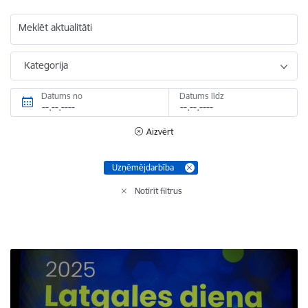
Meklēt aktualitāti
Kategorija
Datums no
Datums līdz
Aizvērt
Uzņēmējdarbība
Notīrīt filtrus