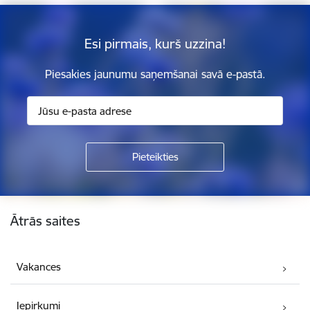
Esi pirmais, kurš uzzina!
Piesakies jaunumu saņemšanai savā e-pastā.
Kājene
Ātrās saites
Vakances
Iepirkumi