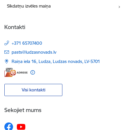
Sīkdatņu izvēles maiņa
Kontakti
+371 65707400
E-pasts:
pasts@ludzasnovads.lv
Raiņa iela 16, Ludza, Ludzas novads, LV-5701
Visi kontakti
Sekojiet mums