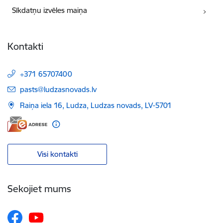
Sīkdatņu izvēles maiņa
Kontakti
+371 65707400
E-pasts:
pasts@ludzasnovads.lv
Raiņa iela 16, Ludza, Ludzas novads, LV-5701
Visi kontakti
Sekojiet mums