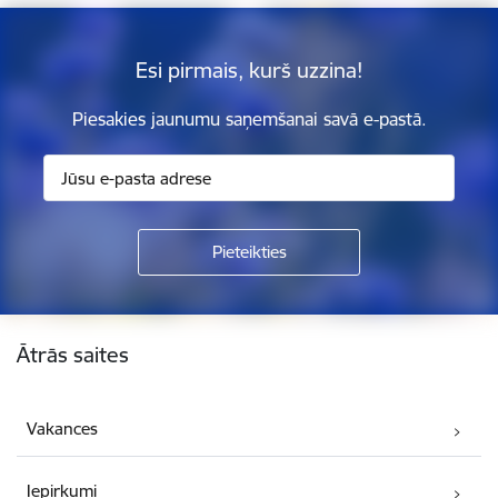
Esi pirmais, kurš uzzina!
Piesakies jaunumu saņemšanai savā e-pastā.
Kājene
Ātrās saites
Vakances
Iepirkumi