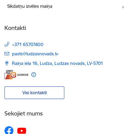
Sīkdatņu izvēles maiņa
Kontakti
+371 65707400
E-pasts:
pasts@ludzasnovads.lv
Raiņa iela 16, Ludza, Ludzas novads, LV-5701
Visi kontakti
Sekojiet mums