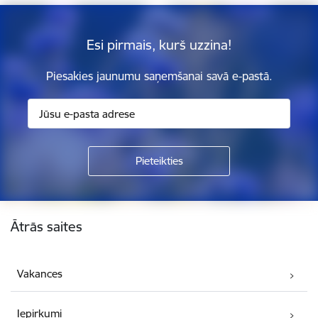
Esi pirmais, kurš uzzina!
Piesakies jaunumu saņemšanai savā e-pastā.
Kājene
Ātrās saites
Vakances
Iepirkumi