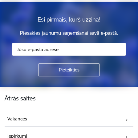
Esi pirmais, kurš uzzina!
Piesakies jaunumu saņemšanai savā e-pastā.
Kājene
Ātrās saites
Vakances
Iepirkumi