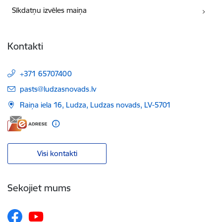
Sīkdatņu izvēles maiņa
Kontakti
+371 65707400
E-pasts:
pasts@ludzasnovads.lv
Raiņa iela 16, Ludza, Ludzas novads, LV-5701
Visi kontakti
Sekojiet mums