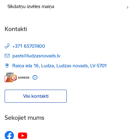
Sīkdatņu izvēles maiņa
Kontakti
+371 65707400
E-pasts:
pasts@ludzasnovads.lv
Raiņa iela 16, Ludza, Ludzas novads, LV-5701
Visi kontakti
Sekojiet mums