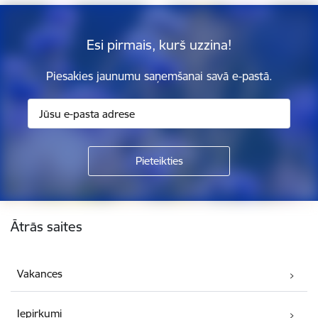
Esi pirmais, kurš uzzina!
Piesakies jaunumu saņemšanai savā e-pastā.
Kājene
Ātrās saites
Vakances
Iepirkumi