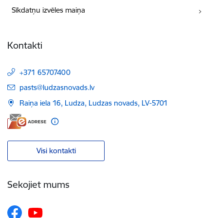
Sīkdatņu izvēles maiņa
Kontakti
+371 65707400
E-pasts:
pasts@ludzasnovads.lv
Raiņa iela 16, Ludza, Ludzas novads, LV-5701
Visi kontakti
Sekojiet mums