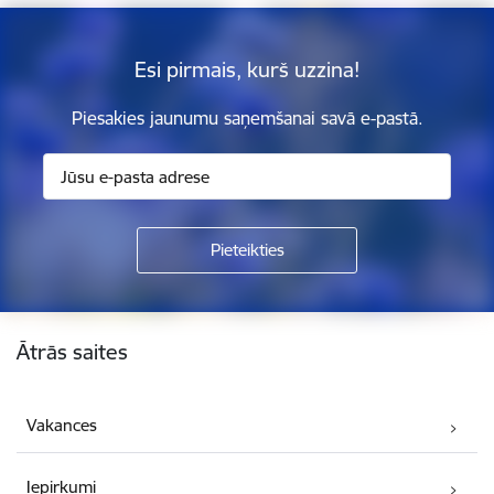
Esi pirmais, kurš uzzina!
Piesakies jaunumu saņemšanai savā e-pastā.
Kājene
Ātrās saites
Vakances
Iepirkumi