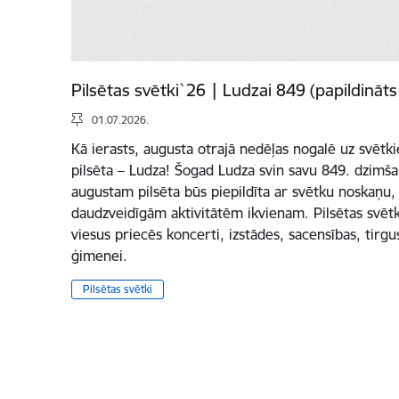
Pilsētas svētki`26 | Ludzai 849 (papildināts
01.07.2026.
Kā ierasts, augusta otrajā nedēļas nogalē uz svētki
pilsēta – Ludza! Šogad Ludza svin savu 849. dzimšan
augustam pilsēta būs piepildīta ar svētku noskaņu,
daudzveidīgām aktivitātēm ikvienam. Pilsētas svētk
viesus priecēs koncerti, izstādes, sacensības, tirg
ģimenei.
Pilsētas svētki