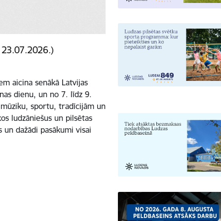
 23.07.2026.)
em aicina senākā Latvijas
as dienu, un no 7. līdz 9.
 mūziku, sportu, tradīcijām un
os ludzāniešus un pilsētas
us un dažādi pasākumi visai