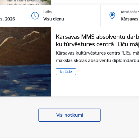
Laiks
Atrašanās 
ts, 2026
Visu dienu
Kārsavas 
Kārsavas MMS absolventu darb
kultūrvēstures centrā "Līču mā
Kārsavas kultūrvēstures centrs “Līču mā
mākslas skolas absolventu diplomdarbu
Izstāde
Visi notikumi