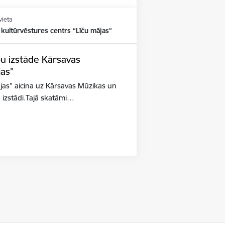
vieta
kultūrvēstures centrs “Līču mājas”
u izstāde Kārsavas
jas"
jas” aicina uz Kārsavas Mūzikas un
 izstādi.Tajā skatāmi…