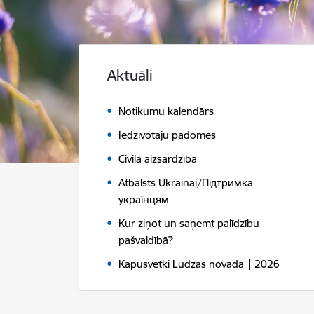
Aktuāli
Notikumu kalendārs
Iedzīvotāju padomes
Civilā aizsardzība
Atbalsts Ukrainai/Підтримка
українцям
Kur ziņot un saņemt palīdzību
pašvaldībā?
Kapusvētki Ludzas novadā | 2026