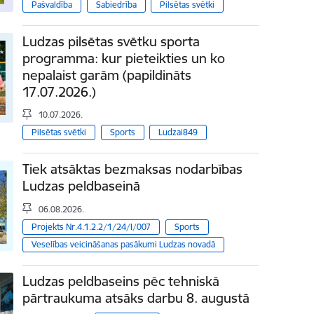
Pašvaldība
Sabiedrība
Pilsētas svētki
Ludzas pilsētas svētku sporta
programma: kur pieteikties un ko
nepalaist garām (papildināts
17.07.2026.)
10.07.2026.
Pilsētas svētki
Sports
Ludzai849
Tiek atsāktas bezmaksas nodarbības
Ludzas peldbaseinā
06.08.2026.
Projekts Nr.4.1.2.2/1/24/I/007
Sports
Veselības veicināšanas pasākumi Ludzas novadā
Ludzas peldbaseins pēc tehniskā
pārtraukuma atsāks darbu 8. augustā