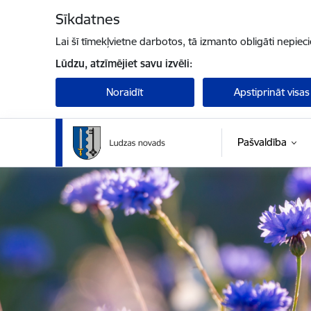
Pāriet uz lapas saturu
Sīkdatnes
Lai šī tīmekļvietne darbotos, tā izmanto obligāti nepiec
Lūdzu, atzīmējiet savu izvēli:
Noraidīt
Apstiprināt visas
Pašvaldība
Ludzas novada pašvaldība