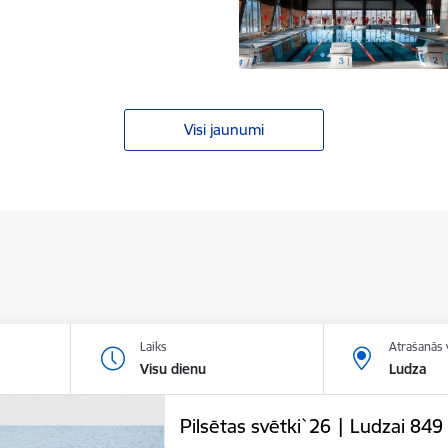
Visi jaunumi
Laiks
Atrašanās 
Visu dienu
Ludza
Pilsētas svētki`26 | Ludzai 849