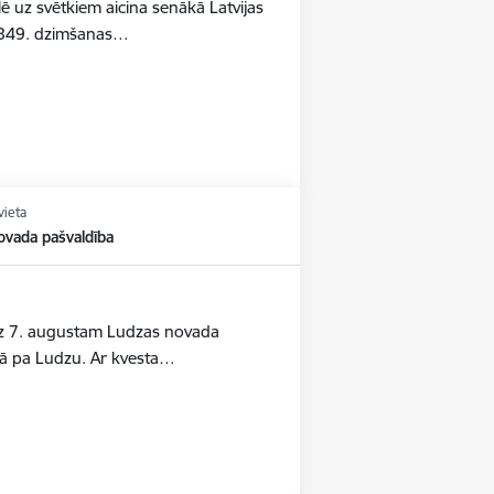
ē uz svētkiem aicina senākā Latvijas
u 849. dzimšanas…
vieta
ovada pašvaldība
līdz 7. augustam Ludzas novada
estā pa Ludzu. Ar kvesta…