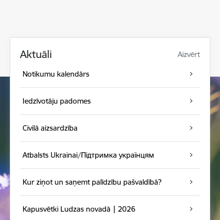
Aktuāli
Aizvērt
Notikumu kalendārs
Iedzīvotāju padomes
Civilā aizsardzība
Atbalsts Ukrainai/Підтримка українцям
Kur ziņot un saņemt palīdzību pašvaldībā?
Kapusvētki Ludzas novadā | 2026