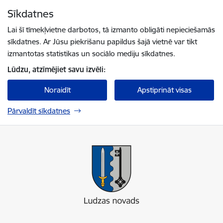
Pāriet uz lapas saturu
Sīkdatnes
Spied
lai meklētu
Enter
Lai šī tīmekļvietne darbotos, tā izmanto obligāti nepieciešamās
sīkdatnes. Ar Jūsu piekrišanu papildus šajā vietnē var tikt
izmantotas statistikas un sociālo mediju sīkdatnes.
Lūdzu, atzīmējiet savu izvēli:
Noraidīt
Apstiprināt visas
Pārvaldīt sīkdatnes
Ludzas novada pašvaldība