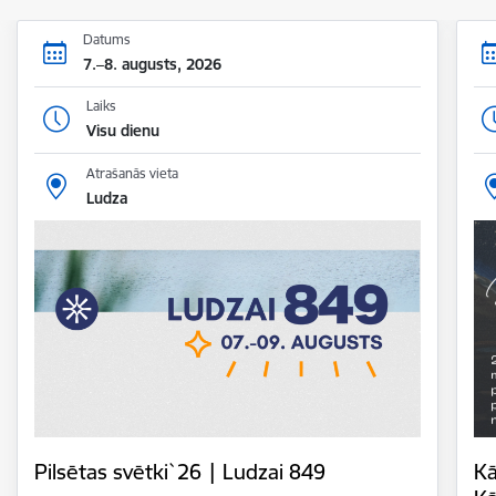
Datums
7.–8. augusts, 2026
Laiks
Visu dienu
Atrašanās vieta
Ludza
Pilsētas svētki`26 | Ludzai 849
Kā