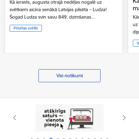
Kā
Kā ierasts, augusta otrajā nedēļas nogalē uz
mā
svētkiem aicina senākā Latvijas pilsēta – Ludza!
Šogad Ludza svin savu 849. dzimšanas…
Kār
uz
Pilsētas svētki
di
I
Visi notikumi