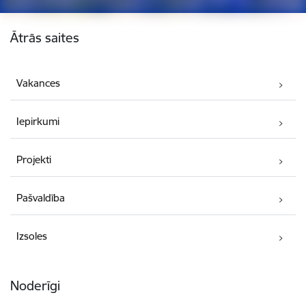
Kājene
Ātrās saites
Vakances
Iepirkumi
Projekti
Pašvaldība
Izsoles
Noderīgi