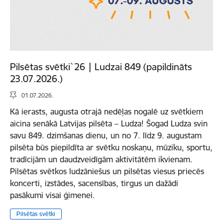
Pilsētas svētki`26 | Ludzai 849 (papildināts
23.07.2026.)
01.07.2026.
Kā ierasts, augusta otrajā nedēļas nogalē uz svētkiem
aicina senākā Latvijas pilsēta – Ludza! Šogad Ludza svin
savu 849. dzimšanas dienu, un no 7. līdz 9. augustam
pilsēta būs piepildīta ar svētku noskaņu, mūziku, sportu,
tradīcijām un daudzveidīgām aktivitātēm ikvienam.
Pilsētas svētkos ludzāniešus un pilsētas viesus priecēs
koncerti, izstādes, sacensības, tirgus un dažādi
pasākumi visai ģimenei.
Pilsētas svētki