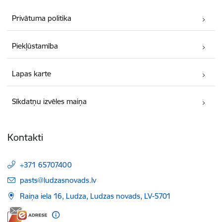
Privātuma politika
Piekļūstamība
Lapas karte
Sīkdatņu izvēles maiņa
Kontakti
+371 65707400
E-pasts:
pasts@ludzasnovads.lv
Raiņa iela 16, Ludza, Ludzas novads, LV-5701