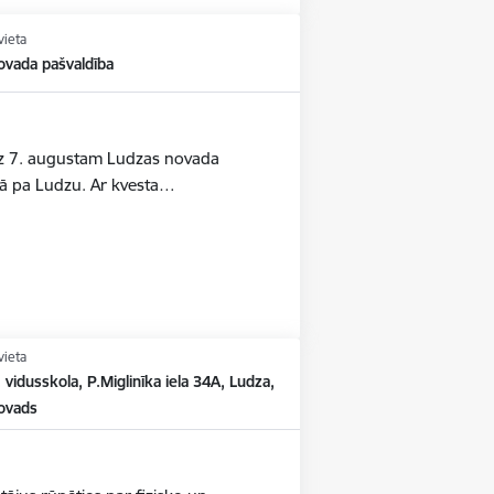
vieta
ovada pašvaldība
līdz 7. augustam Ludzas novada
estā pa Ludzu. Ar kvesta…
vieta
 vidusskola, P.Miglinīka iela 34A, Ludza,
ovads