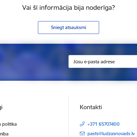
Vai šī informācija bija noderīga?
Sniegt atsauksmi
i
Kontakti
 politika
+371 65707400
E-pasts:
pasts@ludzasnovads.lv
mība