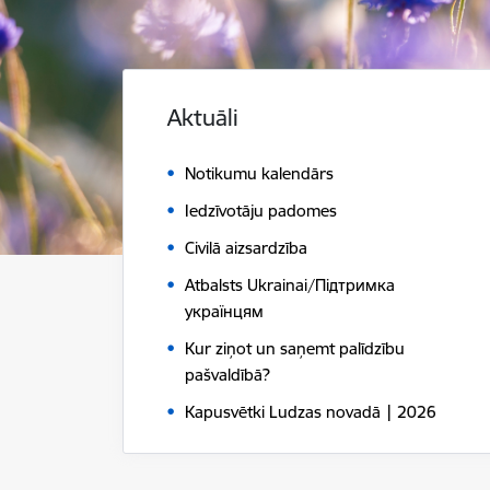
Aktuāli
Notikumu kalendārs
Iedzīvotāju padomes
Civilā aizsardzība
Atbalsts Ukrainai/Підтримка
українцям
Kur ziņot un saņemt palīdzību
pašvaldībā?
Kapusvētki Ludzas novadā | 2026