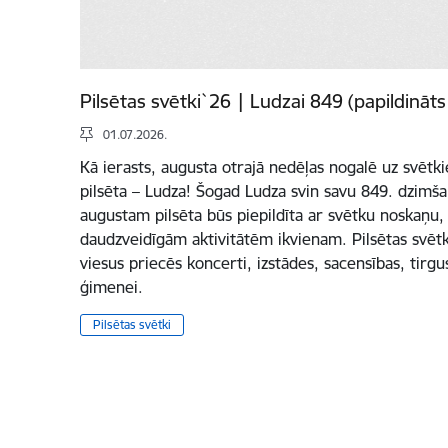
Pilsētas svētki`26 | Ludzai 849 (papildināts
01.07.2026.
Kā ierasts, augusta otrajā nedēļas nogalē uz svētki
pilsēta – Ludza! Šogad Ludza svin savu 849. dzimšan
augustam pilsēta būs piepildīta ar svētku noskaņu,
daudzveidīgām aktivitātēm ikvienam. Pilsētas svētk
viesus priecēs koncerti, izstādes, sacensības, tirg
ģimenei.
Pilsētas svētki