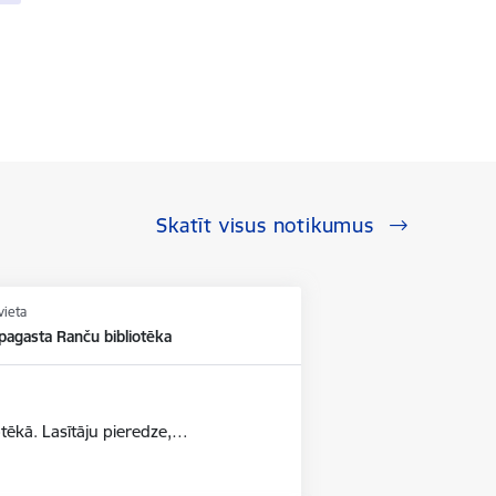
Skatīt visus notikumus
vieta
pagasta Ranču bibliotēka
otēkā. Lasītāju pieredze,…