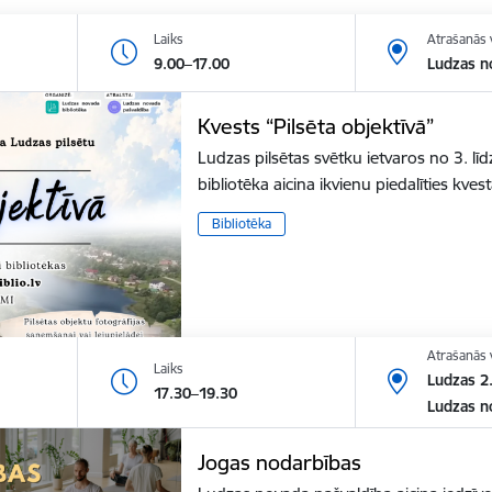
Laiks
Atrašanās 
9.00–17.00
Ludzas n
Kvests “Pilsēta objektīvā”
Ludzas pilsētas svētku ietvaros no 3. 
bibliotēka aicina ikvienu piedalīties kv
Bibliotēka
Atrašanās 
Laiks
Ludzas 2.
17.30–19.30
Ludzas n
Jogas nodarbības