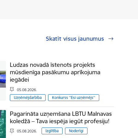
Skatīt visus jaunumus
Ludzas novadā īstenots projekts
mūsdienīga pasākumu aprīkojuma
iegādei
05.08.2026.
Uzņēmējdarbība
Konkurss ''Esi uzņēmējs''
Pagarināta uzņemšana LBTU Malnavas
koledžā – Tava iespēja iegūt profesiju!
Izglītība
Noderīgi
05.08.2026.