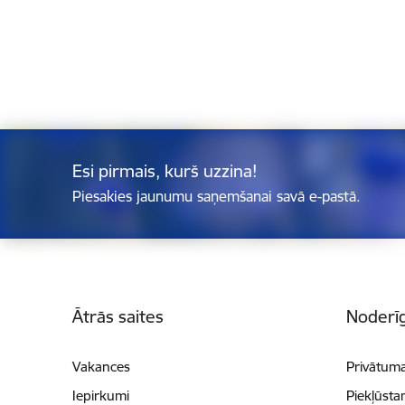
Esi pirmais, kurš uzzina!
Piesakies jaunumu saņemšanai savā e-pastā.
Kājene
Ātrās saites
Noderīg
Vakances
Privātuma
Iepirkumi
Piekļūsta