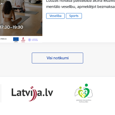
Ludzas novada pašvaldība aicina iedzīvo
mentālo veselību, apmeklējot bezmaks
Veselība
Sports
Visi notikumi