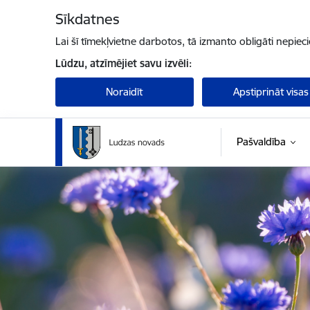
Pāriet uz lapas saturu
Sīkdatnes
Lai šī tīmekļvietne darbotos, tā izmanto obligāti nepiec
Lūdzu, atzīmējiet savu izvēli:
Noraidīt
Apstiprināt visas
Pašvaldība
Ludzas novada pašvaldība