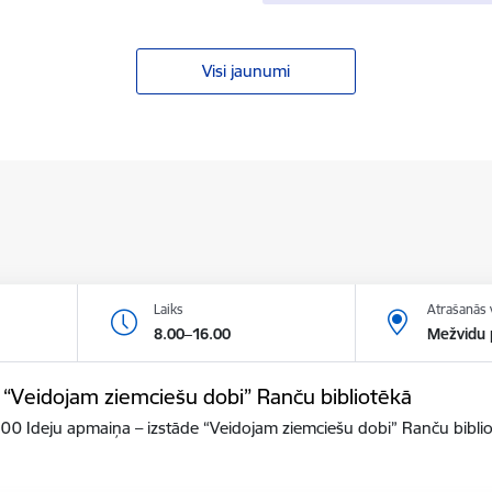
Visi jaunumi
Laiks
Atrašanās 
8.00–16.00
Mežvidu 
 “Veidojam ziemciešu dobi” Ranču bibliotēkā
6.00 Ideju apmaiņa – izstāde “Veidojam ziemciešu dobi” Ranču bibli