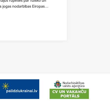
tājus rūpēties par fizisko un
as jogas nodarbības Eiropas…