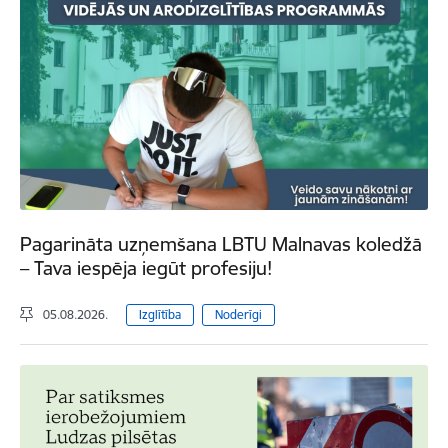
Pagarināta uzņemšana LBTU Malnavas koledžā
– Tava iespēja iegūt profesiju!
05.08.2026.
Izglītība
Noderīgi