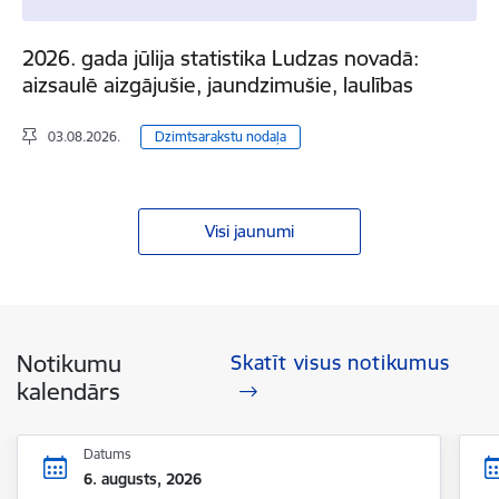
2026. gada jūlija statistika Ludzas novadā:
aizsaulē aizgājušie, jaundzimušie, laulības
03.08.2026.
Dzimtsarakstu nodaļa
Visi jaunumi
Notikumu
Skatīt visus notikumus
kalendārs
Datums
6. augusts, 2026