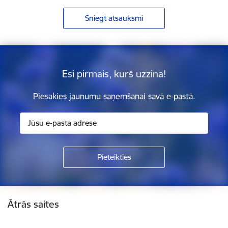
Sniegt atsauksmi
Esi pirmais, kurš uzzina!
Piesakies jaunumu saņemšanai savā e-pastā.
Kājene
Ātrās saites