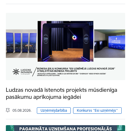
Ludzas novadā īstenots projekts mūsdienīga
pasākumu aprīkojuma iegādei
05.08.2026.
Uzņēmējdarbība
Konkurss ''Esi uzņēmējs''