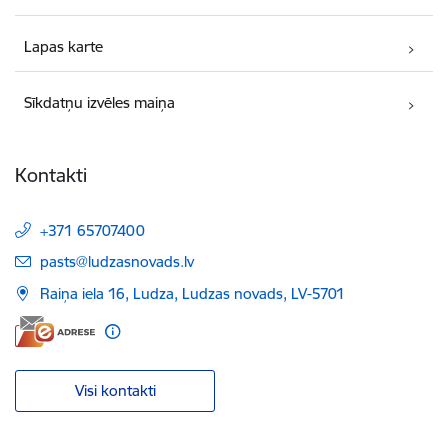
Lapas karte
Sīkdatņu izvēles maiņa
Kontakti
+371 65707400
E-pasts:
pasts@ludzasnovads.lv
Raiņa iela 16, Ludza, Ludzas novads, LV-5701
Visi kontakti