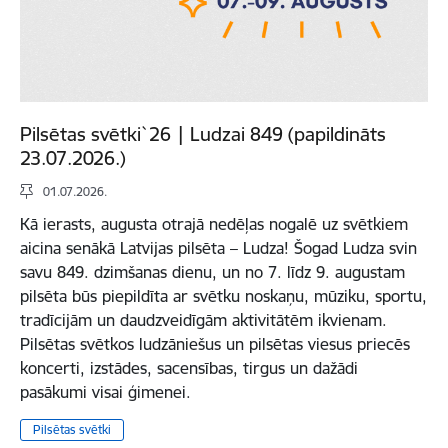
Pilsētas svētki`26 | Ludzai 849 (papildināts
23.07.2026.)
01.07.2026.
Kā ierasts, augusta otrajā nedēļas nogalē uz svētkiem
aicina senākā Latvijas pilsēta – Ludza! Šogad Ludza svin
savu 849. dzimšanas dienu, un no 7. līdz 9. augustam
pilsēta būs piepildīta ar svētku noskaņu, mūziku, sportu,
tradīcijām un daudzveidīgām aktivitātēm ikvienam.
Pilsētas svētkos ludzāniešus un pilsētas viesus priecēs
koncerti, izstādes, sacensības, tirgus un dažādi
pasākumi visai ģimenei.
Pilsētas svētki