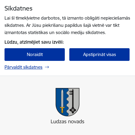
Pāriet uz lapas saturu
Sīkdatnes
Spied
lai meklētu
Enter
Lai šī tīmekļvietne darbotos, tā izmanto obligāti nepieciešamās
sīkdatnes. Ar Jūsu piekrišanu papildus šajā vietnē var tikt
izmantotas statistikas un sociālo mediju sīkdatnes.
Lūdzu, atzīmējiet savu izvēli:
Noraidīt
Apstiprināt visas
Pārvaldīt sīkdatnes
Ludzas novada pašvaldība