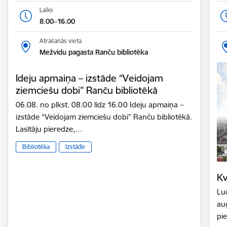
Laiks
8.00–16.00
Atrašanās vieta
Mežvidu pagasta Ranču bibliotēka
Ideju apmaiņa – izstāde “Veidojam
ziemciešu dobi” Ranču bibliotēkā
06.08. no plkst. 08.00 līdz 16.00 Ideju apmaiņa –
izstāde “Veidojam ziemciešu dobi” Ranču bibliotēkā.
Lasītāju pieredze,…
Bibliotēka
Izstāde
Kv
Lud
au
pi