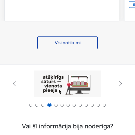
B
Visi notikumi
Vai šī informācija bija noderīga?