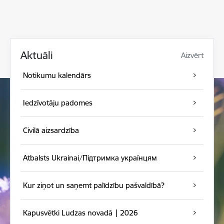
Aktuāli
Aizvērt
Notikumu kalendārs
Iedzīvotāju padomes
Civilā aizsardzība
Atbalsts Ukrainai/Підтримка українцям
Kur ziņot un saņemt palīdzību pašvaldībā?
Kapusvētki Ludzas novadā | 2026