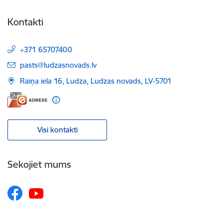
Kontakti
+371 65707400
E-pasts:
pasts@ludzasnovads.lv
Raiņa iela 16, Ludza, Ludzas novads, LV-5701
Visi kontakti
Sekojiet mums