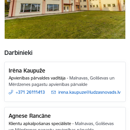
Darbinieki
Irēna Kaupuže
Apvienības pārvaldes vadītāja
-
Malnavas, Goliševas un
Mērdzenes pagastu apvienības pārvalde
+371 26111413
E-pasts:
irena.kaupuze@ludzasnovads.lv
Agnese Rancāne
Klientu apkalpošanas speciāliste
-
Malnavas, Goliševas
un Mērdzenes pagastu apvienības pārvalde