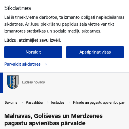
Pāriet uz lapas saturu
Sīkdatnes
Spied
lai meklētu
Enter
Lai šī tīmekļvietne darbotos, tā izmanto obligāti nepieciešamās
sīkdatnes. Ar Jūsu piekrišanu papildus šajā vietnē var tikt
izmantotas statistikas un sociālo mediju sīkdatnes.
Lūdzu, atzīmējiet savu izvēli:
Noraidīt
Apstiprināt visas
Pārvaldīt sīkdatnes
Sākums
Pašvaldība
Iestādes
Pilsētu un pagastu apvienību pārva
Malnavas, Goliševas un Mērdzenes
pagastu apvienības pārvalde