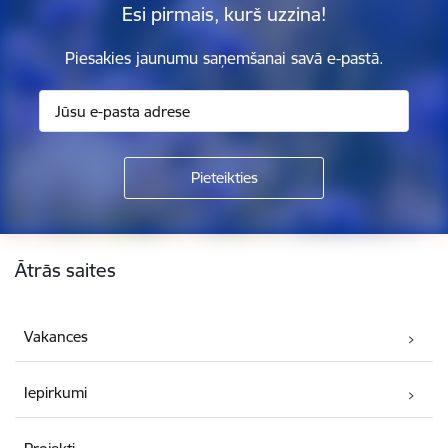
Esi pirmais, kurš uzzina!
Piesakies jaunumu saņemšanai savā e-pastā.
Kājene
Ātrās saites
Vakances
Iepirkumi