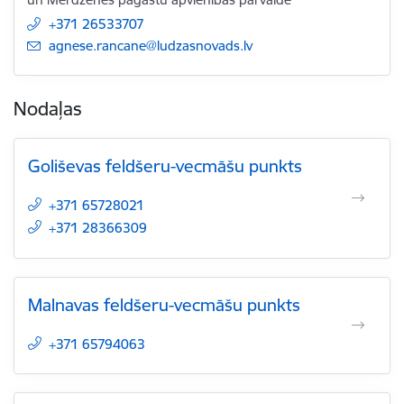
+371 26533707
E-pasts:
agnese.rancane@ludzasnovads.lv
Nodaļas
Goliševas feldšeru-vecmāšu punkts
+371 65728021
+371 28366309
Malnavas feldšeru-vecmāšu punkts
+371 65794063