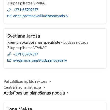
Zilupes pilsētas VPVKAC
+371 65707317
E-pasts:
anna.protasova@ludzasnovads.lv
Svetlana Jaroša
Klientu apkalpošanas speciāliste
-
Ludzas novada
Zilupes pilsētas VPVKAC
+371 65707317
E-pasts:
svetlana.jarosa@ludzasnovads.lv
Pašvaldības izpilddirektors
Centrālā administrācija
Attīstības un plānošanas nodaļa
Ilona Mekša