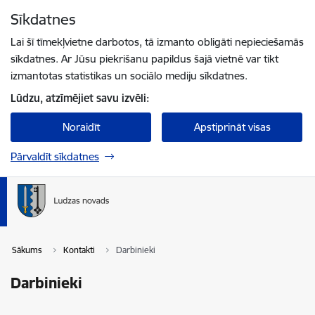
Pāriet uz lapas saturu
Sīkdatnes
Spied
lai meklētu
Enter
Lai šī tīmekļvietne darbotos, tā izmanto obligāti nepieciešamās
sīkdatnes. Ar Jūsu piekrišanu papildus šajā vietnē var tikt
izmantotas statistikas un sociālo mediju sīkdatnes.
Lūdzu, atzīmējiet savu izvēli:
Noraidīt
Apstiprināt visas
Pārvaldīt sīkdatnes
Sākums
Kontakti
Darbinieki
Darbinieki