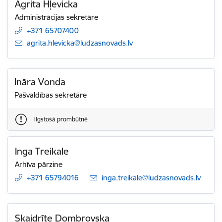
Agrita Hļevicka
Administrācijas sekretāre
+371 65707400
E-pasts:
agrita.hlevicka@ludzasnovads.lv
Ināra Vonda
Pašvaldības sekretāre
Ilgstošā prombūtnē
Inga Treikale
Arhīva pārzine
+371 65794016
E-pasts:
inga.treikale@ludzasnovads.lv
Skaidrīte Dombrovska