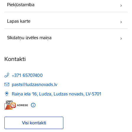
Piekļūstamība
Lapas karte
Sīkdatņu izvēles maiņa
Kontakti
+371 65707400
E-pasts:
pasts@ludzasnovads.lv
Raiņa iela 16, Ludza, Ludzas novads, LV-5701
Visi kontakti