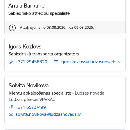
Antra Barkāne
Sabiedrisko attiecību speciāliste
Atvaļinājumā no 03.08.2026. līdz 09.08.2026.
Igors Kozlovs
Sabiedriskā transporta organizators
+371 29456820
E-pasts:
igors.kozlovs@ludzasnovads.lv
Solvita Novikova
Klientu apkalpošanas speciāliste
-
Ludzas novada
Ludzas pilsētas VPVKAC
+371 65707499
E-pasts:
solvita.novikova@ludzasnovads.lv