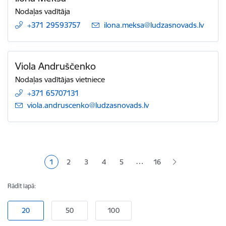
Nodaļas vadītāja
+371 29593757
E-pasts:
ilona.meksa@ludzasnovads.lv
Viola Andruščenko
Nodaļas vadītājas vietniece
+371 65707131
E-pasts:
viola.andruscenko@ludzasnovads.lv
Lapošana
…
1
2
3
4
5
16
Pašreizējā lapa
Lapa
Lapa
Lapa
Lapa
Rādīt lapā: