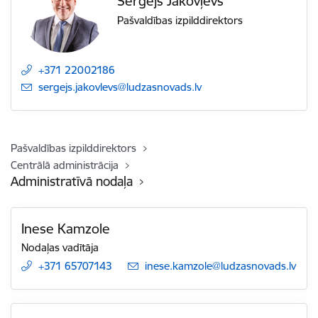
Sergejs Jakovļevs
Pašvaldības izpilddirektors
+371 22002186
E-pasts:
sergejs.jakovlevs@ludzasnovads.lv
Pašvaldības izpilddirektors
Centrālā administrācija
Administratīvā nodaļa
Inese Kamzole
Nodaļas vadītāja
+371 65707143
E-pasts:
inese.kamzole@ludzasnovads.lv