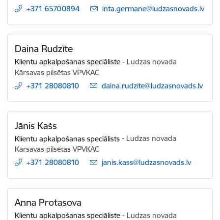
+371 65700894
E-pasts:
inta.germane@ludzasnovads.lv
Daina Rudzīte
Klientu apkalpošanas speciāliste
-
Ludzas novada
Kārsavas pilsētas VPVKAC
+371 28080810
E-pasts:
daina.rudzite@ludzasnovads.lv
Jānis Kašs
Klientu apkalpošanas speciālists
-
Ludzas novada
Kārsavas pilsētas VPVKAC
+371 28080810
E-pasts:
janis.kass@ludzasnovads.lv
Anna Protasova
Klientu apkalpošanas speciāliste
-
Ludzas novada