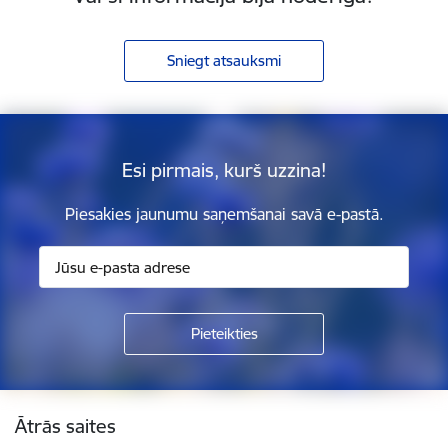
Sniegt atsauksmi
Esi pirmais, kurš uzzina!
Piesakies jaunumu saņemšanai savā e-pastā.
Kājene
Ātrās saites