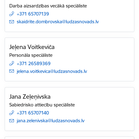
Darba aizsardzības vecākā speciāliste
+371 65707139
E-pasts:
skaidrite.dombrovska@ludzasnovads.lv
Jeļena Voitkeviča
Personāla speciāliste
+371 26589369
E-pasts:
jelena.voitkevica@ludzasnovads.lv
Jana Zeļeņivska
Sabiedrisko attiecību speciāliste
+371 65707140
E-pasts:
jana.zelenivska@ludzasnovads.lv