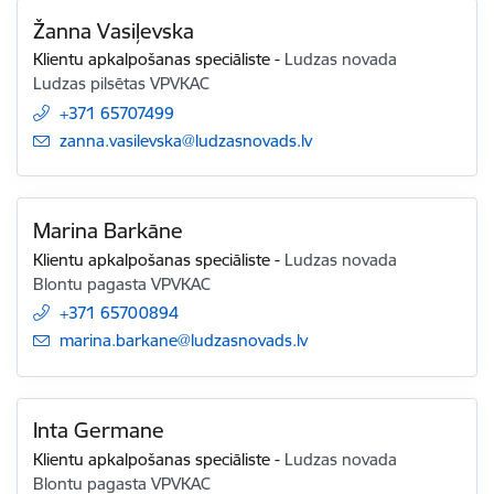
Žanna Vasiļevska
Klientu apkalpošanas speciāliste
-
Ludzas novada
Ludzas pilsētas VPVKAC
+371 65707499
E-pasts:
zanna.vasilevska@ludzasnovads.lv
Marina Barkāne
Klientu apkalpošanas speciāliste
-
Ludzas novada
Blontu pagasta VPVKAC
+371 65700894
E-pasts:
marina.barkane@ludzasnovads.lv
Inta Germane
Klientu apkalpošanas speciāliste
-
Ludzas novada
Blontu pagasta VPVKAC