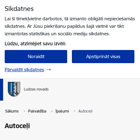
Pāriet uz lapas saturu
Sīkdatnes
Spied
lai meklētu
Enter
Lai šī tīmekļvietne darbotos, tā izmanto obligāti nepieciešamās
sīkdatnes. Ar Jūsu piekrišanu papildus šajā vietnē var tikt
izmantotas statistikas un sociālo mediju sīkdatnes.
Lūdzu, atzīmējiet savu izvēli:
Noraidīt
Apstiprināt visas
Pārvaldīt sīkdatnes
Sākums
Pašvaldība
Īpašumi
Autoceļi
Autoceļi