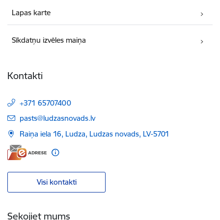
Lapas karte
Sīkdatņu izvēles maiņa
Kontakti
+371 65707400
E-pasts:
pasts@ludzasnovads.lv
Raiņa iela 16, Ludza, Ludzas novads, LV-5701
Visi kontakti
Sekojiet mums