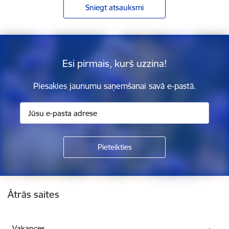
Sniegt atsauksmi
Esi pirmais, kurš uzzina!
Piesakies jaunumu saņemšanai savā e-pastā.
Kājene
Ātrās saites
Vakances