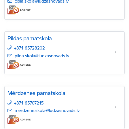
E-pasts:
cibla.skola@ludzasnovads.lv
Pildas pamatskola
+371 65728202
E-pasts:
pilda.skola@ludzasnovads.lv
Mērdzenes pamatskola
+371 65707215
E-pasts:
merdzene.skola@ludzasnovads.lv