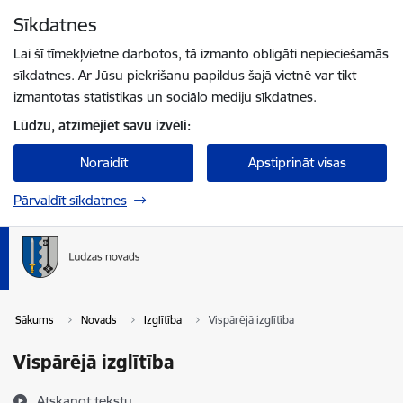
Pāriet uz lapas saturu
Sīkdatnes
Spied
lai meklētu
Enter
Lai šī tīmekļvietne darbotos, tā izmanto obligāti nepieciešamās
sīkdatnes. Ar Jūsu piekrišanu papildus šajā vietnē var tikt
izmantotas statistikas un sociālo mediju sīkdatnes.
Lūdzu, atzīmējiet savu izvēli:
Noraidīt
Apstiprināt visas
Pārvaldīt sīkdatnes
Sākums
Novads
Izglītība
Vispārējā izglītība
Vispārējā izglītība
Atskaņot tekstu