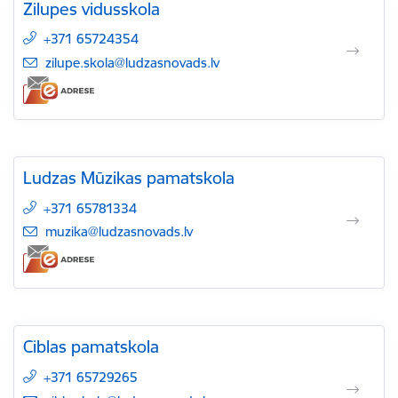
Zilupes vidusskola
+371 65724354
E-pasts:
zilupe.skola@ludzasnovads.lv
Ludzas Mūzikas pamatskola
+371 65781334
E-pasts:
muzika@ludzasnovads.lv
Ciblas pamatskola
+371 65729265