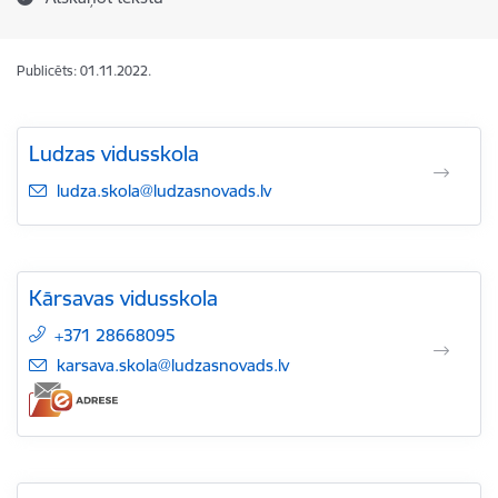
Publicēts: 01.11.2022.
Ludzas vidusskola
E-pasts:
ludza.skola@ludzasnovads.lv
Kārsavas vidusskola
+371 28668095
E-pasts:
karsava.skola@ludzasnovads.lv