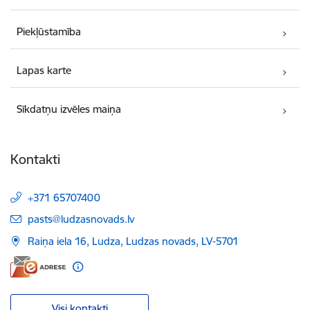
Piekļūstamība
Lapas karte
Sīkdatņu izvēles maiņa
Kontakti
+371 65707400
E-pasts:
pasts@ludzasnovads.lv
Raiņa iela 16, Ludza, Ludzas novads, LV-5701
Visi kontakti