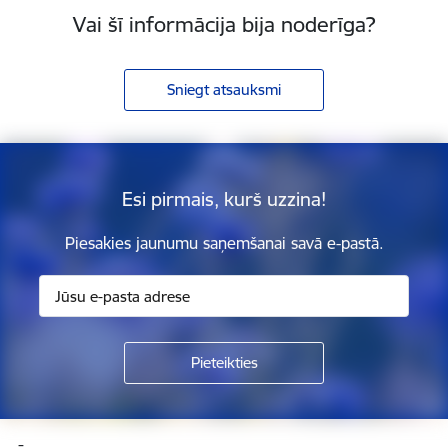
Vai šī informācija bija noderīga?
Sniegt atsauksmi
Esi pirmais, kurš uzzina!
Piesakies jaunumu saņemšanai savā e-pastā.
Kājene