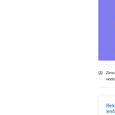
Zīmol
veido
Rek
ies