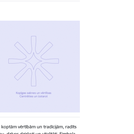
koptām vērtībām un tradīcijām, radīts
, dzīves dzirksti un vitalitāti. Simbola