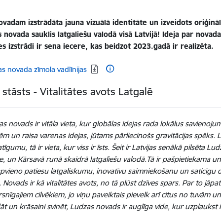
vadam izstrādāta jauna vizuālā identitāte un izveidots oriģināls
s novada sauklis latgaliešu valodā visā Latvijā! Ideja par novad
es izstrādi ir sena iecere, kas beidzot 2023.gadā ir realizēta.
dēt:
s novada zīmola vadlīnijas
stāsts - Vitalitātes avots Latgalē
s novads ir vitāla vieta, kur globālas idejas rada lokālus savienoju
m un raisa varenas idejas, jūtams pārliecinošs gravitācijas spēks.
īgumu, tā ir vieta, kur viss ir īsts. Šeit ir Latvijas senākā pilsēta 
e, un Kārsavā runā skaidrā latgaliešu valodā.Tā ir pašpietiekama un 
pvieno patiesu latgaliskumu, inovatīvu saimniekošanu un saticīgu d
 Novads ir kā vitalitātes avots, no tā plūst dzīves spars. Par to j
rsnīgajiem cilvēkiem, jo viņu paveiktais pievelk arī citus no tuvām u
āt un krāsaini svinēt, Ludzas novads ir auglīga vide, kur uzplauks