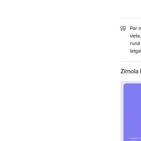
Par n
vieta
runā 
latga
Zīmola 