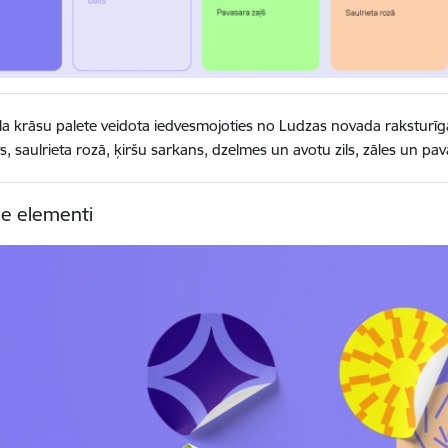
la krāsu palete veidota iedvesmojoties no Ludzas novada raksturī
ts, saulrieta rozā, ķiršu sarkans, dzelmes un avotu zils, zāles un pa
ie elementi