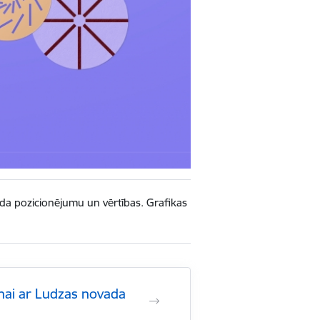
vada pozicionējumu un vērtības. Grafikas
nai ar Ludzas novada