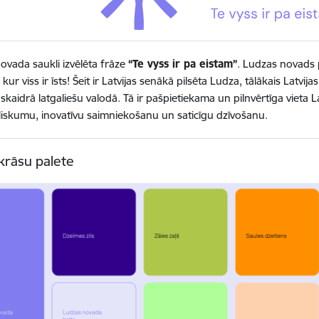
ovada saukli izvēlēta frāze
“Te vyss ir pa eistam”
. Ludzas novads 
, kur viss ir īsts! Šeit ir Latvijas senākā pilsēta Ludza, tālākais La
skaidrā latgaliešu valodā. Tā ir pašpietiekama un pilnvērtīga vieta 
liskumu, inovatīvu saimniekošanu un saticīgu dzīvošanu.
krāsu palete