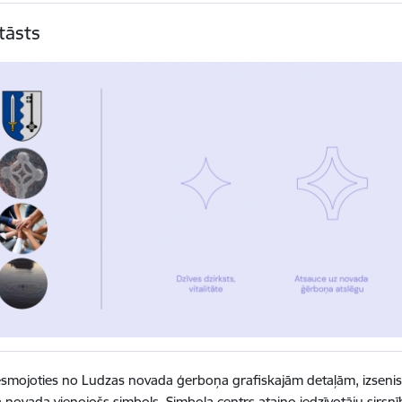
tāsts
esmojoties no Ludzas novada ģerboņa grafiskajām detaļām, izsenis 
 novada vienojošs simbols. Simbola centrs ataino iedzīvotāju sirsnību