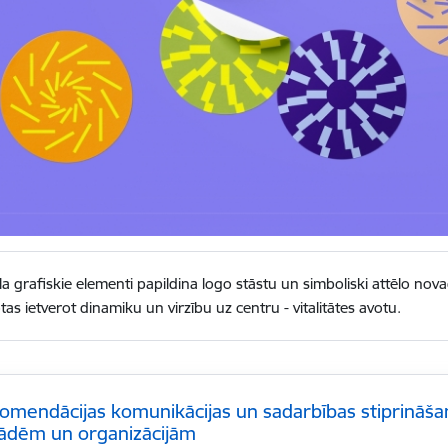
a grafiskie elementi papildina logo stāstu un simboliski attēlo no
tas ietverot dinamiku un virzību uz centru - vitalitātes avotu.
omendācijas komunikācijas un sadarbības stiprināša
tādēm un organizācijām