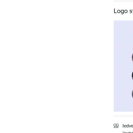
Logo s
Iedv
jauna