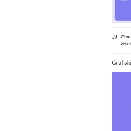
Zīmo
viole
Grafisk