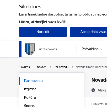
Pāriet uz lapas saturu
Sīkdatnes
Lai šī tīmekļvietne darbotos, tā izmanto obligāti nepiec
Lūdzu, atzīmējiet savu izvēli:
Noraidīt
Apstiprināt visas
Pašvaldība
Sākums
Novads
Par novadu
Novada zīmols un vizuālā
Novada
Par novadu
Izglītība
Atska
Kultūra
Publicēts: 
Sports