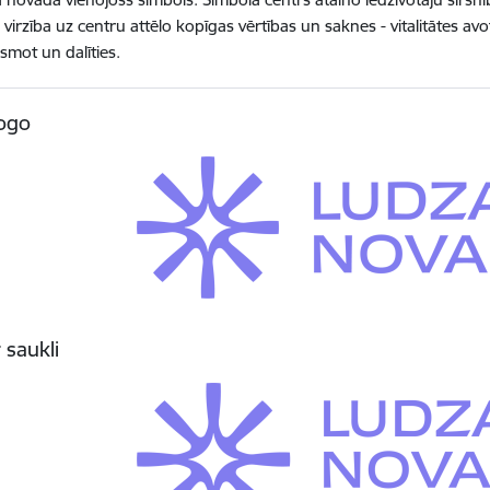
 virzība uz centru attēlo kopīgas vērtības un saknes - vitalitātes avo
smot un dalīties.
ogo
 saukli