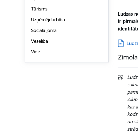
Tūrisms
Ludzas no
Uzņēmējdarbība
ir pirmai
identitāt
Sociālā joma
Veselība
Lejupielā
Ludza
Vide
Zīmola 
Ludza
saknē
pamat
Zilup
kas a
kods.
un si
strād