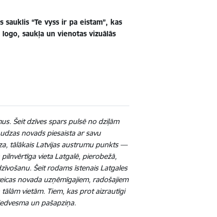
 sauklis “Te vyss ir pa eistam”, kas
a logo, saukļa un vienotas vizuālās
mus. Šeit dzīves spars pulsē no dziļām
 Ludzas novads piesaista ar savu
Ludza, tālākais Latvijas austrumu punkts —
pilnvērtīga vieta Latgalē, pierobežā,
zīvošanu. Šeit rodams īstenais Latgales
āpateicas novada uzņēmīgajiem, radošajiem
n tālām vietām. Tiem, kas prot aizrautīgi
t iedvesma un pašapziņa.