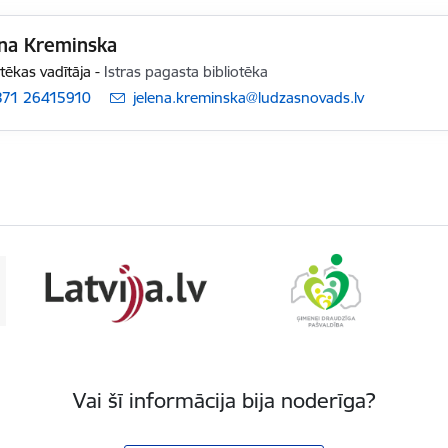
ena Kreminska
otēkas vadītāja
-
Istras pagasta bibliotēka
371 26415910
E-pasts:
jelena.kreminska@ludzasnovads.lv
Vai šī informācija bija noderīga?