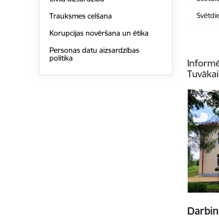
Svētdi
Trauksmes celšana
Korupcijas novēršana un ētika
Personas datu aizsardzības
politika
Informē
Tuvākai
Darbin