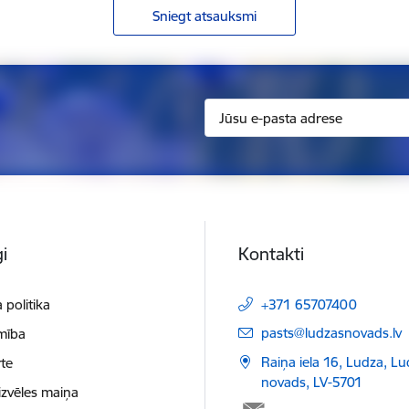
Sniegt atsauksmi
i
Kontakti
 politika
+371 65707400
E-pasts:
pasts@ludzasnovads.lv
mība
Raiņa iela 16, Ludza, L
te
novads, LV-5701
izvēles maiņa