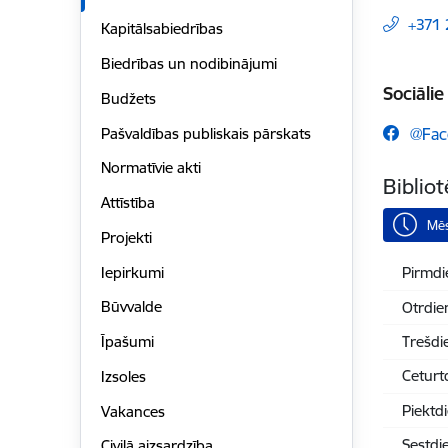
+371
Kapitālsabiedrības
Biedrības un nodibinājumi
Sociālie 
Budžets
Pašvaldības publiskais pārskats
@Fac
Normatīvie akti
Biblio
Attīstība
Mēs
Projekti
Iepirkumi
Pirmdi
Būvvalde
Otrdie
Trešdi
Īpašumi
Ceturt
Izsoles
Piektd
Vakances
Sestdi
Civilā aizsardzība