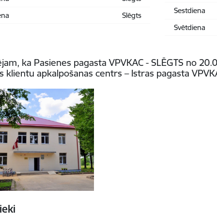
Sestdiena
ena
Slēgts
Svētdiena
jam, ka Pasienes pagasta VPVKAC - SLĒGTS no 20.05
s klientu apkalpošanas centrs – Istras pagasta VPVK
ieki