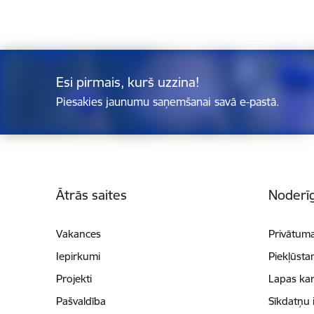
Esi pirmais, kurš uzzina!
Piesakies jaunumu saņemšanai savā e-pastā.
Kājene
Ātrās saites
Noderīg
Vakances
Privātuma
Iepirkumi
Piekļūsta
Projekti
Lapas kar
Pašvaldība
Sīkdatņu 