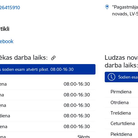
"Pagastmāja"
 26415910
novads, LV-
tīkli
ebook
tēkas darba laiks:
Ludzas nov
darba laiks
 šodien esam atvērti plkst. 08:00-16:30
Šodien esa
ena
08:00-16:30
Pirmdiena
na
08:00-16:30
Otrdiena
ena
08:00-16:30
Trešdiena
diena
08:00-16:30
Ceturtdiena
iena
08:00-16:30
Piektdiena
ena
Slēgts