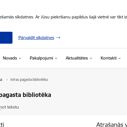
iešamās sīkdatnes. Ar Jūsu piekrišanu papildus šajā vietnē var tikt i
Pārvaldīt sīkdatnes
Novads
Pakalpojumi
Aktualitātes
Kontakti
ka
Istras pagasta bibliotēka
 pagasta bibliotēka
ņot tekstu
ti
Atrašanās 