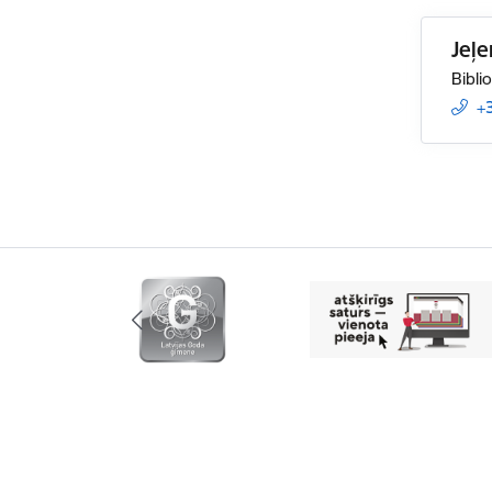
Jeļ
Bibli
+