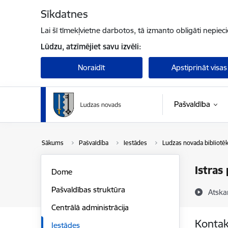
Pāriet uz lapas saturu
Sīkdatnes
Lai šī tīmekļvietne darbotos, tā izmanto obligāti nepiec
Lūdzu, atzīmējiet savu izvēli:
Noraidīt
Apstiprināt visas
Pašvaldība
Sākums
Pašvaldība
Iestādes
Ludzas novada bibliotē
Istras
Dome
Pašvaldības struktūra
Atska
Centrālā administrācija
Kontak
Iestādes