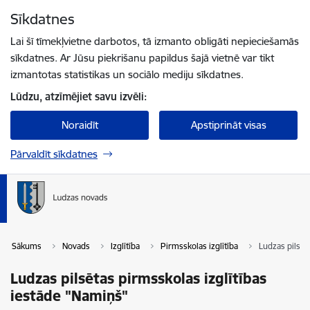
Pāriet uz lapas saturu
Sīkdatnes
Spied
lai meklētu
Enter
Lai šī tīmekļvietne darbotos, tā izmanto obligāti nepieciešamās
sīkdatnes. Ar Jūsu piekrišanu papildus šajā vietnē var tikt
izmantotas statistikas un sociālo mediju sīkdatnes.
Lūdzu, atzīmējiet savu izvēli:
Noraidīt
Apstiprināt visas
Pārvaldīt sīkdatnes
Sākums
Novads
Izglītība
Pirmsskolas izglītība
Ludzas pilsēt
Ludzas pilsētas pirmsskolas izglītības
iestāde "Namiņš"