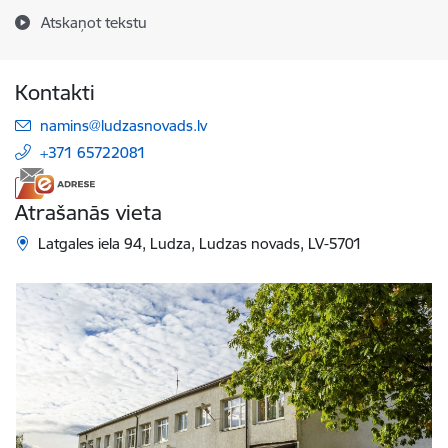
Atskaņot tekstu
Kontakti
E-pasts:
namins@ludzasnovads.lv
+371 65722081
Atrašanās vieta
Latgales iela 94, Ludza, Ludzas novads, LV-5701