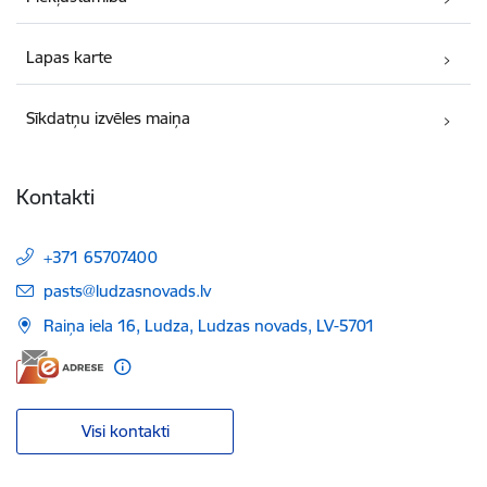
Lapas karte
Sīkdatņu izvēles maiņa
Kontakti
+371 65707400
E-pasts:
pasts@ludzasnovads.lv
Raiņa iela 16, Ludza, Ludzas novads, LV-5701
Visi kontakti