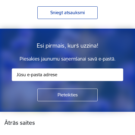
Sniegt atsauksmi
Esi pirmais, kurš uzzina!
Piesakies jaunumu saņemšanai savā e-pastā.
Kājene
Ātrās saites