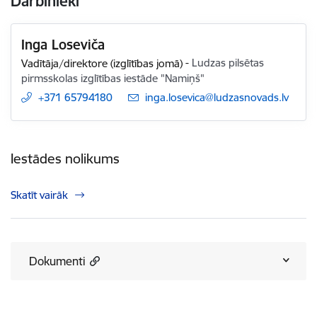
Darbinieki
Inga Loseviča
Vadītāja/direktore (izglītības jomā)
-
Ludzas pilsētas
pirmsskolas izglītības iestāde "Namiņš"
+371 65794180
E-pasts:
inga.losevica@ludzasnovads.lv
Iestādes nolikums
Skatīt vairāk
Dokumenti