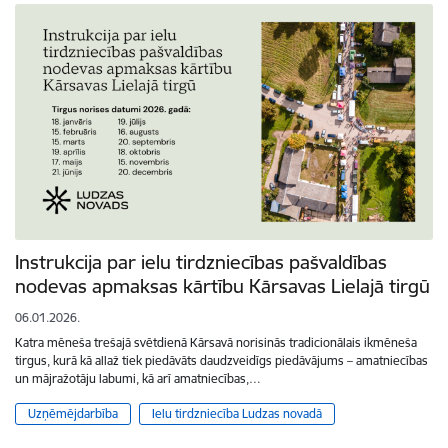
Instrukcija par ielu tirdzniecības pašvaldības
nodevas apmaksas kārtību Kārsavas Lielajā tirgū
06.01.2026.
Katra mēneša trešajā svētdienā Kārsavā norisinās tradicionālais ikmēneša
tirgus, kurā kā allaž tiek piedāvāts daudzveidīgs piedāvājums – amatniecības
un mājražotāju labumi, kā arī amatniecības,…
Uzņēmējdarbība
Ielu tirdzniecība Ludzas novadā