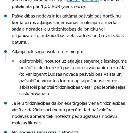
palielināta par 1,00 EUR (viens
euro
).
Pašvaldības nodeva ir ieskaitāma pašvaldības norēķinu
kontā pirms atļaujas saņemšanas, maksājuma mērķa
sadaļā norādot ielu tirdzniecības dalībnieku vai
organizatoru, tirdzniecības vietas adresi un tirdzniecības
datumu.
Atļauja tiek sagatavota un izsniegta:
elektroniski, nosūtot uz atļaujas saņēmēja iesniegumā
norādīto elektroniskā pasta adresi vai papīra formātā
(to var izņemt Ludzas novada pašvaldības Valsts un
pašvaldību vienotos klientu apkalpošanas centros
atbilstoši plānotai tirdzniecības vietai, pēc iepriekšējas
saskaņošanas).
Ja ielu tirdzniecības dalībnieks tirgojas vienā tirdzniecības
vietā ar dažāda sortimenta precēm, tad pašvaldības
nodevas apmērs tiek noteikts pēc augstākās nodevu
maksas likmes.
No nodevas samaksas ir atbrīvoti: