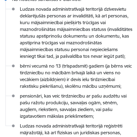
Ludzas novada administratīvajā teritorijā dzīvesvietu
deklarējušās personas ar invaliditāti, kā arī personas,
kuru mājsaimniecībai piešķirts trūcīgas vai
maznodrošinātas mājsaimniecības statuss (invaliditātes
statusu apstiprinošu dokumentu un dokumentu, kas
apstiprina trūcīgas vai maznodrošinātas
mājsaimniecības statusu personai nepieciešams
iesniegt tikai tad, ja pašvaldība tos nevar iegūt pati);
bērni vecumā no 13 (trīspadsmit) gadiem (ja bērns veic
tirdzniecību no mācībām brīvajā laikā un viens no
vecākiem (aizbildņiem) ir devis ielu tirdzniecībai
rakstisku piekrišanu), skolēnu mācību uzņēmumi;
pensionāri, kas veic tirdzniecību ar pašu audzētu vai
pašu ražotu produkciju, savvaļas ogām, sēnēm,
augļiem, riekstiem, savvaļas ziediem, vai pašu
izgatavotiem mākslas priekšmetiem;
Ludzas novada administratīvajā teritorijā reģistrēti
mājražotāji, kā arī fiziskas un juridiskas personas,