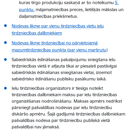
kuras tirgo produkciju saskaņā ar šo noteikumu
5.
punktu
, mājamatniecības preces, lietišķās mākslas un
daiļamatniecības priekšmetus.
Nodevas likme par vienu tirdzniecības vietu ielu
tirdzniecības dalībniekiem
Nodevas likme tirdzniecībai no pārvietojamā
mazumtirdzniecības punkta (par vienu maršrutu)
Sabiedriskās ēdināšanas pakalpojumu sniegšana ielu
tirdzniecības vietā ir atļauta tikai ar piesaisti pastāvīgai
sabiedriskās ēdināšanas sniegšanas vietai, izņemot
sabiedrisko ēdināšanu publisku pasākumu laikā.
Ielu tirdzniecības organizators ir tiesīgs noteikt
tirdzniecības dalībniekam maksu par ielu tirdzniecības
organizēšanas nodrošināšanu. Maksas apmērs nedrīkst
pārsniegt pašvaldības nodevas par ielu tirdzniecību
divkāršo apmēru. Šajā gadījumā tirdzniecības dalībniekam
pašvaldības nodeva par tirdzniecību publiskā vietā
pašvaldībai nav jāmaksā.