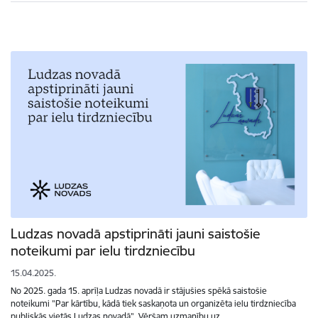
Ludzas novadā apstiprināti jauni saistošie
noteikumi par ielu tirdzniecību
15.04.2025.
No 2025. gada 15. aprīļa Ludzas novadā ir stājušies spēkā saistošie
noteikumi "Par kārtību, kādā tiek saskaņota un organizēta ielu tirdzniecība
publiskās vietās Ludzas novadā". Vēršam uzmanību uz…