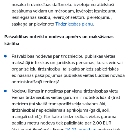
nosaka tirdzniecības dalībnieku izvietojumu atbilstoši
pasākuma veidam un mērogam, ievērojot iesniegumu
iesniegšanas secību, ievērojot sektoru pielietojumu,
saskaņā ar pievienoto
Tirdzniecības plānu
.
Pašvaldības noteikto nodevu apmērs un maksāšanas
kārtība
Pašvaldības nodevas par tirdzniecību publiskās vietās
maksātāji ir fiziskas un juridiskas personas, kuras veic vai
organizē ielu tirdzniecību, tai skaitā sniedz sabiedriskās
ēdināšanas pakalpojumus publiskās vietās Ludzas novada
administratīvajā teritorijā.
Nodevu likmes ir noteiktas par vienu tirdzniecības vietu.
Vienas tirdzniecības vietas garums ir noteikts līdz 3 (trīs)
metriem (tai skaitā transportlīdzekļa sakabes āķi,
tirdzniecībai nepieciešamais aprīkojums (galdi, soli,
mangali u.tml.)). Par katru tirdzniecības vietas garuma
papildu metru nodeva tiek palielināta par 2,00 EUR
(divi
euro
), ikmēneša tirgos
24.17. punktam
nodeva tiek