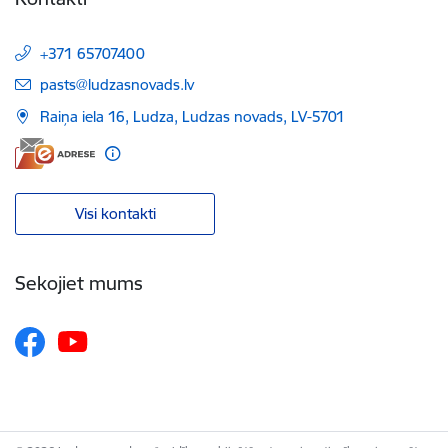
+371 65707400
E-pasts:
pasts@ludzasnovads.lv
Raiņa iela 16, Ludza, Ludzas novads, LV-5701
Visi kontakti
Sekojiet mums