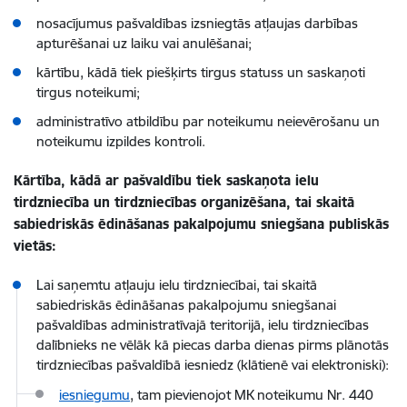
nosacījumus pašvaldības izsniegtās atļaujas darbības
apturēšanai uz laiku vai anulēšanai;
kārtību, kādā tiek piešķirts tirgus statuss un saskaņoti
tirgus noteikumi;
administratīvo atbildību par noteikumu neievērošanu un
noteikumu izpildes kontroli.
Kārtība, kādā ar pašvaldību tiek saskaņota ielu
tirdzniecība un tirdzniecības organizēšana, tai skaitā
sabiedriskās ēdināšanas pakalpojumu sniegšana publiskās
vietās:
Lai saņemtu atļauju ielu tirdzniecībai, tai skaitā
sabiedriskās ēdināšanas pakalpojumu sniegšanai
pašvaldības administratīvajā teritorijā, ielu tirdzniecības
dalībnieks ne vēlāk kā piecas darba dienas pirms plānotās
tirdzniecības pašvaldībā iesniedz (klātienē vai elektroniski):
iesniegumu
, tam pievienojot MK noteikumu Nr. 440