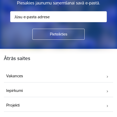
Piesakies jaunumu saņemšanai savā e-pastā.
Kājene
Ātrās saites
Vakances
Iepirkumi
Projekti