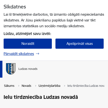
Pāriet uz lapas saturu
Sīkdatnes
Spied
lai meklētu
Enter
Lai šī tīmekļvietne darbotos, tā izmanto obligāti nepieciešamās
sīkdatnes. Ar Jūsu piekrišanu papildus šajā vietnē var tikt
izmantotas statistikas un sociālo mediju sīkdatnes.
Lūdzu, atzīmējiet savu izvēli:
Noraidīt
Apstiprināt visas
Pārvaldīt sīkdatnes
Sākums
Novads
Uzņēmējdarbība
Ielu tirdzniecība Ludzas novad
Ielu tirdzniecība Ludzas novadā