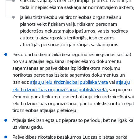
speciālās atļaujas (licences) kopija, ja preču realizācijai
tāda ir nepieciešama saskaņā ar normatīvajiem aktiem;
ja ielu tirdzniecību vai tirdzniecības organizēšanu
plānots veikt fiziskām vai juridiskām personām
piederošos nekustamajos īpašumos, valsts nozīmes
autoceļu aizsargjoslas teritorijās, iesniedzams
attiecīgās personas/organizācijas saskaņojums.
Piecu darba dienu laikā (iesniegumu iesniegšanas secībā)
no visu atļaujas iegūšanai nepieciešamo dokumentu
saņemšanas ar pašvaldības izpilddirektora rīkojumu
norīkotas personas izskata saņemtos dokumentus un
izsniedz
atļauju ielu tirdzniecībai publiskā vietā
vai
atļauju
ielu tirdzniecības organizēšanai publiskā vietā
, vai pieņem
lēmumu par atteikumu izsniegt atļauju ielu tirdzniecībai vai
ielu tirdzniecības organizēšanai, par to rakstiski informējot
tirdzniecības atļaujas pieteicēju.
Atļauja tiek izsniegta uz pieprasīto periodu, bet ne ilgāk kā
uz vienu gadu.
Pašvaldības rīkotajos pasākumos Ludzas pilsētas parkā