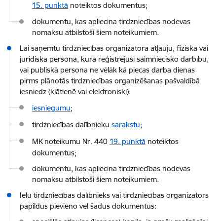
15. punktā
noteiktos dokumentus;
dokumentu, kas apliecina tirdzniecības nodevas
nomaksu atbilstoši šiem noteikumiem.
Lai saņemtu tirdzniecības organizatora atļauju, fiziska vai
juridiska persona, kura reģistrējusi saimniecisko darbību,
vai publiskā persona ne vēlāk kā piecas darba dienas
pirms plānotās tirdzniecības organizēšanas pašvaldībā
iesniedz (klātienē vai elektroniski):
iesniegumu
;
tirdzniecības dalībnieku
sarakstu
;
MK noteikumu Nr. 440
19. punktā
noteiktos
dokumentus;
dokumentu, kas apliecina tirdzniecības nodevas
nomaksu atbilstoši šiem noteikumiem.
Ielu tirdzniecības dalībnieks vai tirdzniecības organizators
papildus pievieno vēl šādus dokumentus: