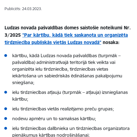
Publicēts: 24.03.2023.
Ludzas novada pašvaldības domes saistošie noteikumi Nr.
3/2025
"Par kārtību, kādā tiek saskaņota un organizēta
tirdzniecība publiskās vietās Ludzas novadā"
nosaka:
kārtību, kādā Ludzas novada pašvaldības (turpmāk –
pašvaldība) administratīvajā teritorijā tiek veikta vai
organizēta ielu tirdzniecība, tirdzniecības vietas
iekārtošana un sabiedriskās ēdināšanas pakalpojumu
sniegšana;
ielu tirdzniecības atļauju (turpmāk – atļauja) izsniegšanas
kārtību;
ielu tirdzniecības vietās realizējamo preču grupas;
nodevu apmēru un to samaksas kārtību;
ielu tirdzniecības dalībnieka un tirdzniecības organizatora
pienākumus kārtības nodrošināšanai;