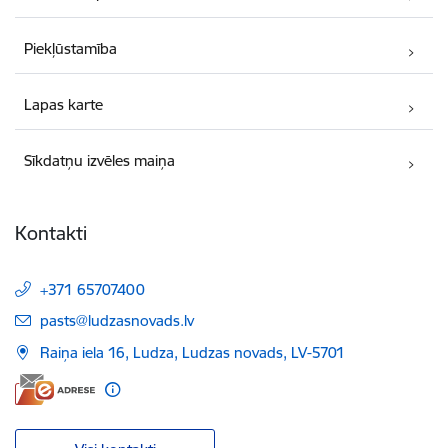
Piekļūstamība
Lapas karte
Sīkdatņu izvēles maiņa
Kontakti
+371 65707400
E-pasts:
pasts@ludzasnovads.lv
Raiņa iela 16, Ludza, Ludzas novads, LV-5701