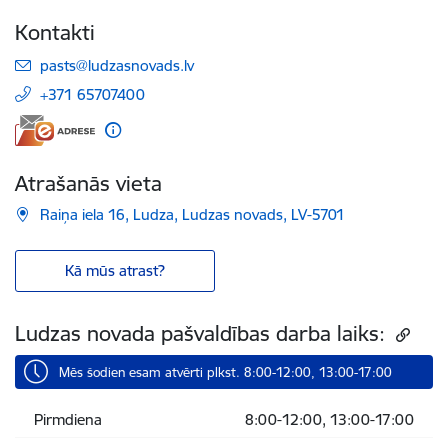
Kontakti
E-pasts:
pasts@ludzasnovads.lv
+371 65707400
Atrašanās vieta
Raiņa iela 16, Ludza, Ludzas novads, LV-5701
Kā mūs atrast?
Ludzas novada pašvaldības darba laiks:
Mēs šodien esam atvērti plkst. 8:00-12:00, 13:00-17:00
Pirmdiena
8:00-12:00, 13:00-17:00