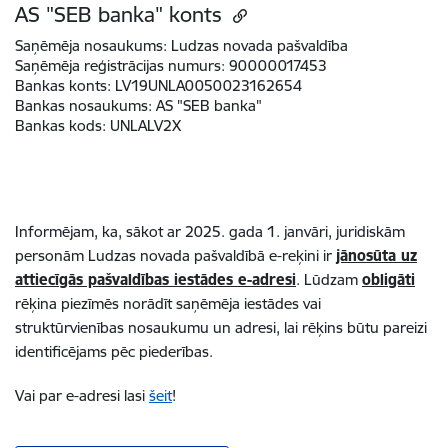
AS "SEB banka" konts
Saņēmēja nosaukums:
Ludzas novada pašvaldība
Saņēmēja reģistrācijas numurs:
90000017453
Bankas konts:
LV19UNLA0050023162654
Bankas nosaukums:
AS "SEB banka"
Bankas kods:
UNLALV2X
Informējam, ka, sākot ar 2025. gada 1. janvāri, juridiskām
personām Ludzas novada pašvaldībā e-reķini ir
jānosūta uz
attiecīgās pašvaldības iestādes e-adresi
. Lūdzam
obligāti
rēķina piezīmēs norādīt saņēmēja iestādes vai
struktūrvienības nosaukumu un adresi, lai rēķins būtu pareizi
identificējams pēc piederības.
Vai par e-adresi lasi
šeit
!