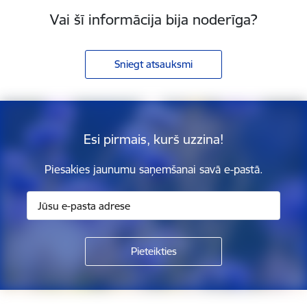
Vai šī informācija bija noderīga?
Sniegt atsauksmi
Esi pirmais, kurš uzzina!
Piesakies jaunumu saņemšanai savā e-pastā.
Kājene