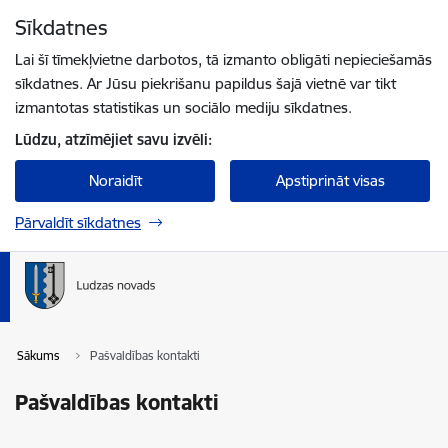
Pāriet uz lapas saturu
Sīkdatnes
Spied
lai meklētu
Enter
Lai šī tīmekļvietne darbotos, tā izmanto obligāti nepieciešamās
sīkdatnes. Ar Jūsu piekrišanu papildus šajā vietnē var tikt
izmantotas statistikas un sociālo mediju sīkdatnes.
Lūdzu, atzīmējiet savu izvēli:
Noraidīt
Apstiprināt visas
Pārvaldīt sīkdatnes
Sākums
Pašvaldības kontakti
Pašvaldības kontakti