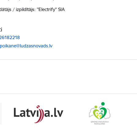
ātājs / izpildītājs: ''Electrify'' SIA
i
 26182218
ts:
.poikane@ludzasnovads.lv