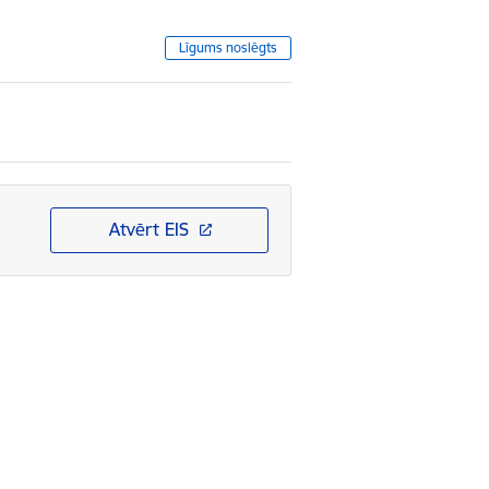
Līgums noslēgts
Atvērt EIS