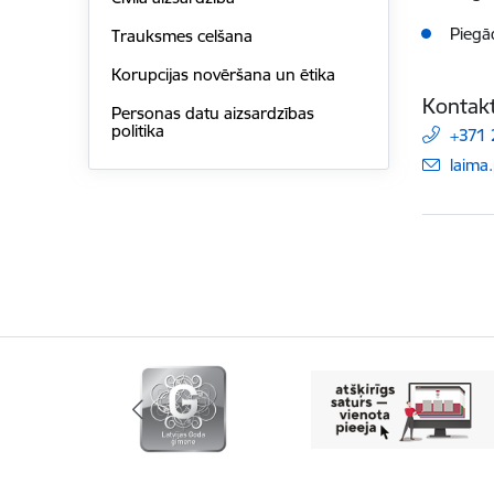
Piegād
Trauksmes celšana
Korupcijas novēršana un ētika
Kontakt
Personas datu aizsardzības
politika
+371
E-pas
laima