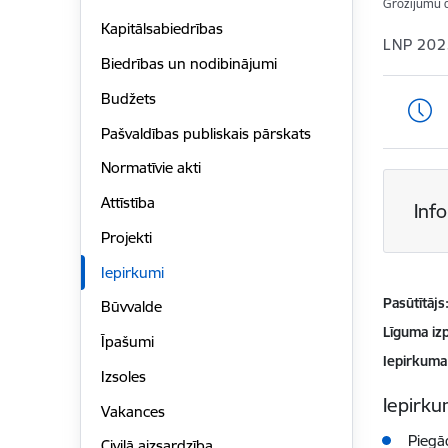
Grozījumu 
Kapitālsabiedrības
LNP 202
Biedrības un nodibinājumi
Budžets
Pašvaldības publiskais pārskats
Normatīvie akti
Attīstība
Inf
Projekti
Iepirkumi
Pasūtītājs
Būvvalde
Līguma izp
Īpašumi
Iepirkuma
Izsoles
Iepirkum
Vakances
Piegād
Civilā aizsardzība