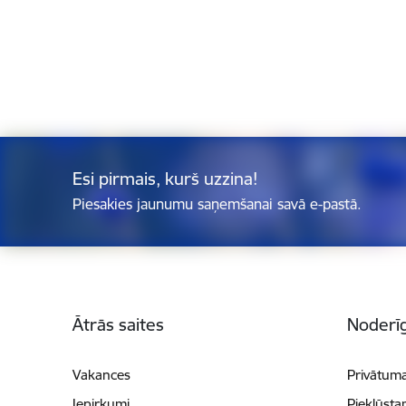
Esi pirmais, kurš uzzina!
Piesakies jaunumu saņemšanai savā e-pastā.
Kājene
Ātrās saites
Noderīg
Vakances
Privātuma
Iepirkumi
Piekļūsta