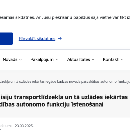
iešamās sīkdatnes. Ar Jūsu piekrišanu papildus šajā vietnē var tikt i
Pārvaldīt sīkdatnes
Novads
Pakalpojumi
Aktualitātes
Kontakti
dzekļa un tā uzlādes iekārtas iegāde Ludzas novada pašvaldības autonomo funkciju
siju transportlīdzekļa un tā uzlādes iekārta
dības autonomo funkciju īstenošanai
s datums:
23.03.2025.