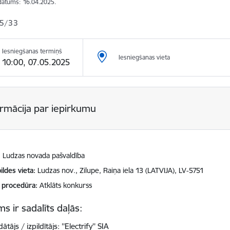
datums:
16.04.2025.
5/33
Iesniegšanas termiņš
Iesniegšanas vieta
10:00, 07.05.2025
ormācija par iepirkumu
Ludzas novada pašvaldība
ildes vieta
Ludzas nov., Zilupe, Raiņa iela 13 (LATVIJA), LV-5751
 procedūra
Atklāts konkurss
s ir sadalīts daļās:
ātājs / izpildītājs: ''Electrify'' SIA