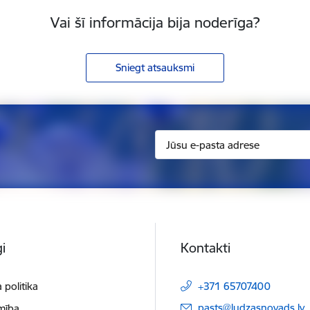
Vai šī informācija bija noderīga?
Sniegt atsauksmi
i
Kontakti
 politika
+371 65707400
E-pasts:
pasts@ludzasnovads.lv
mība