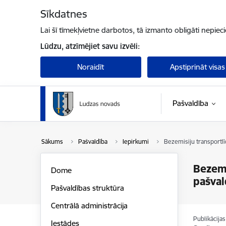
Pāriet uz lapas saturu
Sīkdatnes
Lai šī tīmekļvietne darbotos, tā izmanto obligāti nepiec
Lūdzu, atzīmējiet savu izvēli:
Noraidīt
Apstiprināt visas
Pašvaldība
Sākums
Pašvaldība
Iepirkumi
Bezemisiju transportlī
Bezemi
Dome
pašval
Pašvaldības struktūra
Centrālā administrācija
Publikācija
Iestādes