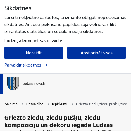
Pāriet uz lapas saturu
Sīkdatnes
Spied
lai meklētu
Enter
Lai šī tīmekļvietne darbotos, tā izmanto obligāti nepieciešamās
sīkdatnes. Ar Jūsu piekrišanu papildus šajā vietnē var tikt
izmantotas statistikas un sociālo mediju sīkdatnes.
Lūdzu, atzīmējiet savu izvēli:
Noraidīt
Apstiprināt visas
Pārvaldīt sīkdatnes
Sākums
Pašvaldība
Iepirkumi
Griezto ziedu, ziedu pušķu, ziedu
Griezto ziedu, ziedu pušķu, ziedu
kompozīciju un dekoru iegāde Ludzas