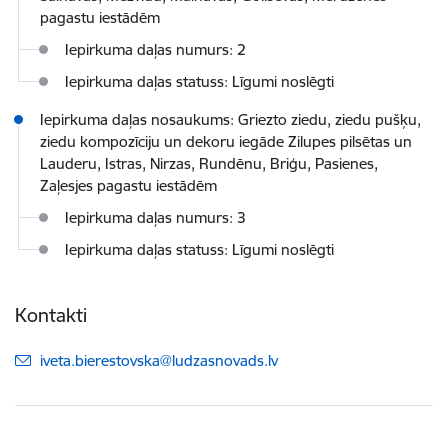
pagastu iestādēm
Iepirkuma daļas numurs: 2
Iepirkuma daļas statuss: Līgumi noslēgti
Iepirkuma daļas nosaukums: Griezto ziedu, ziedu pušķu,
ziedu kompozīciju un dekoru iegāde Zilupes pilsētas un
Lauderu, Istras, Nirzas, Rundēnu, Briģu, Pasienes,
Zaļesjes pagastu iestādēm
Iepirkuma daļas numurs: 3
Iepirkuma daļas statuss: Līgumi noslēgti
Kontakti
E-pasts:
iveta.bierestovska@ludzasnovads.lv