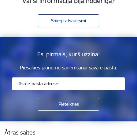
Vai šī informācija bija noderīga?
Sniegt atsauksmi
Esi pirmais, kurš uzzina!
Piesakies jaunumu saņemšanai savā e-pastā.
Kājene
Ātrās saites