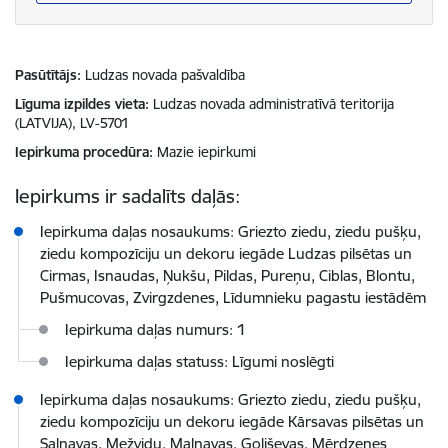
Pasūtītājs
Ludzas novada pašvaldība
Līguma izpildes vieta
Ludzas novada administratīvā teritorija
(LATVIJA), LV-5701
Iepirkuma procedūra
Mazie iepirkumi
Iepirkums ir sadalīts daļās:
Iepirkuma daļas nosaukums: Griezto ziedu, ziedu pušķu,
ziedu kompozīciju un dekoru iegāde Ludzas pilsētas un
Cirmas, Isnaudas, Ņukšu, Pildas, Pureņu, Ciblas, Blontu,
Pušmucovas, Zvirgzdenes, Līdumnieku pagastu iestādēm
Iepirkuma daļas numurs: 1
Iepirkuma daļas statuss: Līgumi noslēgti
Iepirkuma daļas nosaukums: Griezto ziedu, ziedu pušķu,
ziedu kompozīciju un dekoru iegāde Kārsavas pilsētas un
Salnavas, Mežvidu, Malnavas, Goliševas, Mērdzenes