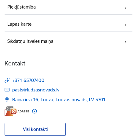
Piekļūstamība
Lapas karte
Sīkdatņu izvēles maiņa
Kontakti
+371 65707400
E-pasts:
pasts@ludzasnovads.lv
Raiņa iela 16, Ludza, Ludzas novads, LV-5701
Visi kontakti