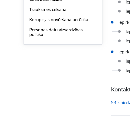
Ie
Trauksmes celšana
Ie
Korupcijas novēršana un ētika
Iepir
Personas datu aizsardzības
Ie
politika
Ie
Iepir
Ie
Ie
Kontakt
E-pas
snied