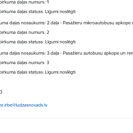
pirkuma daļas numurs: 1
pirkuma daļas statuss: Līgumi noslēgti
kuma daļas nosaukums: 2.daļa - Pasažieru mikroautobusu apkope
pirkuma daļas numurs: 2
pirkuma daļas statuss: Līgumi noslēgti
kuma daļas nosaukums: 3.daļa - Pasažieru autobusu apkope un re
pirkuma daļas numurs: 3
pirkuma daļas statuss: Līgumi noslēgti
i
ts:
ze.irbe@ludzasnovads.lv