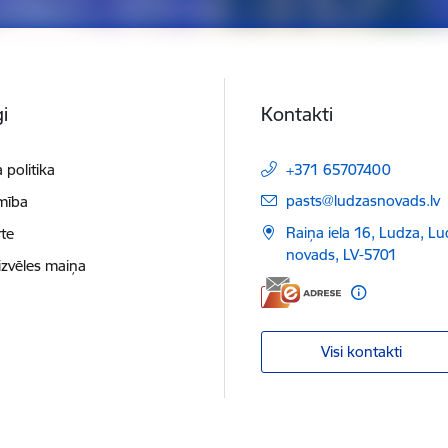
i
Kontakti
 politika
+371 65707400
E-pasts:
pasts@ludzasnovads.lv
mība
Raiņa iela 16, Ludza, L
te
novads, LV-5701
izvēles maiņa
Visi kontakti