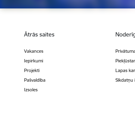
Kājene
Ātrās saites
Noderīg
Vakances
Privātuma
Iepirkumi
Piekļūsta
Projekti
Lapas kar
Pašvaldība
Sīkdatņu 
Izsoles