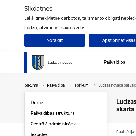
Pāriet uz lapas saturu
Sīkdatnes
Lai šī tīmekļvietne darbotos, tā izmanto obligāti nepiec
Lūdzu, atzīmējiet savu izvēli:
Noraidīt
Apstiprināt visas
Pašvaldība
Sākums
Pašvaldība
Iepirkumi
Ludzas novada pašvald
Ludzas
Dome
skaitā
Pašvaldības struktūra
Centrālā administrācija
Publikācija
Iestādes