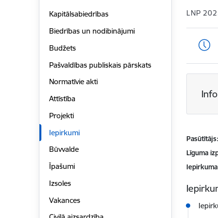
LNP 202
Kapitālsabiedrības
Biedrības un nodibinājumi
Budžets
Pašvaldības publiskais pārskats
Normatīvie akti
Inf
Attīstība
Projekti
Iepirkumi
Pasūtītājs
Būvvalde
Līguma izp
Īpašumi
Iepirkuma
Izsoles
Iepirkum
Vakances
Iepir
Civilā aizsardzība