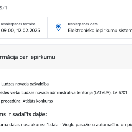
5/1
Iesniegšanas termiņš
Iesniegšanas vieta
09:00, 12.02.2025
Elektronisko iepirkumu sistē
ormācija par iepirkumu
Ludzas novada pašvaldība
ildes vieta
Ludzas novada administratīvā teritorija (LATVIJA), LV-5701
 procedūra
Atklāts konkurss
s ir sadalīts daļās:
kuma daļas nosaukums: 1.daļa - Vieglo pasažieru automašīnu un p