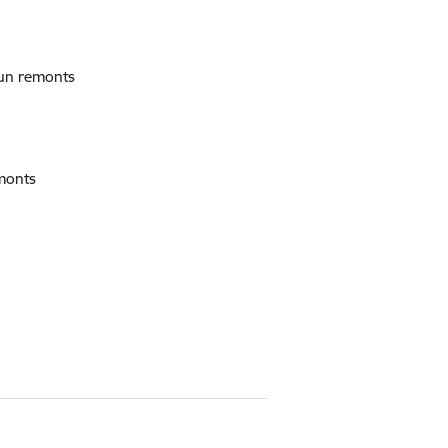
 un remonts
monts