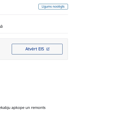
Līgums noslēgts
mā
Atvērt EIS
iekabju apkope un remonts