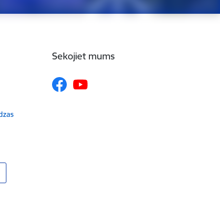
Sekojiet mums
udzas