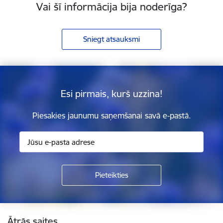
Vai šī informācija bija noderīga?
Sniegt atsauksmi
Esi pirmais, kurš uzzina!
Piesakies jaunumu saņemšanai savā e-pastā.
Kājene
Ātrās saites