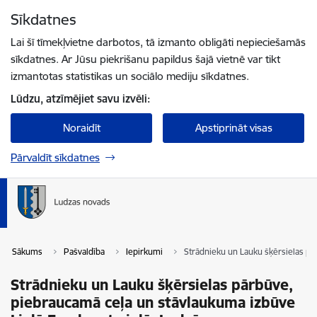
Pāriet uz lapas saturu
Sīkdatnes
Spied
lai meklētu
Enter
Lai šī tīmekļvietne darbotos, tā izmanto obligāti nepieciešamās
sīkdatnes. Ar Jūsu piekrišanu papildus šajā vietnē var tikt
izmantotas statistikas un sociālo mediju sīkdatnes.
Lūdzu, atzīmējiet savu izvēli:
Noraidīt
Apstiprināt visas
Pārvaldīt sīkdatnes
Sākums
Pašvaldība
Iepirkumi
Strādnieku un Lauku šķērsielas pā
Strādnieku un Lauku šķērsielas pārbūve,
piebraucamā ceļa un stāvlaukuma izbūve