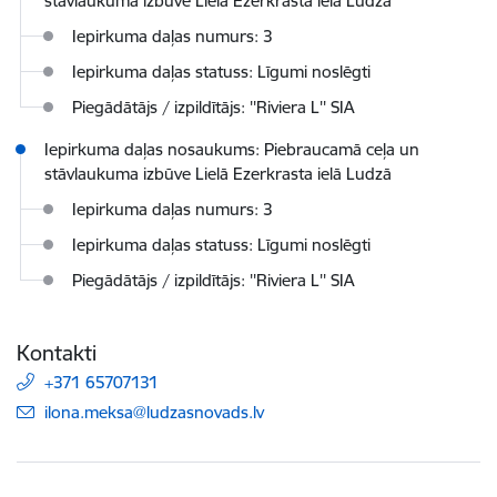
stāvlaukuma izbūve Lielā Ezerkrasta ielā Ludzā
Iepirkuma daļas numurs: 3
Iepirkuma daļas statuss: Līgumi noslēgti
Piegādātājs / izpildītājs: ''Riviera L'' SIA
Iepirkuma daļas nosaukums: Piebraucamā ceļa un
stāvlaukuma izbūve Lielā Ezerkrasta ielā Ludzā
Iepirkuma daļas numurs: 3
Iepirkuma daļas statuss: Līgumi noslēgti
Piegādātājs / izpildītājs: ''Riviera L'' SIA
Kontakti
+371 65707131
E-pasts:
ilona.meksa@ludzasnovads.lv