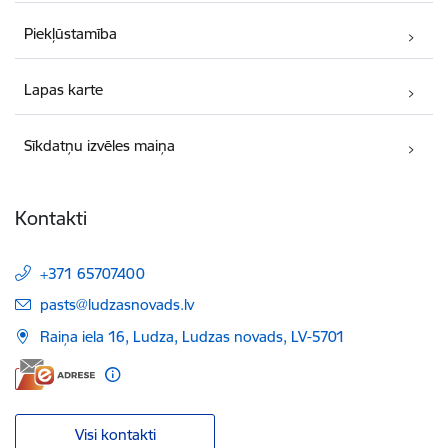
Piekļūstamība
Lapas karte
Sīkdatņu izvēles maiņa
Kontakti
+371 65707400
E-pasts:
pasts@ludzasnovads.lv
Raiņa iela 16, Ludza, Ludzas novads, LV-5701
Visi kontakti