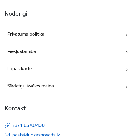
Noderīgi
Privātuma politika
Piekļūstamība
Lapas karte
Sīkdatņu izvēles maiņa
Kontakti
+371 65707400
E-pasts:
pasts@ludzasnovads.lv