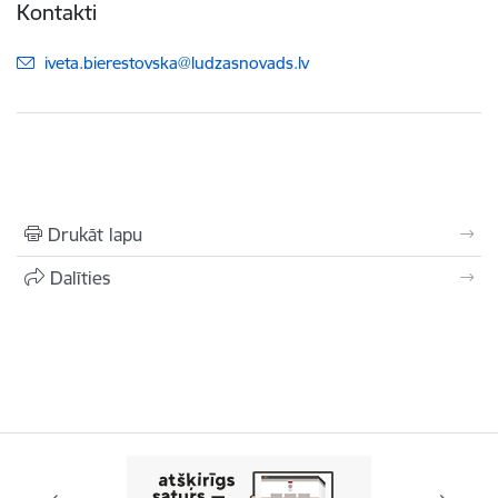
Kontakti
E-pasts:
iveta.bierestovska@ludzasnovads.lv
Drukāt lapu
Dalīties