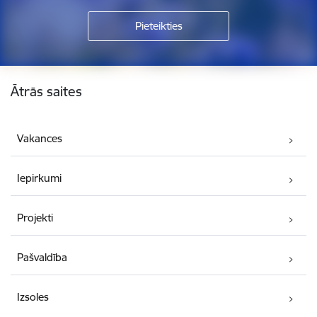
Kājene
Ātrās saites
Vakances
Iepirkumi
Projekti
Pašvaldība
Izsoles