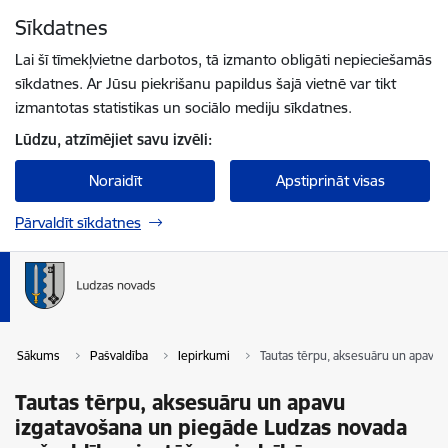
Pāriet uz lapas saturu
Sīkdatnes
Spied
lai meklētu
Enter
Lai šī tīmekļvietne darbotos, tā izmanto obligāti nepieciešamās
sīkdatnes. Ar Jūsu piekrišanu papildus šajā vietnē var tikt
izmantotas statistikas un sociālo mediju sīkdatnes.
Lūdzu, atzīmējiet savu izvēli:
Noraidīt
Apstiprināt visas
Pārvaldīt sīkdatnes
Sākums
Pašvaldība
Iepirkumi
Tautas tērpu, aksesuāru un apavu 
Tautas tērpu, aksesuāru un apavu
izgatavošana un piegāde Ludzas novada