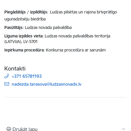
Piegādātājs / izpildītājs:
Ludzas pilsētas un rajona brīvprātīgo
ugunsdzēsēju biedrība
Pasūtītājs
Ludzas novada pašvaldība
Līguma izpildes vieta
Ludzas novada pašvaldības teritorija
(LATVIJA), LV-5701
Iepirkuma procedūra
Konkursa procedūra ar sarunām
Kontakti
+371 65781193
E-pasts:
nadezda.tarasova@ludzasnovads.lv
Drukāt lapu