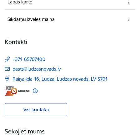
Lapas karte
Sīkdatņu izvēles maiņa
Kontakti
+371 65707400
E-pasts:
pasts@ludzasnovads.lv
Raiņa iela 16, Ludza, Ludzas novads, LV-5701
Visi kontakti
Sekojiet mums