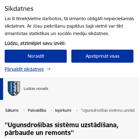
Pāriet uz lapas saturu
Sīkdatnes
Spied
lai meklētu
Enter
Lai šī tīmekļvietne darbotos, tā izmanto obligāti nepieciešamās
sīkdatnes. Ar Jūsu piekrišanu papildus šajā vietnē var tikt
izmantotas statistikas un sociālo mediju sīkdatnes.
Lūdzu, atzīmējiet savu izvēli:
Noraidīt
Apstiprināt visas
Pārvaldīt sīkdatnes
Sākums
Pašvaldība
Iepirkumi
''Ugunsdrošības sistēmu uzstādīš
''Ugunsdrošības sistēmu uzstādīšana,
pārbaude un remonts''