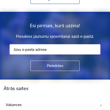
Esi pirmais, kurš uzzina!
Piesakies jaunumu saņemšanai savā e-pastā.
Kājene
Ātrās saites
Vakances