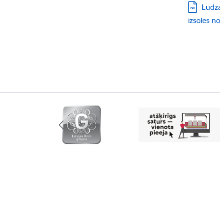
Lejupielād
Ludza
izsoles n