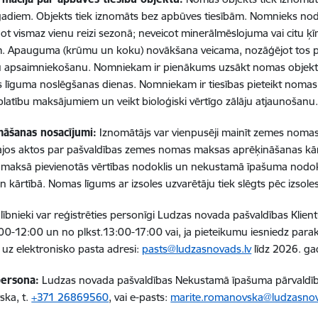
gadiem. Objekts tiek iznomāts bez apbūves tiesībām. Nomnieks nod
ot vismaz vienu reizi sezonā; neveicot minerālmēslojuma vai citu ķī
. Apauguma (krūmu un koku) novākšana veicama, nozāģējot tos pēc
 apsaimniekošanu. Nomniekam ir pienākums uzsākt nomas objekta 
līguma noslēgšanas dienas. Nomniekam ir tiesības pieteikt nomas 
platību maksājumiem un veikt bioloģiski vērtīgo zālāju atjaunošanu
māšanas nosacījumi:
Iznomātājs var vienpusēji mainīt zemes nomas m
ajos aktos par pašvaldības zemes nomas maksas aprēķināšanas kā
āmaksā pievienotās vērtības nodoklis un nekustamā īpašuma nodok
 kārtībā. Nomas līgums ar izsoles uzvarētāju tiek slēgts pēc izsole
alībnieki var reģistrēties personīgi Ludzas novada pašvaldības Kli
:00-12:00 un no plkst.13:00-17:00 vai, ja pieteikumu iesniedz para
o uz elektronisko pasta adresi:
pasts@ludzasnovads.lv
līdz 2026. ga
ersona:
Ludzas novada pašvaldības Nekustamā īpašuma pārvaldība
ka, t.
+371 26869560
, vai e-pasts:
marite.romanovska@ludzasnov