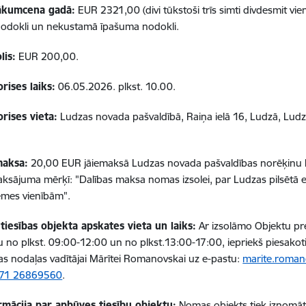
sākumcena gadā:
EUR 2321,00 (divi tūkstoši trīs simti divdesmit vi
nodokli un nekustamā īpašuma nodokli.
lis:
EUR 200,00.
orises laiks:
06.05.2026. plkst. 10.00.
orises vieta:
Ludzas novada pašvaldībā, Raiņa ielā 16, Ludzā, Ludz
maksa:
20,00 EUR jāiemaksā Ludzas novada pašvaldības norēķin
ksājuma mērķī: "Dalības maksa nomas izsolei, par Ludzas pilsētā 
emes vienībām".
iesības objekta apskates vieta un laiks:
Ar izsolāmo Objektu pre
 no plkst. 09:00-12:00 un no plkst.13:00-17:00, iepriekš piesako
as nodaļas vadītājai Mārītei Romanovskai uz e-pastu:
marite.roman
71 26869560
.
rmācija par apbūves tiesību objektu:
Nomas objekts tiek iznomā