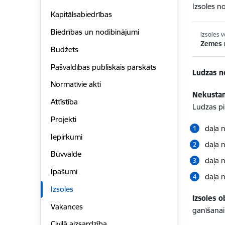
Izsoles n
Kapitālsabiedrības
Biedrības un nodibinājumi
Izsoles v
Zemes
Budžets
Pašvaldības publiskais pārskats
Ludzas n
Normatīvie akti
Nekustam
Attīstība
Ludzas pi
Projekti
daļa 
Iepirkumi
daļa 
Būvvalde
daļa 
Īpašumi
daļa 
Izsoles
Izsoles 
Vakances
ganīšanai
Civilā aizsardzība