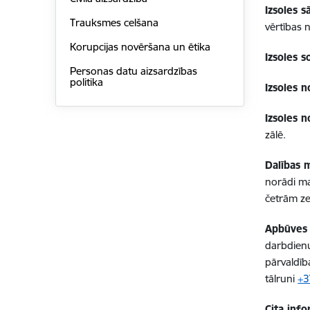
Izsoles 
Trauksmes celšana
vērtības 
Korupcijas novēršana un ētika
Izsoles so
Personas datu aizsardzības
politika
Izsoles n
Izsoles n
zālē.
Dalības 
norādi ma
četrām z
Apbūves t
darbdienu
pārvaldīb
tālruni
+3
Cita info