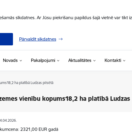
iešamās sīkdatnes. Ar Jūsu piekrišanu papildus šajā vietnē var tikt i
Pārvaldīt sīkdatnes
Novads
Pakalpojumi
Aktualitātes
Kontakti
ms18,2 ha platībā Ludzas pilsētā
zemes vienību kopums18,2 ha platībā Ludzas 
24.04.2026.
sākumcena: 2321,00 EUR gadā