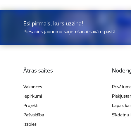
Esi pirmais, kurš uzzina!
Piesakies jaunumu saņemšanai savā e-pastā.
Kājene
Ātrās saites
Noderīg
Vakances
Privātuma
Iepirkumi
Piekļūsta
Projekti
Lapas kar
Pašvaldība
Sīkdatņu 
Izsoles