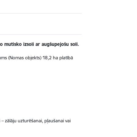
 mutisko izsoli ar augšupejošu soli.
ms (Nomas objekts) 18,2 ha platībā
– zālāju uzturēšanai, pļaušanai vai