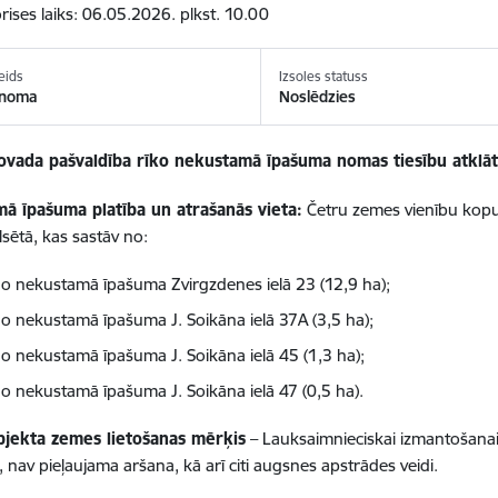
orises laiks: 06.05.2026. plkst. 10.00
eids
Izsoles statuss
 noma
Noslēdzies
ovada pašvaldība rīko nekustamā īpašuma nomas tiesību atklāto
ā īpašuma platība un atrašanās vieta:
Četru zemes vienību kopu
lsētā, kas sastāv no:
no nekustamā īpašuma Zvirgzdenes ielā 23 (12,9 ha);
no nekustamā īpašuma J. Soikāna ielā 37A (3,5 ha);
no nekustamā īpašuma J. Soikāna ielā 45 (1,3 ha);
no nekustamā īpašuma J. Soikāna ielā 47 (0,5 ha).
objekta zemes lietošanas mērķis
– Lauksaimnieciskai izmantošanai 
, nav pieļaujama aršana, kā arī citi augsnes apstrādes veidi.