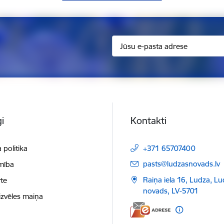
i
Kontakti
 politika
+371 65707400
E-pasts:
pasts@ludzasnovads.lv
mība
Raiņa iela 16, Ludza, L
te
novads, LV-5701
izvēles maiņa