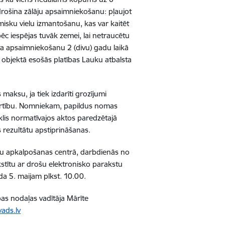
rošina zālāju apsaimniekošanu: pļaujot
misku vielu izmantošanu, kas var kaitēt
 iespējas tuvāk zemei, lai netraucētu
apsaimniekošanu 2 (divu) gadu laikā
objektā esošās platības Lauku atbalsta
.
aksu, ja tiek izdarīti grozījumi
rtību. Nomniekam, papildus nomas
lis normatīvajos aktos paredzētajā
s rezultātu apstiprināšanas.
entu apkalpošanas centrā, darbdienās no
kstītu ar drošu elektronisko parakstu
da 5. maijam plkst. 10.00.
s nodaļas vadītāja Mārīte
ads.lv