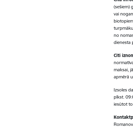
(sešiem) 
vai nogan
biotopiem
turpmāku
no nomas 
dienesta 
Citi izno
normatīv
maksai, j
apmērā un
Izsoles d
plkst. 09
iesūtot t
Kontaktp
Romanovs