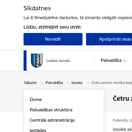
Pāriet uz lapas saturu
Sīkdatnes
Lai šī tīmekļvietne darbotos, tā izmanto obligāti nepiec
Lūdzu, atzīmējiet savu izvēli:
Noraidīt
Apstiprināt visas
Pašvaldība
Sākums
Pašvaldība
Izsoles
Četru zemes vienību kopu
Četru 
Dome
Pašvaldības struktūra
Centrālā administrācija
Publicēts: 
Izsoles 
Iestādes