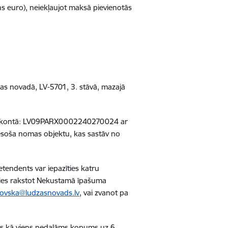
ens euro), neiekļaujot maksā pievienotās
as novadā, LV-5701, 3. stāvā, mazajā
u kontā: LV09PARX0002240270024 ar
esoša nomas objektu, kas sastāv no
tendents var iepazīties katru
ties rakstot Nekustamā īpašuma
ovska@ludzasnovads.lv
, vai zvanot pa
ts kā viens nedalāms kopums uz 6