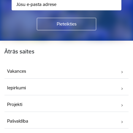
Kājene
Ātrās saites
Vakances
Iepirkumi
Projekti
Pašvaldība