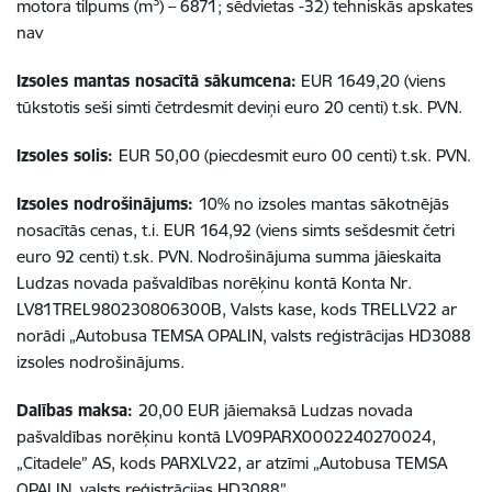
3
motora tilpums (m
) – 6871; sēdvietas -32) tehniskās apskates
nav
Izsoles mantas nosacītā sākumcena:
EUR 1649,20 (viens
tūkstotis seši simti četrdesmit deviņi euro 20 centi) t.sk. PVN.
Izsoles solis:
EUR 50,00 (piecdesmit euro 00 centi) t.sk. PVN.
Izsoles nodrošinājums:
10% no izsoles mantas sākotnējās
nosacītās cenas, t.i. EUR 164,92 (viens simts sešdesmit četri
euro 92 centi) t.sk. PVN. Nodrošinājuma summa jāieskaita
Ludzas novada pašvaldības norēķinu kontā Konta Nr.
LV81TREL980230806300B, Valsts kase, kods TRELLV22 ar
norādi „Autobusa TEMSA OPALIN, valsts reģistrācijas HD3088
izsoles nodrošinājums.
Dalības maksa:
20,00 EUR jāiemaksā Ludzas novada
pašvaldības norēķinu kontā LV09PARX0002240270024,
„Citadele” AS, kods PARXLV22, ar atzīmi „Autobusa TEMSA
OPALIN, valsts reģistrācijas HD3088”.