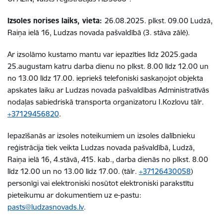
Izsoles norises laiks, vieta:
26.08.2025. plkst. 09.00 Ludzā,
Raiņa ielā 16, Ludzas novada pašvaldībā (3. stāva zālē).
Ar izsolāmo kustamo mantu var iepazīties līdz 2025.gada
25.augustam katru darba dienu no plkst. 8.00 līdz 12.00 un
no 13.00 līdz 17.00. iepriekš telefoniski saskaņojot objekta
apskates laiku ar Ludzas novada pašvaldības Administratīvās
nodaļas sabiedriskā transporta organizatoru I.Kozlovu tālr.
+37129456820
.
Iepazīšanās ar izsoles noteikumiem un izsoles dalībnieku
reģistrācija tiek veikta Ludzas novada pašvaldībā, Ludzā,
Raiņa ielā 16, 4.stāvā, 415. kab., darba dienās no plkst. 8.00
līdz 12.00 un no 13.00 līdz 17.00. (tālr.
+37126430058
)
personīgi vai elektroniski nosūtot elektroniski parakstītu
pieteikumu ar dokumentiem uz e-pastu:
pasts@ludzasnovads.lv
.