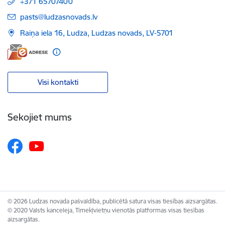
+371 65707400
E-pasts:
pasts@ludzasnovads.lv
Raiņa iela 16, Ludza, Ludzas novads, LV-5701
Visi kontakti
Sekojiet mums
© 2026 Ludzas novada pašvaldība, publicētā satura visas tiesības aizsargātas.
© 2020 Valsts kanceleja, Tīmekļvietņu vienotās platformas visas tiesības
aizsargātas.