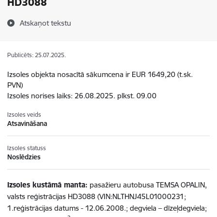
HD3088
Atskaņot tekstu
Publicēts: 25.07.2025.
Izsoles objekta nosacītā sākumcena ir EUR 1649,20 (t.sk.
PVN)
Izsoles norises laiks: 26.08.2025. plkst. 09.00
Izsoles veids
Atsavināšana
Izsoles statuss
Noslēdzies
Izsoles kustāmā manta:
pasažieru autobusa TEMSA OPALIN,
valsts reģistrācijas HD3088 (VIN:NLTHNJ45L01000231;
1.reģistrācijas datums - 12.06.2008.; degviela – dīzeļdegviela;