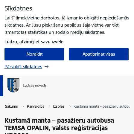
Pāriet uz lapas saturu
Sīkdatnes
Spied
lai meklētu
Enter
Lai šī tīmekļvietne darbotos, tā izmanto obligāti nepieciešamās
sīkdatnes. Ar Jūsu piekrišanu papildus šajā vietnē var tikt
izmantotas statistikas un sociālo mediju sīkdatnes.
Lūdzu, atzīmējiet savu izvēli:
Noraidīt
Apstiprināt visas
Pārvaldīt sīkdatnes
Sākums
Pašvaldība
Izsoles
Kustamā manta – pasažieru autobusa
Kustamā manta – pasažieru autobusa
TEMSA OPALIN, valsts reģistrācijas