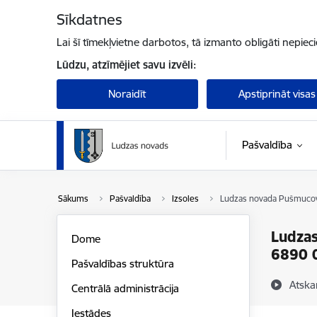
Pāriet uz lapas saturu
Sīkdatnes
Lai šī tīmekļvietne darbotos, tā izmanto obligāti nepiec
Lūdzu, atzīmējiet savu izvēli:
Noraidīt
Apstiprināt visas
Pašvaldība
Sākums
Pašvaldība
Izsoles
Ludzas novada Pušmucova
Ludzas
Dome
6890 0
Pašvaldības struktūra
Atska
Centrālā administrācija
Iestādes