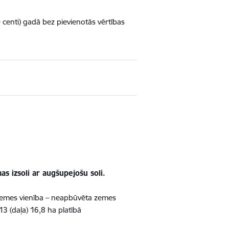
 centi) gadā bez pievienotās vērtības
 izsoli ar augšupejošu soli.
emes vienība – neapbūvēta zemes
 (daļa) 16,8 ha platībā