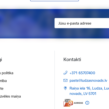
i
Kontakti
 politika
+371 65707400
E-pasts:
pasts@ludzasnovads.lv
mība
Raiņa iela 16, Ludza, L
te
novads, LV-5701
izvēles maiņa