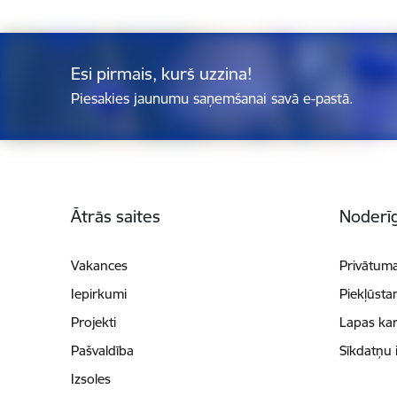
Esi pirmais, kurš uzzina!
Piesakies jaunumu saņemšanai savā e-pastā.
Kājene
Ātrās saites
Noderīg
Vakances
Privātuma
Iepirkumi
Piekļūsta
Projekti
Lapas kar
Pašvaldība
Sīkdatņu 
Izsoles