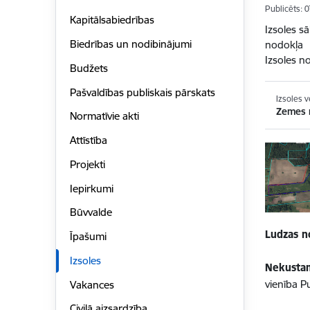
Publicēts: 
Kapitālsabiedrības
Izsoles s
Biedrības un nodibinājumi
nodokļa
Izsoles no
Budžets
Pašvaldības publiskais pārskats
Izsoles v
Zemes
Normatīvie akti
Attīstība
Projekti
Iepirkumi
Būvvalde
Ludzas n
Īpašumi
Izsoles
Nekustam
vienība P
Vakances
Civilā aizsardzība