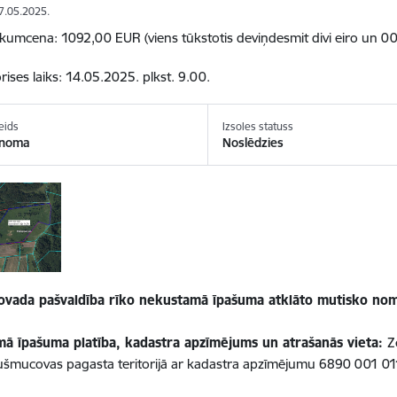
07.05.2025.
ākumcena: 1092,00 EUR (viens tūkstotis deviņdesmit divi eiro un 00
rises laiks: 14.05.2025. plkst. 9.00.
eids
Izsoles statuss
 noma
Noslēdzies
ovada pašvaldība rīko nekustamā īpašuma atklāto mutisko nomas
ā īpašuma platība, kadastra apzīmējums un atrašanās vieta:
Z
ušmucovas pagasta teritorijā ar kadastra apzīmējumu 6890 001 0113