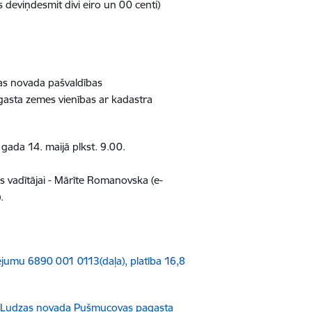
is deviņdesmit divi eiro un 00 centi)
as novada pašvaldības
asta zemes vienības ar kadastra
gada 14. maijā plkst. 9.00.
vadītājai - Mārīte Romanovska (e-
).
umu 6890 001 0113(daļa), platība 16,8
 Ludzas novada Pušmucovas pagasta