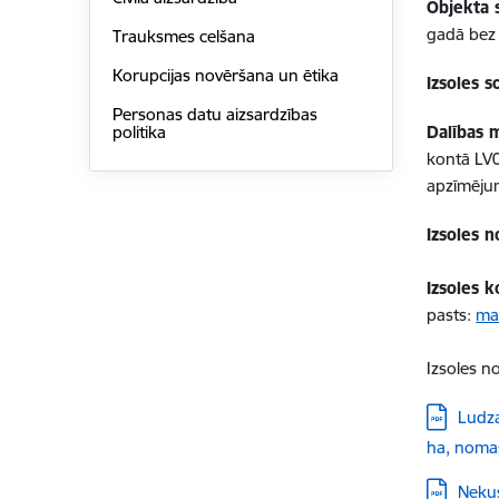
Objekta 
gadā bez 
Trauksmes celšana
Korupcijas novēršana un ētika
Izsoles so
Personas datu aizsardzības
politika
Dalības 
kontā LV
apzīmēj
Izsoles n
Izsoles 
pasts:
ma
Izsoles no
Lejupielād
Ludza
ha, nomas
Lejupielād
Neku