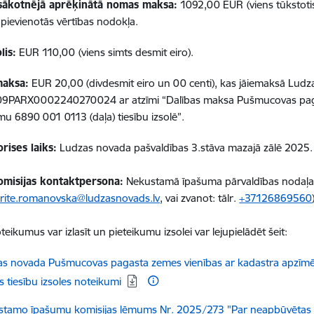
sākotnējā aprēķinātā nomas maksa:
1092,00 EUR
(viens tūkstot
pievienotās vērtības nodokļa.
lis:
EUR 110,00
(viens simts desmit eiro).
maksa:
EUR 20,00 (divdesmit eiro un 00 centi), kas jāiemaksā Ludz
09PARX0002240270024 ar atzīmi
“Dalības maksa Pušmucovas pag
umu
6890 001 0113 (daļa) tiesību izsolē
”.
orises laiks:
Ludzas novada pašvaldības 3.stāva mazajā zālē 2025. 
komisijas kontaktpersona:
Nekustamā īpašuma pārvaldības nodaļas 
rite.romanovska@ludzasnovads.lv
, vai zvanot: tālr.
+37126869560
teikumus var izlasīt un pieteikumu izsolei var lejupielādēt šeit:
ēt:
s novada Pušmucovas pagasta zemes vienības ar kadastra apzīmēj
 tiesību izsoles noteikumi
ēt:
stamo īpašumu komisijas lēmums Nr. 2025/273 "Par neapbūvētas