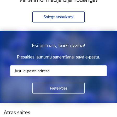
Sniegt atsauksmi
Esi pirmais, kurš uzzina!
Piesakies jaunumu saņemšanai savā e-pastā.
Kājene
Ātrās saites