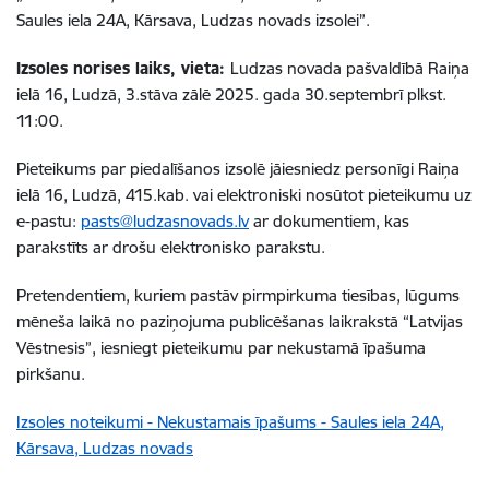
Saules iela 24A, Kārsava, Ludzas novads izsolei”.
Izsoles norises laiks, vieta:
Ludzas novada pašvaldībā Raiņa
ielā 16, Ludzā, 3.stāva zālē 2025. gada 30.septembrī plkst.
11:00.
Pieteikums par piedalīšanos izsolē jāiesniedz personīgi Raiņa
ielā 16, Ludzā, 415.kab. vai elektroniski nosūtot pieteikumu uz
e-pastu:
pasts@ludzasnovads.lv
ar dokumentiem, kas
parakstīts ar drošu elektronisko parakstu.
Pretendentiem, kuriem pastāv pirmpirkuma tiesības, lūgums
mēneša laikā no paziņojuma publicēšanas laikrakstā “Latvijas
Vēstnesis”, iesniegt pieteikumu par nekustamā īpašuma
pirkšanu.
Izsoles noteikumi - Nekustamais īpašums - Saules iela 24A,
Kārsava, Ludzas novads