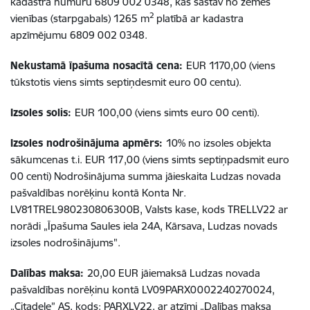
kadastra numuru 6809 002 0348, kas sastāv no zemes
2
vienības (starpgabals) 1265 m
platībā ar kadastra
apzīmējumu 6809 002 0348.
Nekustamā īpašuma nosacītā cena:
EUR 1170,00 (viens
tūkstotis viens simts septiņdesmit euro 00 centu).
Izsoles solis:
EUR 100,00 (viens simts euro 00 centi).
Izsoles nodrošinājuma apmērs:
10% no izsoles objekta
sākumcenas t.i. EUR 117,00 (viens simts septiņpadsmit euro
00 centi) Nodrošinājuma summa jāieskaita Ludzas novada
pašvaldības norēķinu kontā Konta Nr.
LV81TREL980230806300B, Valsts kase, kods TRELLV22 ar
norādi „Īpašuma Saules iela 24A, Kārsava, Ludzas novads
izsoles nodrošinājums".
Dalības maksa:
20,00 EUR jāiemaksā Ludzas novada
pašvaldības norēķinu kontā LV09PARX0002240270024,
„Citadele” AS, kods: PARXLV22, ar atzīmi „Dalības maksa