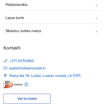
Piekļūstamība
Lapas karte
Sīkdatņu izvēles maiņa
Kontakti
+371 65707400
E-pasts:
pasts@ludzasnovads.lv
Raiņa iela 16, Ludza, Ludzas novads, LV-5701
Visi kontakti