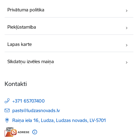
Privātuma politika
Piekļūstamība
Lapas karte
Sīkdatņu izvēles maiņa
Kontakti
+371 65707400
E-pasts:
pasts@ludzasnovads.lv
Raiņa iela 16, Ludza, Ludzas novads, LV-5701