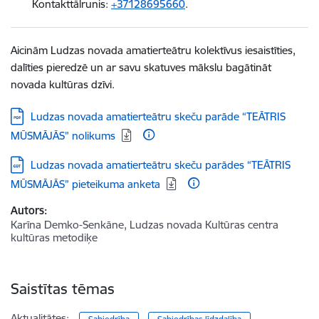
Kontakttālrunis:
+37128695660
.
Aicinām Ludzas novada amatierteātru kolektīvus iesaistīties,
dalīties pieredzē un ar savu skatuves mākslu bagātināt
novada kultūras dzīvi.
Lejupielādēt:
Ludzas novada amatierteātru skeču parāde “TEĀTRIS
MŪSMĀJĀS” nolikums
Lejupielādēt:
Ludzas novada amatierteātru skeču parādes “TEĀTRIS
MŪSMĀJĀS” pieteikuma anketa
Autors:
Karīna Demko-Senkāne, Ludzas novada Kultūras centra
kultūras metodiķe
Saistītas tēmas
Aktualitātes: