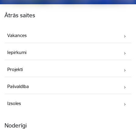
Kājene
Ātrās saites
Vakances
Iepirkumi
Projekti
Pašvaldība
Izsoles
Noderīgi