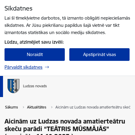
Pāriet uz lapas saturu
Sīkdatnes
Spied
lai meklētu
Enter
Lai šī tīmekļvietne darbotos, tā izmanto obligāti nepieciešamās
sīkdatnes. Ar Jūsu piekrišanu papildus šajā vietnē var tikt
izmantotas statistikas un sociālo mediju sīkdatnes.
Lūdzu, atzīmējiet savu izvēli:
Noraidīt
Apstiprināt visas
Pārvaldīt sīkdatnes
Sākums
Aktualitātes
Aicinām uz Ludzas novada amatierteātru skeču 
Aicinām uz Ludzas novada amatierteātru
skeču parādi “TEĀTRIS MŪSMĀJĀS”