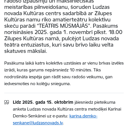
radošo izpausmju un mākslinieciskās
meistarības pilnveidošanu, šoruden Ludzas
novada Kultūras centrs sadarbībā ar Zilupes
Kultūras namu rīko amatierteātru kolektīvu
skeču parādi “TEĀTRIS MŪSMĀJĀS”. Pasākums
norisināsies 2025. gada 1. novembrī plkst. 18.00
Zilupes Kultūras namā, pulcējot Ludzas novada
teātra entuziastus, kuri savu brīvo laiku velta
skatuves mākslai.
Pasākuma laikā katrs kolektīvs uzstāsies ar vienu brīvas izvēles
izrādi, kuras garums nepārsniedz 10 minūtes. Tiks
nodrošināta iespēja gan rādīt savu radošo veikumu, gan
iedvesmoties no kolēģu snieguma.
Līdz 2025. gada 15. oktobrim
jāiesniedz pieteikuma
anketa Ludzas novada Kultūras centra metodiķei Karīnai
Demko-Senkānei uz e-pastu:
karina.demko-
senkane@ludzasnovads.lv
.