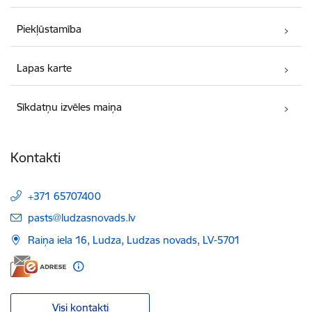
Piekļūstamība
Lapas karte
Sīkdatņu izvēles maiņa
Kontakti
+371 65707400
E-pasts:
pasts@ludzasnovads.lv
Raiņa iela 16, Ludza, Ludzas novads, LV-5701
Visi kontakti