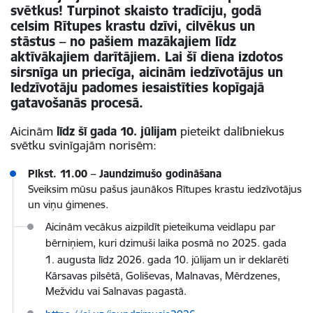
svētkus! Turpinot skaisto tradīciju, godā
celsim Rītupes krastu dzīvi, cilvēkus un
stāstus – no pašiem mazākajiem līdz
aktīvākajiem darītājiem. Lai šī diena izdotos
sirsnīga un priecīga, aicinām iedzīvotājus un
Iedzīvotāju padomes iesaistīties kopīgajā
gatavošanās procesā.
Aicinām
līdz šī gada 10. jūlijam
pieteikt dalībniekus
svētku svinīgajām norisēm:
Plkst. 11.00 – Jaundzimušo godināšana
Sveiksim mūsu pašus jaunākos Rītupes krastu iedzīvotājus
un viņu ģimenes.
Aicinām vecākus aizpildīt pieteikuma veidlapu par
bērniņiem, kuri dzimuši laika posmā no 2
025. gada
1. augusta
līdz 2026. gada 10. jūlijam un ir deklarēti
Kārsavas pilsētā, Goliševas, Malnavas, Mērdzenes,
Mežvidu vai Salnavas pagastā.