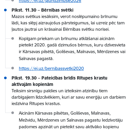
https://ej.uz/jaundzimusie2026
Plkst. 11.30 – Bērnības svētki
Mazos svētkus iesāksim, verot noslēpumaino brīnumu
lādi, kas slēpj aizraujošus pārsteigumus, lai uzreiz pēc tam
ļautos jautrai un krāsainai Bērnības svētku norisei.
Kopīgam priekam un brīnumu atklāšanai aicinām
pieteikt 2020. gadā dzimušos bērnus, kuru dzīvesvieta
ir
Kārsavas pilsētā, Goliševas, Malnavas, Mērdzenes vai
Salnavas pagastā.
https://ej.uz/bernibassvetki2020
Plkst. 19.30 – Pateicības brīdis Rītupes krastu
aktīvajām kopienām
Teiksim sirsnīgu paldies un izteiksim atzinību tiem
darbīgajiem līdzcilvēkiem, kuri ar savu enerģiju un darbiem
iedzīvina Rītupes krastus.
Aicinām
Kārsavas pilsētas, Goliševas, Malnavas,
Mežvidu, Mērdzenes un Salnavas
pagastu Iedzīvotāju
padomes apzināt un pieteikt savu aktīvāko kopienu