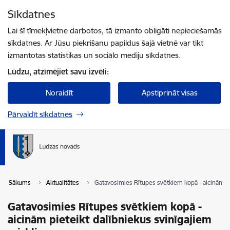
Pāriet uz lapas saturu
Sīkdatnes
Spied
lai meklētu
Enter
Lai šī tīmekļvietne darbotos, tā izmanto obligāti nepieciešamās
sīkdatnes. Ar Jūsu piekrišanu papildus šajā vietnē var tikt
izmantotas statistikas un sociālo mediju sīkdatnes.
Lūdzu, atzīmējiet savu izvēli:
Noraidīt
Apstiprināt visas
Pārvaldīt sīkdatnes
Sākums
Aktualitātes
Gatavosimies Rītupes svētkiem kopā - aicinām pi
Gatavosimies Rītupes svētkiem kopā -
aicinām pieteikt dalībniekus svinīgajiem