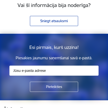
Vai šī informācija bija noderīga?
Sniegt atsauksmi
Esi pirmais, kurš uzzina!
Piesakies jaunumu saņemšanai savā e-pastā.
Kājene