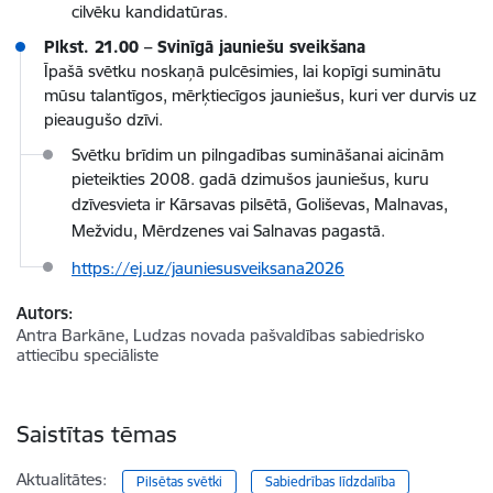
cilvēku kandidatūras.
Plkst. 21.00 – Svinīgā jauniešu sveikšana
Īpašā svētku noskaņā pulcēsimies, lai kopīgi suminātu
mūsu talantīgos, mērķtiecīgos jauniešus, kuri ver durvis uz
pieaugušo dzīvi.
Svētku brīdim un pilngadības sumināšanai aicinām
pieteikties 2008. gadā dzimušos jauniešus, kuru
dzīvesvieta ir
Kārsavas pilsētā, Goliševas, Malnavas,
Mežvidu, Mērdzenes vai Salnavas pagastā.
https://ej.uz/jauniesusveiksana2026
Autors:
Antra Barkāne, Ludzas novada pašvaldības sabiedrisko
attiecību speciāliste
Saistītas tēmas
Aktualitātes:
Pilsētas svētki
Sabiedrības līdzdalība