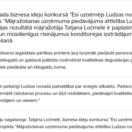
ada biznesa ideju konkursā “Esi uzņēmējs Ludzas no
s “Mājražošanas uzņēmuma piedāvājuma attīstība Lu
cijas rezultātā mājražotāja Tatjana Ločmele ir paplašin
un mūsdienīgus risinājumus konditorejas izstrādāj
ošanā.
ietvaros iegādātais pārtikas printeris ļauj turpmāk piedāvāt person
 stāvgaldi un galdauti palīdzēs nodrošināt kvalitatīvas degustācijas
tiek piedāvāta arī stāvgaldu noma.
 pateicīgi Ludzas novada pašvaldībai par sniegto atbalstu. Pateic
nizēt ražošanas procesu un kļūt mobilākiem, piedāvājot kvalitatī
votājiem un viesiem."
ju sagatavoja: Tatjana Ločmele, biznesa ideju konkursa “Esi uzņēm
rojekta “Mājražošanas uzņēmuma piedāvājuma attīstība Ludzas nov