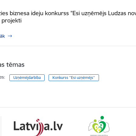
ies biznesa ideju konkurss "Esi uzņēmējs Ludzas nova
 projekti
rāk
tas tēmas
es:
Uzņēmējdarbība
Konkurss ''Esi uzņēmējs''