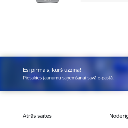
Esi pirmais, kurš uzzina!
Piesakies jaunumu saņemšanai savā e-pastā.
Kājene
Ātrās saites
Noderīg