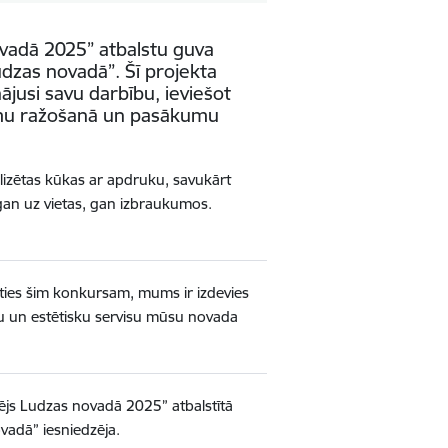
vadā 2025” atbalstu guva
dzas novadā”. Šī projekta
ājusi savu darbību, ieviešot
umu ražošanā un pasākumu
alizētas kūkas ar apdruku, savukārt
 gan uz vietas, gan izbraukumos.
oties šim konkursam, mums ir izdevies
vu un estētisku servisu mūsu novada
ējs Ludzas novadā 2025” atbalstītā
adā” iesniedzēja.