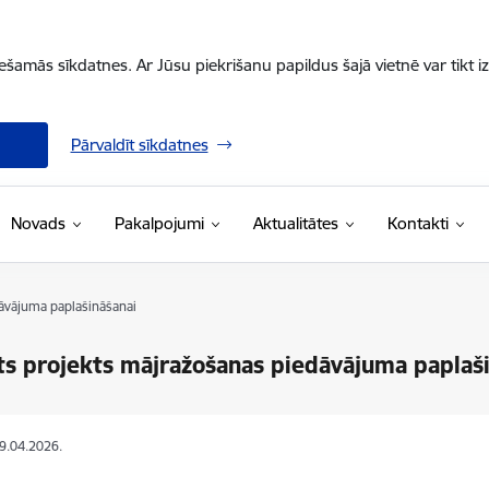
iešamās sīkdatnes. Ar Jūsu piekrišanu papildus šajā vietnē var tikt i
Pārvaldīt sīkdatnes
Novads
Pakalpojumi
Aktualitātes
Kontakti
āvājuma paplašināšanai
ts projekts mājražošanas piedāvājuma paplaš
09.04.2026.