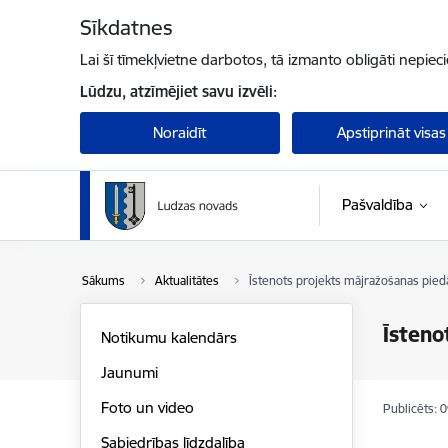
Pāriet uz lapas saturu
Sīkdatnes
Lai šī tīmekļvietne darbotos, tā izmanto obligāti nepiec
Lūdzu, atzīmējiet savu izvēli:
Noraidīt
Apstiprināt visas
Pašvaldība
Sākums
Aktualitātes
Īstenots projekts mājražošanas pied
Īsteno
Notikumu kalendārs
Jaunumi
Foto un video
Publicēts: 
Sabiedrības līdzdalība