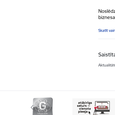
Noslēdz
biznesa
Skatīt vai
Saistī
Aktualitāt