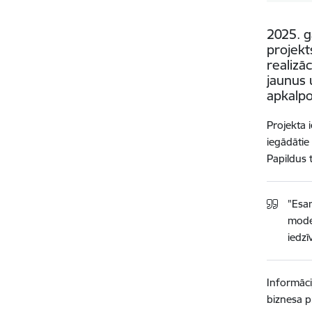
2025. g
projekt
realizā
jaunus 
apkalp
Projekta 
iegādātie
Papildus 
"Esam
moder
iedzī
Informāci
biznesa p