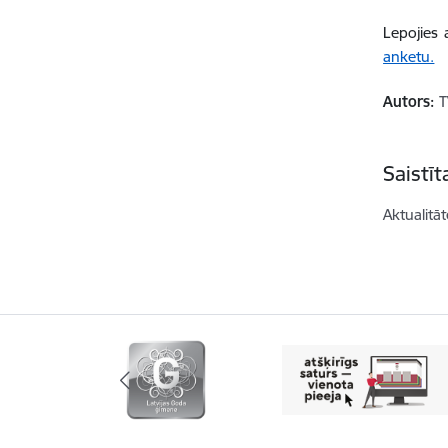
Lepojies 
anketu.
Autors:
T
Saistī
Aktualitāt