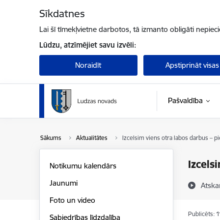
Pāriet uz lapas saturu
Sīkdatnes
Lai šī tīmekļvietne darbotos, tā izmanto obligāti nepiec
Lūdzu, atzīmējiet savu izvēli:
Noraidīt
Apstiprināt visas
Pašvaldība
Sākums
Aktualitātes
Izcelsim viens otra labos darbus – p
Izcels
Notikumu kalendārs
Jaunumi
Atska
Foto un video
Publicēts: 
Sabiedrības līdzdalība