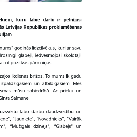
vēkiem, kuru labie darbi ir pelnījuši
nās Latvijas Republikas proklamēšanas
ūlijam
nums” godinās līdzcilvēkus, kuri ar savu
osmīgi glābēji, iedvesmojoši skolotāji,
 vairot pozitīvas pārmaiņas.
mazajos ikdienas brīžos. To mums ik gadu
 izpalīdzīgākiem un atbildīgākiem. Mēs
gaismas mūsu sabiedrībā. Ar prieku un
 Ginta Salmane.
ai uzsvērtu labo darbu daudzveidību un
ene”, “Jauniete”, “Novadnieks”, “Vairāk
m”, “Mūžīgais dzinējs”, “Glābējs” un