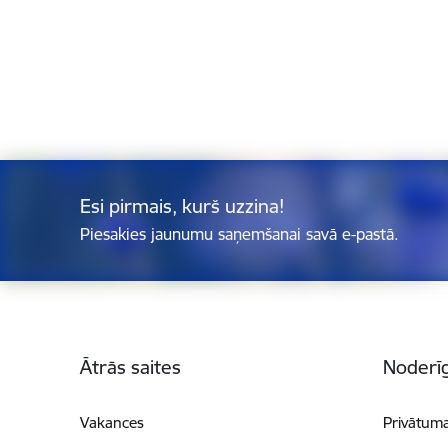
Esi pirmais, kurš uzzina!
Piesakies jaunumu saņemšanai savā e-pastā.
Kājene
Ātrās saites
Noderīg
Vakances
Privātuma