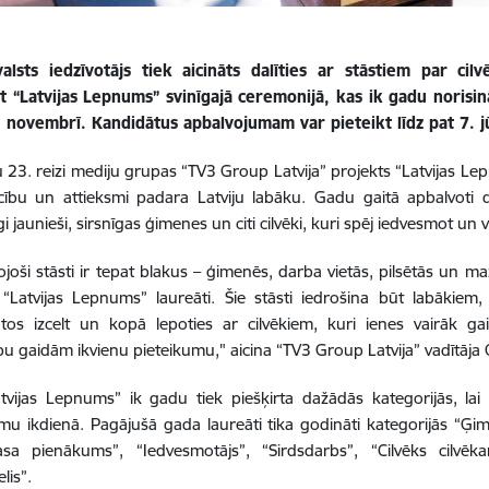
valsts iedzīvotājs tiek aicināts dalīties ar stāstiem par cil
t “Latvijas Lepnums” svinīgajā ceremonijā, kas ik gadu norisi
. novembrī. Kandidātus apbalvojumam var pieteikt līdz pat 7. j
 23. reizi mediju grupas “TV3 Group Latvija” projekts “Latvijas Lep
cību un attieksmi padara Latviju labāku. Gadu gaitā apbalvoti dr
i jaunieši, sirsnīgas ģimenes un citi cilvēki, kuri spēj iedvesmot un
joši stāsti ir tepat blakus – ģimenēs, darba vietās, pilsētās un 
“Latvijas Lepnums” laureāti. Šie stāsti iedrošina būt labākiem,
 tos izcelt un kopā lepoties ar cilvēkiem, kuri ienes vairāk 
bu gaidām ikvienu pieteikumu," aicina “TV3 Group Latvija” vadītāja
atvijas Lepnums” ik gadu tiek piešķirta dažādās kategorijās, l
u ikdienā. Pagājušā gada laureāti tika godināti kategorijās “Ģim
sa pienākums”, “Iedvesmotājs”, “Sirdsdarbs”, “Cilvēks cilvēka
lis”.