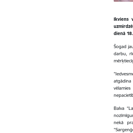
Ikviens 
uzmirdzē
dienā 18
Šogad jau
darbu, rī
mērķtiecīg
"Iedvesmo
atgādina 
vēlamies
nepacietī
Balva “L
nozīmīgum
nekā pra
“Sargenģe