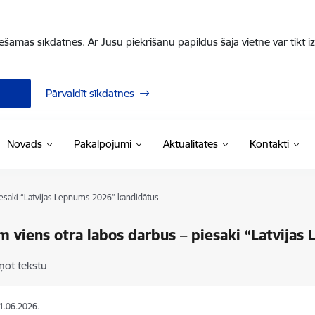
iešamās sīkdatnes. Ar Jūsu piekrišanu papildus šajā vietnē var tikt i
Pārvaldīt sīkdatnes
Novads
Pakalpojumi
Aktualitātes
Kontakti
iesaki “Latvijas Lepnums 2026” kandidātus
im viens otra labos darbus – piesaki “Latvija
ņot tekstu
11.06.2026.