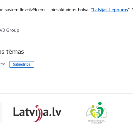
ar saviem līdzcilvēkiem – piesaki viņus balvai
“Latvijas Lepnums
” 
V3 Group
tas tēmas
es:
Sabiedrība