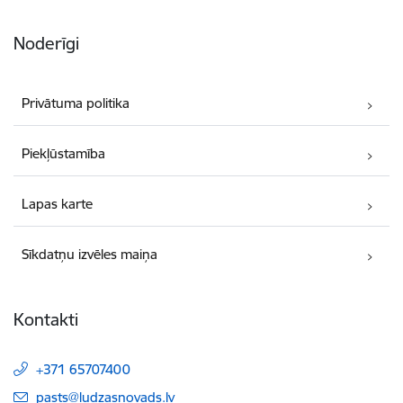
Noderīgi
Privātuma politika
Piekļūstamība
Lapas karte
Sīkdatņu izvēles maiņa
Kontakti
+371 65707400
E-pasts:
pasts@ludzasnovads.lv