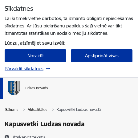
Pāriet uz lapas saturu
Sīkdatnes
Spied
lai meklētu
Enter
Lai šī tīmekļvietne darbotos, tā izmanto obligāti nepieciešamās
sīkdatnes. Ar Jūsu piekrišanu papildus šajā vietnē var tikt
izmantotas statistikas un sociālo mediju sīkdatnes.
Lūdzu, atzīmējiet savu izvēli:
Noraidīt
Apstiprināt visas
Pārvaldīt sīkdatnes
Sākums
Aktualitātes
Kapusvētki Ludzas novadā
Kapusvētki Ludzas novadā
Atskaņot tekstu