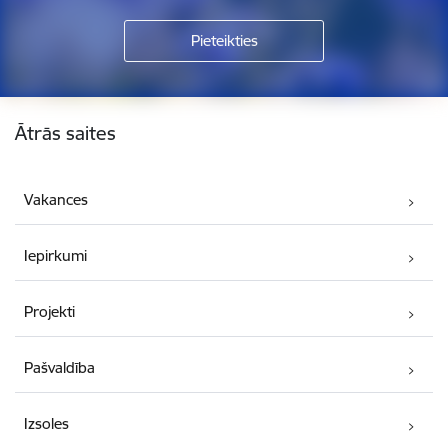
Kājene
Ātrās saites
Vakances
Iepirkumi
Projekti
Pašvaldība
Izsoles