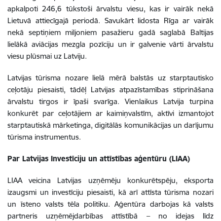
apkalpoti 246,6 tūkstoši ārvalstu viesu, kas ir vairāk nekā
Lietuvā attiecīgajā periodā. Savukārt lidosta Rīga ar vairāk
nekā septiņiem miljoniem pasažieru gadā saglabā Baltijas
lielākā aviācijas mezgla pozīciju un ir galvenie vārti ārvalstu
viesu plūsmai uz Latviju.
Latvijas tūrisma nozare lielā mērā balstās uz starptautisko
ceļotāju piesaisti, tādēļ Latvijas atpazīstamības stiprināšana
ārvalstu tirgos ir īpaši svarīga. Vienlaikus Latvija turpina
konkurēt par ceļotājiem ar kaimiņvalstīm, aktīvi izmantojot
starptautiskā mārketinga, digitālās komunikācijas un darījumu
tūrisma instrumentus.
Par Latvijas Investīciju un attīstības aģentūru (LIAA)
LIAA veicina Latvijas uzņēmēju konkurētspēju, eksporta
izaugsmi un investīciju piesaisti, kā arī attīsta tūrisma nozari
un īsteno valsts tēla politiku. Aģentūra darbojas kā valsts
partneris uzņēmējdarbības attīstībā – no idejas līdz