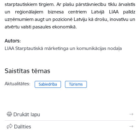
starptautiskiem tirgiem. Ar plašu pārstāvniecību tīklu ārvalstīs
un reģionālajiem biznesa centriem Latvijā LIAA palīdz
uzņēmumiem augt un pozicionē Latviju kā drošu, inovatīvu un
atvērtu valsti pasaules ekonomikā.
Autors:
LIAA Starptautiskā mārketinga un komunikācijas nodaļa
Saistītas tēmas
Aktualitātes:
Sabiedrība
Tūrisms
Drukāt lapu
Dalīties