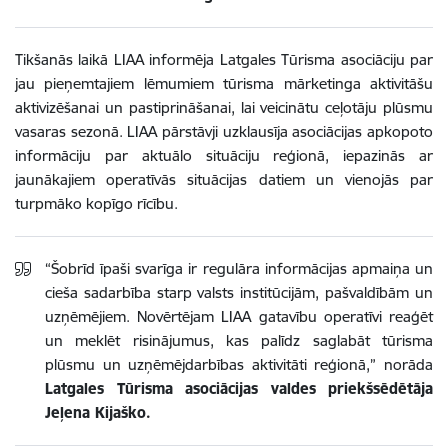
Tikšanās laikā LIAA informēja Latgales Tūrisma asociāciju par
jau pieņemtajiem lēmumiem tūrisma mārketinga aktivitāšu
aktivizēšanai un pastiprināšanai, lai veicinātu ceļotāju plūsmu
vasaras sezonā. LIAA pārstāvji uzklausīja asociācijas apkopoto
informāciju par aktuālo situāciju reģionā, iepazinās ar
jaunākajiem operatīvās situācijas datiem un vienojās par
turpmāko kopīgo rīcību.
“Šobrīd īpaši svarīga ir regulāra informācijas apmaiņa un
cieša sadarbība starp valsts institūcijām, pašvaldībām un
uzņēmējiem. Novērtējam LIAA gatavību operatīvi reaģēt
un meklēt risinājumus, kas palīdz saglabāt tūrisma
plūsmu un uzņēmējdarbības aktivitāti reģionā,” norāda
Latgales Tūrisma asociācijas valdes priekšsēdētāja
Jeļena Kijaško.