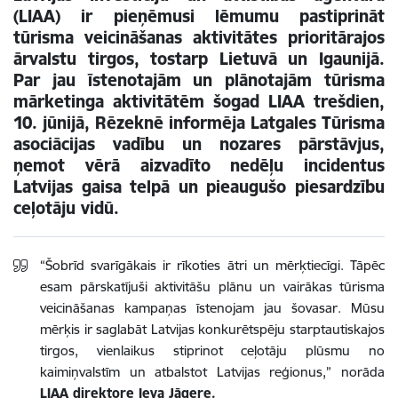
(LIAA) ir pieņēmusi lēmumu pastiprināt
tūrisma veicināšanas aktivitātes prioritārajos
ārvalstu tirgos, tostarp Lietuvā un Igaunijā.
Par jau īstenotajām un plānotajām tūrisma
mārketinga aktivitātēm šogad LIAA trešdien,
10. jūnijā, Rēzeknē informēja Latgales Tūrisma
asociācijas vadību un nozares pārstāvjus,
ņemot vērā aizvadīto nedēļu incidentus
Latvijas gaisa telpā un pieaugušo piesardzību
ceļotāju vidū.
“Šobrīd svarīgākais ir rīkoties ātri un mērķtiecīgi. Tāpēc
esam pārskatījuši aktivitāšu plānu un vairākas tūrisma
veicināšanas kampaņas īstenojam jau šovasar. Mūsu
mērķis ir saglabāt Latvijas konkurētspēju starptautiskajos
tirgos, vienlaikus stiprinot ceļotāju plūsmu no
kaimiņvalstīm un atbalstot Latvijas reģionus,” norāda
LIAA direktore Ieva Jāgere.