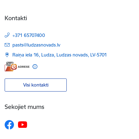
Kontakti
+371 65707400
E-pasts:
pasts@ludzasnovads.lv
Raiņa iela 16, Ludza, Ludzas novads, LV-5701
Visi kontakti
Sekojiet mums