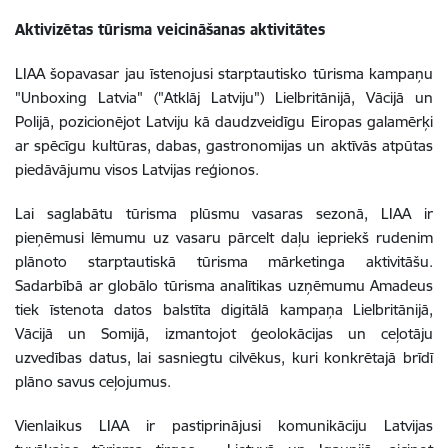
Aktivizētas tūrisma veicināšanas aktivitātes
LIAA šopavasar jau īstenojusi starptautisko tūrisma kampaņu
"Unboxing Latvia" ("Atklāj Latviju") Lielbritānijā, Vācijā un
Polijā, pozicionējot Latviju kā daudzveidīgu Eiropas galamērķi
ar spēcīgu kultūras, dabas, gastronomijas un aktīvās atpūtas
piedāvājumu visos Latvijas reģionos.
Lai saglabātu tūrisma plūsmu vasaras sezonā, LIAA ir
pieņēmusi lēmumu uz vasaru pārcelt daļu iepriekš rudenim
plānoto starptautiskā tūrisma mārketinga aktivitāšu.
Sadarbībā ar globālo tūrisma analītikas uzņēmumu Amadeus
tiek īstenota datos balstīta digitālā kampaņa Lielbritānijā,
Vācijā un Somijā, izmantojot ģeolokācijas un ceļotāju
uzvedības datus, lai sasniegtu cilvēkus, kuri konkrētajā brīdī
plāno savus ceļojumus.
Vienlaikus LIAA ir pastiprinājusi komunikāciju Latvijas