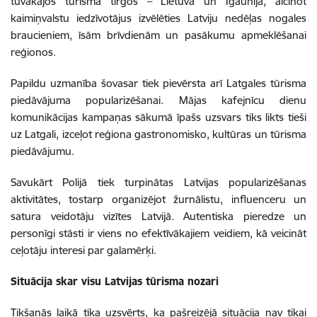
tuvākajos tūrisma tirgos – Lietuvā un Igaunijā, aicinot
kaimiņvalstu iedzīvotājus izvēlēties Latviju nedēļas nogales
braucieniem, īsām brīvdienām un pasākumu apmeklēšanai
reģionos.
Papildu uzmanība šovasar tiek pievērsta arī Latgales tūrisma
piedāvājuma popularizēšanai. Mājas kafejnīcu dienu
komunikācijas kampaņas sākumā īpašs uzsvars tiks likts tieši
uz Latgali, izceļot reģiona gastronomisko, kultūras un tūrisma
piedāvājumu.
Savukārt Polijā tiek turpinātas Latvijas popularizēšanas
aktivitātes, tostarp organizējot žurnālistu, influenceru un
satura veidotāju vizītes Latvijā. Autentiska pieredze un
personīgi stāsti ir viens no efektīvākajiem veidiem, kā veicināt
ceļotāju interesi par galamērķi.
Situācija skar visu Latvijas tūrisma nozari
Tikšanās laikā tika uzsvērts, ka pašreizējā situācija nav tikai