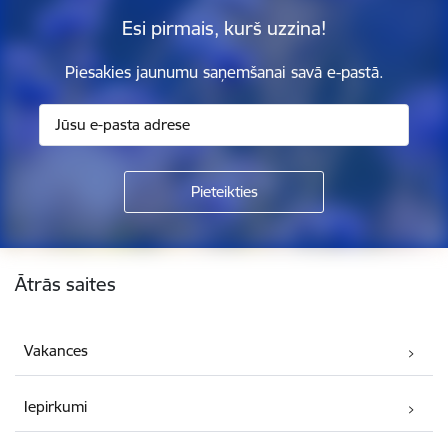
Esi pirmais, kurš uzzina!
Piesakies jaunumu saņemšanai savā e-pastā.
Kājene
Ātrās saites
Vakances
Iepirkumi