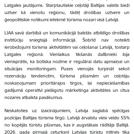
Latgales jautājums. Starptautiskie ceļotāji Baltijas valstis bieži
uztver kā vienotu reģionu, tādēļ drošības uztvere un
ģeopolitiskie notikumi ietekmē tūrisma nozari visā Latvijā.
LIAA savā darbībā un komunikācijā balstās atbildīgo drošības
institūciju sniegtajā informācijā. Šobrīd nav noteikti
ierobežojumi tūrisma aktivitātēm vai ceļošanai Latvijā, tostarp
Latgales reģionā. Vienlaikus tikšanās dalībnieki bija
vienisprātis, ka būtiska nozīme ir regulārai datu apmaiņai un
situācijas monitoringam. Puses vienojās turpināt sekot
rezervāciju tendencēm, tūrisma plūsmām un ceļotāju
noskaņojumam prioritārajos tirgos, lai nepieciešamības
gadījumā operatīvi pielāgotu mārketinga aktivitātes un citus
nozares atbalsta pasākumus.
Neskatoties uz izaicinājumiem, Latvija saglabā spēcīgas
pozīcijas Baltijas tūrisma tirgū. Latvijā ārvalstu viesi veido 55%
no kopējās tūristu plūsmas, kas ir augstākais rādītājs Baltijā.
2026. gada pirmajā ceturksnī Latvijas tūristu mītnēs tika