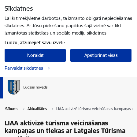
Pāriet uz lapas saturu
Sīkdatnes
Spied
lai meklētu
Enter
Lai šī tīmekļvietne darbotos, tā izmanto obligāti nepieciešamās
sīkdatnes. Ar Jūsu piekrišanu papildus šajā vietnē var tikt
izmantotas statistikas un sociālo mediju sīkdatnes.
Lūdzu, atzīmējiet savu izvēli:
Noraidīt
Apstiprināt visas
Pārvaldīt sīkdatnes
Sākums
Aktualitātes
LIAA aktivizē tūrisma veicināšanas kampaņas un t
LIAA aktivizē tūrisma veicināšanas
kampaņas un tiekas ar Latgales Tūrisma