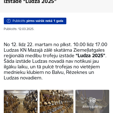
izstāde “Ludza 2025”
Publicēts
pirms vairāk nekā 1 gada
Publicēts: 12.03.2025.
No 12. līdz 22. martam no plkst. 10.00 līdz 17.00
Ludzas KN Mazajā zālē skatāma Ziemeļlatgales
reģionālā medību trofeju izstāde
“Ludza 2025”
.
Šāda izstāde Ludzas novadā nav notikusi jau
ilgāku laiku, un tā pulcē trofejas no vietējiem
mednieku klubiem no Balvu, Rēzeknes un
Ludzas novadiem.
+8
Atvērt galeriju