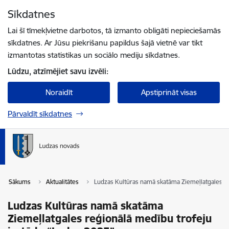
Pāriet uz lapas saturu
Sīkdatnes
Spied
lai meklētu
Enter
Lai šī tīmekļvietne darbotos, tā izmanto obligāti nepieciešamās
sīkdatnes. Ar Jūsu piekrišanu papildus šajā vietnē var tikt
izmantotas statistikas un sociālo mediju sīkdatnes.
Lūdzu, atzīmējiet savu izvēli:
Noraidīt
Apstiprināt visas
Pārvaldīt sīkdatnes
Sākums
Aktualitātes
Ludzas Kultūras namā skatāma Ziemeļlatgales re
Ludzas Kultūras namā skatāma
Ziemeļlatgales reģionālā medību trofeju