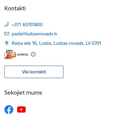
Kontakti
+371 65707400
E-pasts:
pasts@ludzasnovads.lv
Raiņa iela 16, Ludza, Ludzas novads, LV-5701
Visi kontakti
Sekojiet mums