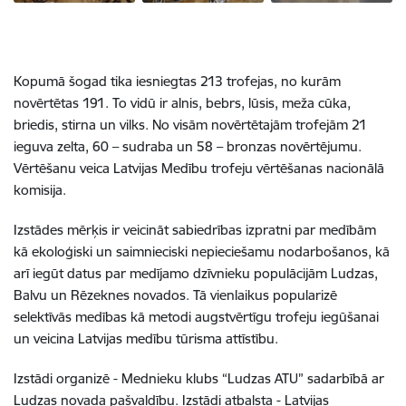
Kopumā šogad tika iesniegtas 213 trofejas, no kurām
novērtētas 191. To vidū ir alnis, bebrs, lūsis, meža cūka,
briedis, stirna un vilks. No visām novērtētajām trofejām 21
ieguva zelta, 60 – sudraba un 58 – bronzas novērtējumu.
Vērtēšanu veica Latvijas Medību trofeju vērtēšanas nacionālā
komisija.
Izstādes mērķis ir veicināt sabiedrības izpratni par medībām
kā ekoloģiski un saimnieciski nepieciešamu nodarbošanos, kā
arī iegūt datus par medījamo dzīvnieku populācijām Ludzas,
Balvu un Rēzeknes novados. Tā vienlaikus popularizē
selektīvās medības kā metodi augstvērtīgu trofeju iegūšanai
un veicina Latvijas medību tūrisma attīstību.
Izstādi organizē - Mednieku klubs “Ludzas ATU” sadarbībā ar
Ludzas novada pašvaldību. Izstādi atbalsta - Latvijas