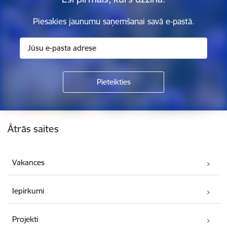
Piesakies jaunumu saņemšanai savā e-pastā.
Kājene
Ātrās saites
Vakances
Iepirkumi
Projekti