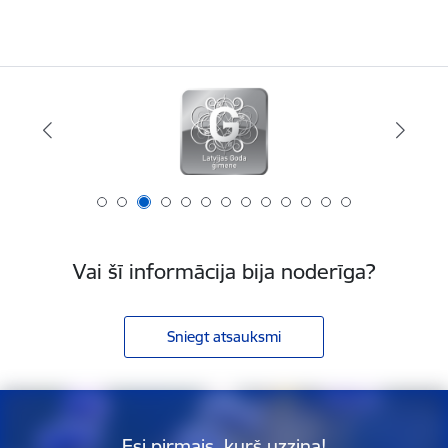
Vai šī informācija bija noderīga?
Sniegt atsauksmi
Esi pirmais, kurš uzzina!