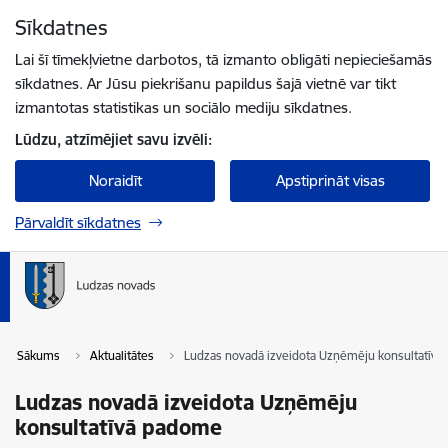
Pāriet uz lapas saturu
Sīkdatnes
Spied
lai meklētu
Enter
Lai šī tīmekļvietne darbotos, tā izmanto obligāti nepieciešamās
sīkdatnes. Ar Jūsu piekrišanu papildus šajā vietnē var tikt
izmantotas statistikas un sociālo mediju sīkdatnes.
Lūdzu, atzīmējiet savu izvēli:
Noraidīt
Apstiprināt visas
Pārvaldīt sīkdatnes
Sākums
Aktualitātes
Ludzas novadā izveidota Uzņēmēju konsultatīv
Ludzas novadā izveidota Uzņēmēju
konsultatīvā padome