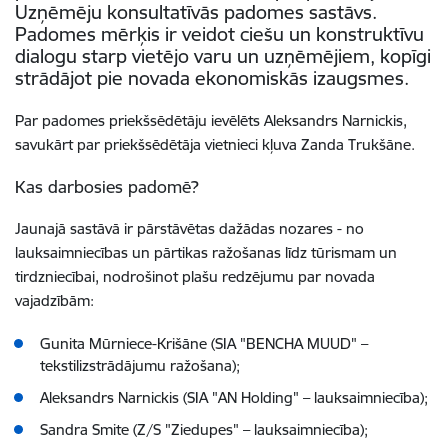
Uzņēmēju konsultatīvās padomes sastāvs.
Padomes mērķis ir veidot ciešu un konstruktīvu
dialogu starp vietējo varu un uzņēmējiem, kopīgi
strādājot pie novada ekonomiskās izaugsmes.
Par padomes priekšsēdētāju ievēlēts Aleksandrs Narnickis,
savukārt par priekšsēdētāja vietnieci kļuva Zanda Trukšāne.
Kas darbosies padomē?
Jaunajā sastāvā ir pārstāvētas dažādas nozares - no
lauksaimniecības un pārtikas ražošanas līdz tūrismam un
tirdzniecībai, nodrošinot plašu redzējumu par novada
vajadzībām:
Gunita Mūrniece-Krišāne (SIA "BENCHA MUUD" –
tekstilizstrādājumu ražošana);
Aleksandrs Narnickis (SIA "AN Holding" – lauksaimniecība);
Sandra Smite (Z/S "Ziedupes" – lauksaimniecība);