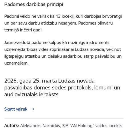
Padomes darbības principi
Padomi veido ne vairāk kā 13 locekļi, kuri darbojas brīvprātīgi
un par savu darbu atlīdzību nesaņem. Padomes pilnvaru
termiņš ir četri gadi.
Jaunizveidotā padome kalpos kā nozīmīgs instruments
uzņēmējdarbības vides stiprināšanai Ludzas novadā, veicinot
ilgtspējīgu attīstību un ciešāku sadarbību starp pašvaldību un
uzņēmējiem.
2026. gada 25. marta Ludzas novada
pašvaldības domes sēdes protokols, lēmumi un
audiovizuālais ieraksts
Skatīt vairāk
Autors:
Aleksandrs Narnickis, SIA "AN Holding" valdes loceklis