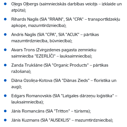
Oļegs Oļbergs (saimnieciskās darbības veicējs – izklaide un
atpūta);
Rihards Naglis (SIA "RRAIN", SIA "CPA" – transportlīdzekļu
apkope, mazumtirdzniecība);
Andris Naglis (SIA "CPA", SIA "ACUK" – pārtikas
mazumtirdzniecība, būvniecība);
Aivars Trons (Zvirgzdenes pagasta zemnieku
saimniecība "EZERLĪČI" – lauksaimniecība);
Zanda Trukšāne (SIA "Organic Products" – pārtikas
ražošana);
Diāna Ozoliņa-Kotova (SIA "Diānas Zieds" – floristika un
augi);
Edgars Romanovskis (SIA "Latgales dārzeņu loģistika" –
lauksaimniecība);
Jānis Romancāns (SIA "Tritton" – tūrisms);
Jānis Kuzmans (SIA "AUSEKLIS" – mazumtirdzniecība);