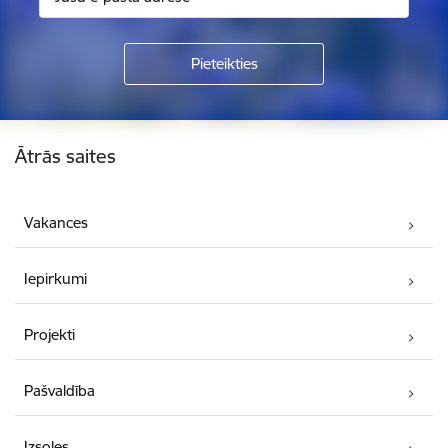
Kājene
Ātrās saites
Vakances
Iepirkumi
Projekti
Pašvaldība
Izsoles