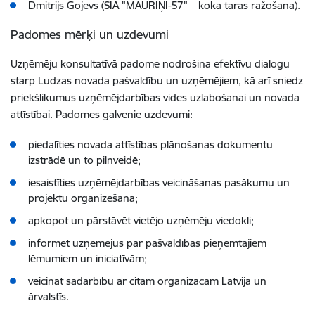
Dmitrijs Gojevs (SIA "MAURIŅI-57" – koka taras ražošana).
Padomes mērķi un uzdevumi
Uzņēmēju konsultatīvā padome nodrošina efektīvu dialogu
starp Ludzas novada pašvaldību un uzņēmējiem, kā arī sniedz
priekšlikumus uzņēmējdarbības vides uzlabošanai un novada
attīstībai. Padomes galvenie uzdevumi:
piedalīties novada attīstības plānošanas dokumentu
izstrādē un to pilnveidē;
iesaistīties uzņēmējdarbības veicināšanas pasākumu un
projektu organizēšanā;
apkopot un pārstāvēt vietējo uzņēmēju viedokli;
informēt uzņēmējus par pašvaldības pieņemtajiem
lēmumiem un iniciatīvām;
veicināt sadarbību ar citām organizācām Latvijā un
ārvalstīs.