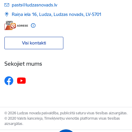
E-pasts:
pasts@ludzasnovads.lv
Raiņa iela 16, Ludza, Ludzas novads, LV-5701
Visi kontakti
Sekojiet mums
© 2026 Ludzas novada pašvaldība, publicētā satura visas tiesības aizsargātas.
© 2020 Valsts kanceleja, Tīmekļvietņu vienotās platformas visas tiesības
aizsargātas.