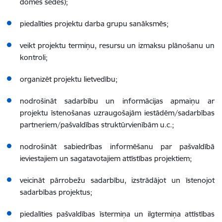
domes sēdēs);
piedalīties projektu darba grupu sanāksmēs;
veikt projektu termiņu, resursu un izmaksu plānošanu un
kontroli;
organizēt projektu lietvedību;
nodrošināt sadarbību un informācijas apmaiņu ar
projektu īstenošanas uzraugošajām iestādēm/sadarbības
partneriem/pašvaldības struktūrvienībām u.c.;
nodrošināt sabiedrības informēšanu par pašvaldībā
ieviestajiem un sagatavotajiem attīstības projektiem;
veicināt pārrobežu sadarbību, izstrādājot un īstenojot
sadarbības projektus;
piedalīties pašvaldības īstermiņa un ilgtermiņa attīstības