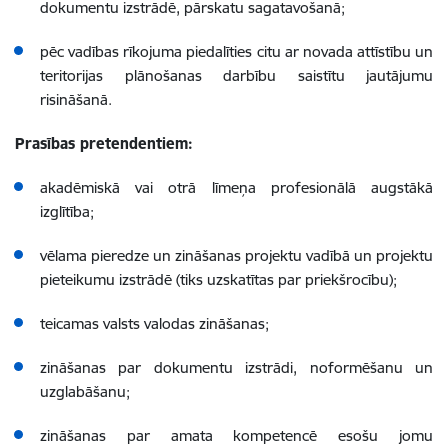
dokumentu izstrādē, pārskatu sagatavošanā;
pēc vadības rīkojuma piedalīties citu ar novada attīstību un
teritorijas plānošanas darbību saistītu jautājumu
risināšanā.
Prasības pretendentiem:
akadēmiskā vai otrā līmeņa profesionālā augstākā
izglītība;
vēlama pieredze un zināšanas projektu vadībā un projektu
pieteikumu izstrādē (tiks uzskatītas par priekšrocību);
teicamas valsts valodas zināšanas;
zināšanas par dokumentu izstrādi, noformēšanu un
uzglabāšanu;
zināšanas par amata kompetencē esošu jomu