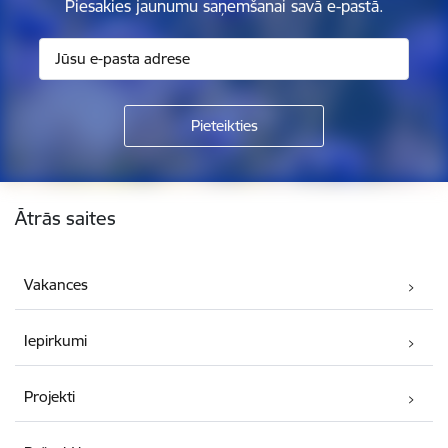
Piesakies jaunumu saņemšanai savā e-pastā.
Kājene
Ātrās saites
Vakances
Iepirkumi
Projekti