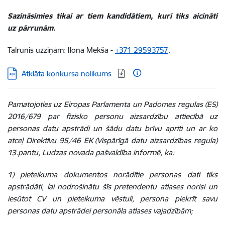
Sazināsimies tikai ar tiem kandidātiem, kuri tiks aicināti
uz pārrunām.
Tālrunis uzziņām: Ilona Mekša -
+371 29593757
.
Lejupielādēt:
Atklāta konkursa nolikums
Pamatojoties uz Eiropas Parlamenta un Padomes regulas (ES)
2016/679 par fizisko personu aizsardzību attiecībā uz
personas datu apstrādi un šādu datu brīvu apriti un ar ko
atceļ Direktīvu 95/46 EK (Vispārīgā datu aizsardzības regula)
13.pantu, Ludzas novada pašvaldība informē, ka:
1) pieteikuma dokumentos norādītie personas dati tiks
apstrādāti, lai nodrošinātu šīs pretendentu atlases norisi un
iesūtot CV un pieteikuma vēstuli, persona piekrīt savu
personas datu apstrādei personāla atlases vajadzībām;