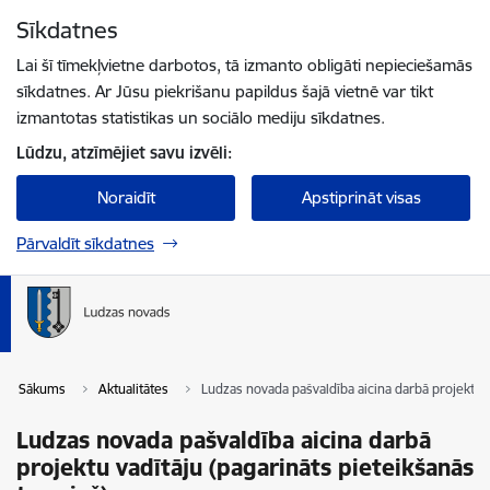
Pāriet uz lapas saturu
Sīkdatnes
Spied
lai meklētu
Enter
Lai šī tīmekļvietne darbotos, tā izmanto obligāti nepieciešamās
sīkdatnes. Ar Jūsu piekrišanu papildus šajā vietnē var tikt
izmantotas statistikas un sociālo mediju sīkdatnes.
Lūdzu, atzīmējiet savu izvēli:
Noraidīt
Apstiprināt visas
Pārvaldīt sīkdatnes
Sākums
Aktualitātes
Ludzas novada pašvaldība aicina darbā projektu v
Ludzas novada pašvaldība aicina darbā
projektu vadītāju (pagarināts pieteikšanās