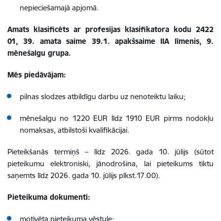
nepieciešamajā apjomā.
Amats klasificēts ar profesijas klasifikatora kodu 2422
01, 39. amata saime 39.1. apakšsaime IIA līmenis, 9.
mēnešalgu grupa.
Mēs piedāvājam:
pilnas slodzes atbildīgu darbu uz nenoteiktu laiku;
mēnešalgu no 1220 EUR līdz 1910 EUR pirms nodokļu
nomaksas, atbilstoši kvalifikācijai.
Pieteikšanās termiņš – līdz 2026. gada 10. jūlijs (sūtot
pieteikumu elektroniski, jānodrošina, lai pieteikums tiktu
saņemts līdz 2026. gada 10. jūlijs plkst.17.00).
Pieteikuma dokumenti:
motivēta pieteikuma vēstule;