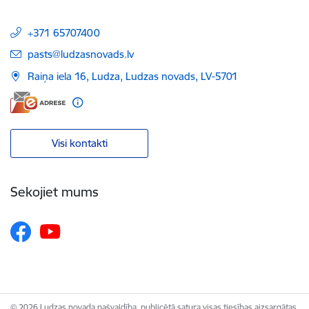
+371 65707400
E-pasts:
pasts@ludzasnovads.lv
Raiņa iela 16, Ludza, Ludzas novads, LV-5701
Visi kontakti
Sekojiet mums
© 2026 Ludzas novada pašvaldība, publicētā satura visas tiesības aizsargātas.