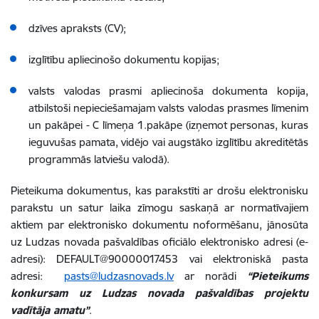
dzīves apraksts (CV);
izglītību apliecinošo dokumentu kopijas;
valsts valodas prasmi apliecinoša dokumenta kopija,
atbilstoši nepieciešamajam valsts valodas prasmes līmenim
un pakāpei - C līmeņa 1.pakāpe (izņemot personas, kuras
ieguvušas pamata, vidējo vai augstāko izglītību akreditētās
programmās latviešu valodā).
Pieteikuma dokumentus, kas parakstīti ar drošu elektronisku
parakstu un satur laika zīmogu saskaņā ar normatīvajiem
aktiem par elektronisko dokumentu noformēšanu, jānosūta
uz Ludzas novada pašvaldības oficiālo elektronisko adresi (e-
adresi): DEFAULT@90000017453 vai elektroniskā pasta
adresi:
pasts@ludzasnovads.lv
ar norādi
“Pieteikums
konkursam uz Ludzas novada pašvaldības projektu
vadītāja amatu”
.