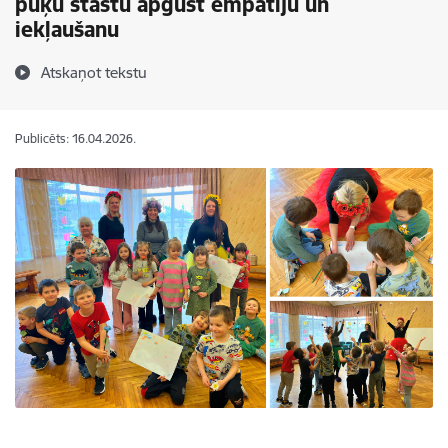
puķu stāstu apgūst empātiju un
iekļaušanu
Atskaņot tekstu
Publicēts: 16.04.2026.