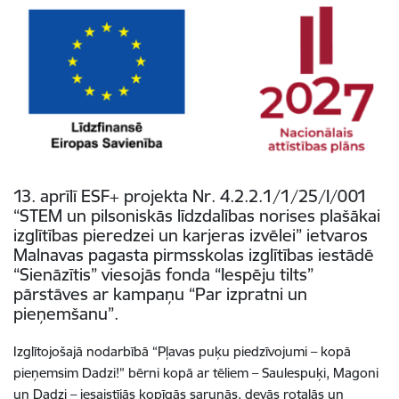
13. aprīlī ESF+ projekta Nr. 4.2.2.1/1/25/I/001
“STEM un pilsoniskās līdzdalības norises plašākai
izglītības pieredzei un karjeras izvēlei” ietvaros
Malnavas pagasta pirmsskolas izglītības iestādē
“Sienāzītis” viesojās fonda “Iespēju tilts”
pārstāves ar kampaņu “Par izpratni un
pieņemšanu”.
Izglītojošajā nodarbībā “Pļavas puķu piedzīvojumi – kopā
pieņemsim Dadzi!” bērni kopā ar tēliem – Saulespuķi, Magoni
un Dadzi – iesaistījās kopīgās sarunās, devās rotaļās un