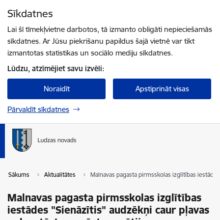
Pāriet uz lapas saturu
Sīkdatnes
Spied
lai meklētu
Enter
Lai šī tīmekļvietne darbotos, tā izmanto obligāti nepieciešamās
sīkdatnes. Ar Jūsu piekrišanu papildus šajā vietnē var tikt
izmantotas statistikas un sociālo mediju sīkdatnes.
Lūdzu, atzīmējiet savu izvēli:
Noraidīt
Apstiprināt visas
Pārvaldīt sīkdatnes
Sākums
Aktualitātes
Malnavas pagasta pirmsskolas izglītības iestādes
Malnavas pagasta pirmsskolas izglītības
iestādes "Sienāzītis" audzēkņi caur pļavas