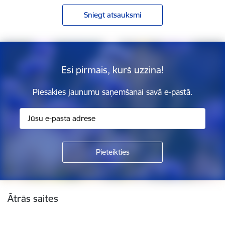
Sniegt atsauksmi
Esi pirmais, kurš uzzina!
Piesakies jaunumu saņemšanai savā e-pastā.
Kājene
Ātrās saites