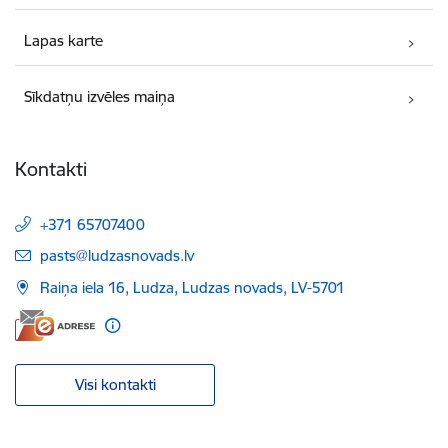
Lapas karte
Sīkdatņu izvēles maiņa
Kontakti
+371 65707400
E-pasts:
pasts@ludzasnovads.lv
Raiņa iela 16, Ludza, Ludzas novads, LV-5701
Visi kontakti