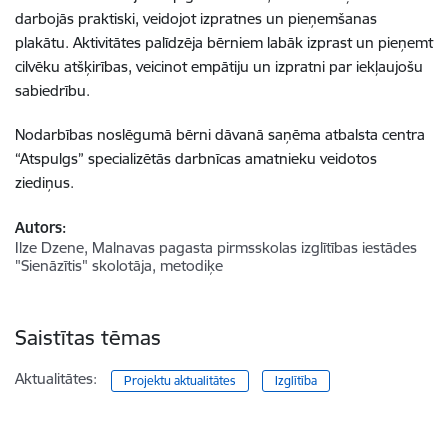
darbojās praktiski, veidojot izpratnes un pieņemšanas
plakātu. Aktivitātes palīdzēja bērniem labāk izprast un pieņemt
cilvēku atšķirības, veicinot empātiju un izpratni par iekļaujošu
sabiedrību.
Nodarbības noslēgumā bērni dāvanā saņēma atbalsta centra
“Atspulgs” specializētās darbnīcas amatnieku veidotos
ziediņus.
Autors:
Ilze Dzene, Malnavas pagasta pirmsskolas izglītības iestādes
"Sienāzītis" skolotāja, metodiķe
Saistītas tēmas
Aktualitātes:
Projektu aktualitātes
Izglītība