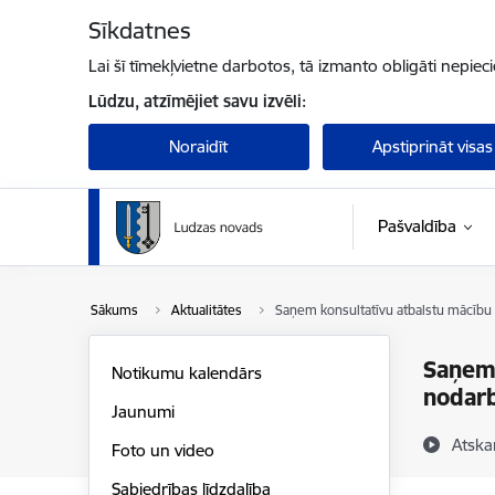
Pāriet uz lapas saturu
Sīkdatnes
Lai šī tīmekļvietne darbotos, tā izmanto obligāti nepiec
Lūdzu, atzīmējiet savu izvēli:
Noraidīt
Apstiprināt visas
Pašvaldība
Sākums
Aktualitātes
Saņem konsultatīvu atbalstu mācību 
Saņem 
Notikumu kalendārs
nodarb
Jaunumi
Atska
Foto un video
Sabiedrības līdzdalība