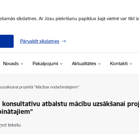
iešamās sīkdatnes. Ar Jūsu piekrišanu papildus šajā vietnē var tikt i
Pārvaldīt sīkdatnes
Novads
Pakalpojumi
Aktualitātes
Kontakti
uzsākšanai projektā "Mācības nodarbinātajiem"
konsultatīvu atbalstu mācību uzsākšanai pro
inātajiem"
ņot tekstu