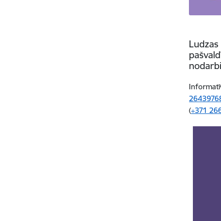
Ludzas 
pašvald
nodarbi
Informatī
2643976
(
+371 26