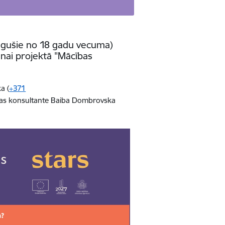
augušie no 18 gadu vecuma)
nai projektā "Mācības
a (
+371
rjeras konsultante Baiba Dombrovska