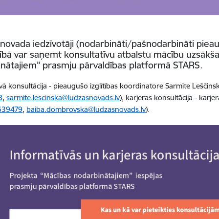
novada iedzīvotāji (nodarbināti/pašnodarbināti pie
ībā var saņemt konsultatīvu atbalstu mācību uzsākša
nātajiem" prasmju pārvaldības platformā STARS.
vā konsultācija - pieaugušo izglītības koordinatore Sarmīte Leščinsk
8
,
sarmite.lescinska@ludzasnovads.lv
), karjeras konsultācija - ka
639479
,
baiba.dombrovska@ludzasnovads.lv
).