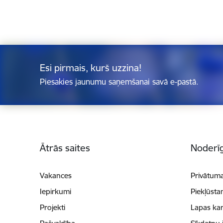
Esi pirmais, kurš uzzina!
Piesakies jaunumu saņemšanai savā e-pastā.
Kājene
Ātrās saites
Noderīg
Vakances
Privātuma
Iepirkumi
Piekļūsta
Projekti
Lapas kar