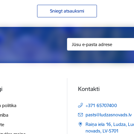
Sniegt atsauksmi
i
Kontakti
 politika
+371 65707400
E-pasts:
pasts@ludzasnovads.lv
mība
Raiņa iela 16, Ludza, L
te
novads, LV-5701